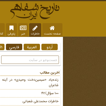
صفحه نخست
خاطرات
خبر
پاورقی
کتا
اُردو
العربية
فارسي
sh
آخرین مطالب
زنده‌یاد «سیمین‌دخت وحیدی» در آینه 
شاعران
100 سؤال/42
خاطرات محمد‌علی شعبانی