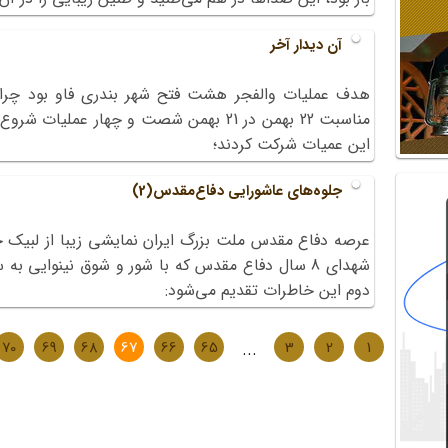
آن دیدار آخر
هدف عملیات والفجر هشت فتح شهر بندری فاو بود چرا
مناسبت 22 بهمن در 21 بهمن شصت و چهار عم
این عمیات شرکت کردند؛
جلوه‌های عاشورایی‌ دفاع‌مقدس(2)
عرصه دفاع مقدس ملت بزرگ ایران نمایشی زیبا از لبیک خو
شهدای 8 سال دفاع مقدس که با شور و شوق نینوایی ب
دوم این خاطرات تقدیم می‌شود:
70
69
68
67
66
65
...
3
2
1