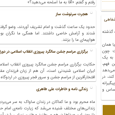
رفتم و گفتم: «آقا به ما اسلحه می‌دهید؟»
هجرت سرنوشت ساز
شفاهی
حدود یک ساعت گذشت و امام تشریف آوردند، وضو گرفته 
 گذشته
شدند و آرامش خاصی داشتند. اما همگی ما نگران بود
هواپیمای ما را بزنند.
ا همان
ت چون
برگزاری مراسم جشن سالگرد پیروزی انقلاب اسلامی در دور
 به یک
ن فهم،
حکایت برگزاری مراسم جشن سالگرد پیروزی انقلاب اسلامی 
می‌دهد
ایران اسلامی شنیدنی است، آن هم از زبان فرزندان مقا
کند، در
افتخارآفرین از مراسم جشن و سرور فجر پیروزی در اردوگاه
گیرانه
زندگی نامه و خاطرات علی طاهری
احساس و
ماه محرم بود و ما کماکان در زندان ساواک به سر می‌بردی
زندانی‌های مختلف شنیده می‌شد که زیارت نامه‌ی امام حس
باز بود، این صداها در هم می‌طنید و طنین زیبایی را در آ