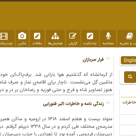
ب و نشریه
مصاحبه
یادداشت
گزارش
همایش‌ها
مقالات
عکس
چندرسانه
فرار سربازان
Engli
از کرمانشاه که گذشتیم هوا بارانی شد. برف‌پاک‌کن خودر
ماشین گِل می‌نشست. ناچار برای اقامه‌ی نماز و صرف شام د
هنوز تصاویر شاه و فرح و حتی فوزیه و رضاخان بر در و دیو
خاطرات
زندگی نامه و خاطرات اکبر فتورایی
متولد بیست و هفتم اسفند 1318 در ا
دبیرستان فردوسی آمده بود تا تعدادی را جذب دبیرستان نظ