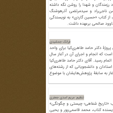
 رزمندگان و شهدا را روشن نگه داشته
 ناجی‌راد و سیدمرتضی آذرهوشنگ
، از کتاب «حسین گاردی» به نویسندگی
اوود صالحی برعهده داشت.
فرانک جمشیدی
 پروژۀ دکتر حامد طاهری‌کیا برای واحد
ست که انجام و اجرای آن در آغاز سال
ار این واحد قرار گرفت و در تاریخ 15 مهر به اتمام رسید. آقای دکتر حامد طاهری‌کیا
استادان و دانشجویانی که از رشته‌های
غاز به سابقۀ پژوهش‌هایشان با موضوع
تنظیم: مریم اسدی جعفری
ب «تاریخ شفاهی؛ چیستی و چگونگی»
ور حمید قزوینی نویسنده کتاب، محمد قاسمی‌پور و یحیی