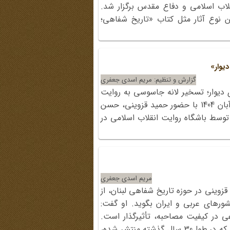
قلاب اسلامی و دفاع مقدس برگزار شد.
 نوع آثار مثل کتاب «تاریخ شفاهی؛
یوار»
گزارش و تنظیم: مریم اسدی جعفری
 دیوار؛ تسخیر لانه جاسوسی به روایت
حبیب‌الله بیطرف» نوشته محمد محبوبی، عصر دوشنبه 12 آبان 1404 با حضور حمید قزوینی، حسن
 توسط باشگاه روایت انقلاب اسلامی در
مریم اسدی جعفری
قزوینی در حوزه تاریخ شفاهی لبنان، از
ورهای عربی و ایران بگوید. او گفت:
ی در کیفیت مصاحبه، تأثیرگذار است.
منتها در ایران، به برکت همین کارهای حوزه تاریخ شفاهی که در طول30 سال گذشته منتشر شده،