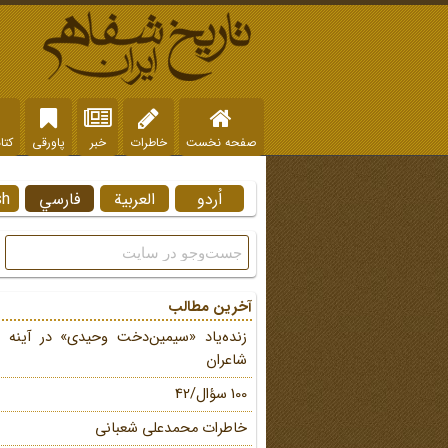
صفحه نخست
خاطرات
خبر
پاورقی
کتا
اُردو
العربية
فارسي
sh
آخرین مطالب
زنده‌یاد «سیمین‌دخت وحیدی» در آینه 
شاعران
100 سؤال/42
خاطرات محمد‌علی شعبانی