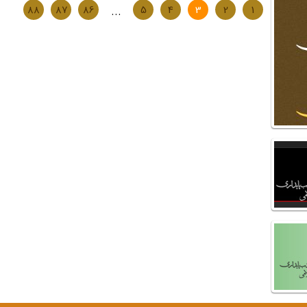
88
87
86
...
5
4
3
2
1