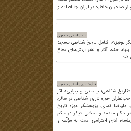
ز صاحبان خاطره در ایران جا افتاده و
مریم اسدی جعفری
نگر توفیق»، شامل تاریخ شفاهی مسجد
نیاد حفظ آثار و نشر ارزش‌های دفاع
تنظیم: مریم اسدی جعفری
«تاریخ شفاهی؛ چیستی و چرایی» اثر
نبه، چهارم آبان 1404 با حضور صاحب‌نظران حوزه تاریخ شفاهی در سالن
، علیرضا کمری، پژوهشگر حوزه تاریخ
 در حکم مقدمه و بخشی دیگر در حکم
لسه، ادای احترامی‌ است به مؤلِّف و