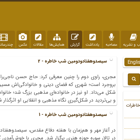
ب و نشریه
مصاحبه
یادداشت
گزارش
همایش‌ها
مقالات
عکس
چندرسانه
سیصدوهفتادودومین شب خاطره - 2
Engli
بروجرد است؛ شهری که فضای دینی و خانوادگی‌اش مسیر زند
شکل می‌داد. او نیز در خانواده‌ای مذهبی بزرگ شد؛ خانوا
و بی‌تردید در شکل‌گیری نگاه مذهبی و انقلابی او اثرگذار ش
خاطرات
سیصدوهفتادودومین شب خاطره - 1
در تالار سوره حوزه هنری برگزار شد. مجری با خوش‌آمدی گر