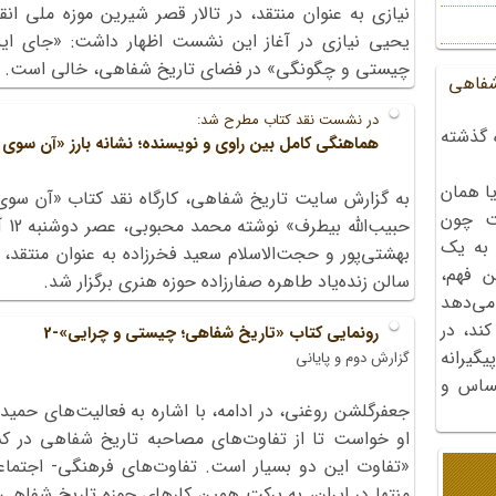
نیازی به عنوان منتقد، در تالار قصر شیرین موزه ملی ان
یحیی نیازی در آغاز این نشست اظهار داشت: «جای این
چیستی و چگونگی» در فضای تاریخ شفاهی، خالی است.
شفاهی
در نشست نقد کتاب مطرح شد:
 گذشته
هماهنگی کامل بین راوی و نویسنده؛ نشانه بارز «آن سوی د
ا همان
به گزارش سایت تاریخ شفاهی، کارگاه نقد کتاب «آن سوی
ت چون
 به یک
بهشتی‌پور و حجت‌الاسلام سعید فخرزاده به عنوان منتقد،
ن فهم،
سالن زنده‌یاد طاهره صفارزاده حوزه هنری برگزار شد.
می‌دهد
کند، در
رونمایی کتاب «تاریخ شفاهی؛ چیستی و چرایی»-2
گیرانه
گزارش دوم و پایانی
احساس و
جعفرگلشن روغنی، در ادامه، با اشاره به فعالیت‌های حمید 
او خواست تا از تفاوت‌های مصاحبه تاریخ شفاهی در کش
«تفاوت این دو بسیار است. تفاوت‌های فرهنگی- اجتماع