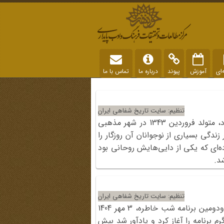
‌ای
آموزش
پیوند
درباره ما
تماس با ما
تنظیم: سایت تاریخ شفاهی ایران
مجری، راوی دوم را چنین معرفی کرد: حاج حسن ناجی‌راد، متولد فروردین 1343 در شهر مذهبی
گی بسیاری از نوجوانان آن روزگار را
ده‌ای که یکی از دایی‌هایش روحانی بود
د.
تنظیم: سایت تاریخ شفاهی ایران
در آغاز مهر و هم‌زمان با هفته دفاع مقدس، سیصدوهفتادودومین برنامه شب خاطره، 3 مهر 1404
م برنامه را آغاز کرد و یادآور شد بیش