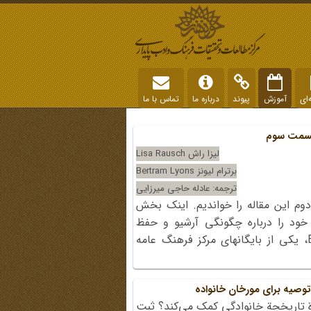
‌ای
آموزش
پیوند
درباره ما
تماس با ما
 قسمت سوم
لیزا راش Lisa Rausch
برترام لیونز Bertram Lyons
ترجمه: عادله حاجی میرزایی
م این مقاله را خواندیم. اینک بخش
خود را درباره چگونگی آرشیو و حفظ
تاریخچه خانوادگی خود، به برترام لیونز Bertram Lyons، یکی از بایگانهای مرکز فرهنگ عامه
وصیه برای مورخان خانواده
 تاریخچة خانوادگی کمک می‌کند؟ ثبت