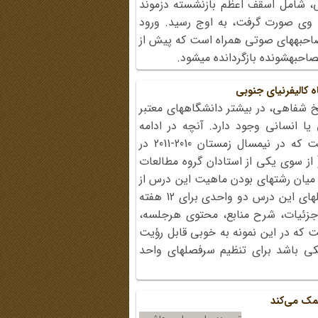
بی، شامل اسقف اعظم بازنشسته دزموند
با وی صورت گرفت، به اوج رسید. ورود
صاحبه‏های صوتی همراه است که پیش از
حبه‏شونده بازگردانده می‏شود.
 کالیفرنیای جنوبی
یخ شفاهی، در بیشتر دانشگاه‏های معتبر
یا انسانی وجود دارد. آنچه در ادامه
آمده است نمونه‏ای از این دست است که در نیمسال زمستان 2010-2011 در
( از سوی یکی از استادان گروه مطالعات
میان رشته‏ای بودن ماهیت این درس از
سوی گروه تاریخ نیز مورد استفاده قرار گرفته است. سرفصل‏های این درس دو واحدی برای 12 هفته
 جزئیات، شرح منابع، محتوی هرجلسه،
ت که در این نمونه به خوبی قابل رؤیت
مکی باشد برای تنظیم سرفصل‏های واحد
مک می‌کند