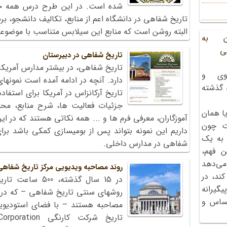
شده است. در این طرح درس همه جزئ
تاریخ شفاهی در دانشگاه اعم از منابع، تکالیف دانشجو، برن
البته روشن است که منابع این سیلابس متناسب با موضوعات 
ن به
ی
تاریخ شفاهی در دبیرستان
تاریخ شفاهی، در بیشتر مدارس آمریک
وی و
دارد. آنچه در ادامه آمده است نمونه
ه گذشته
تاریخ آرکانزاس در آمریکا برای استفاده
جزئیات فعالیت ها، شرح منابع، مح
ا همان
آموزگاران، معرفی فرم ها و ... همه نکاتی هستند که در ا
ت چون
داریم این نمونه بتواند پس از بومی‏سازی کمکی باشد بر
 به یک
شفاهی در مدارس داخلی.
ن فهم،
می‌دهد
روند مصاحبه ویدیویی مرکز تاریخ شفاهی 
کند، در
در 15 سال گذشته
گیرانه
روش‏های سنتی تاریخ شفاهی – که در
احساس و
مصاحبه هستند – با فضای استودیویی 