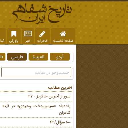
صفحه نخست
خاطرات
خبر
پاورقی
کتا
اُردو
العربية
فارسي
sh
آخرین مطالب
عبور از آخرین خاکریز - 27
زنده‌یاد «سیمین‌دخت وحیدی» در آینه 
شاعران
100 سؤال/42