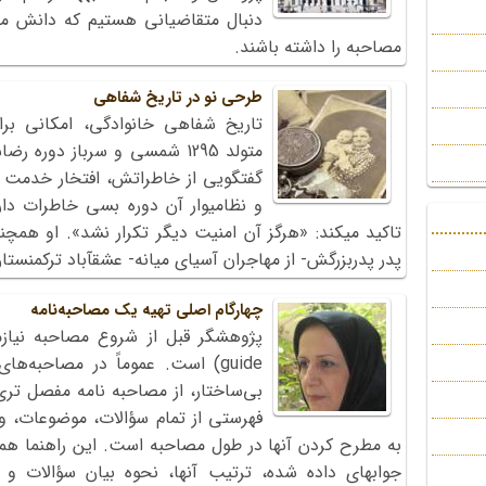
دنبال متقاضیانی هستیم که دانش م
مصاحبه را داشته باشند.
طرحی نو در تاریخ شفاهی
تاریخ شفاهی خانوادگی، امکانی برا
متولد 1295 شمسی و سرباز دوره
گفتگویی از خاطراتش، افتخار خدمت س
و نظامی‏وار آن دوره بسی خاطرات د
تاکید می‏کند: «هرگز آن امنیت دیگر تکرار نشد». او همچ
پدر پدربزرگش- از مهاجران آسیای میانه- عشق‏آباد ترکمنستا
چهارگام‌ اصلی‌ تهیه یک‌ مصاحبه‌نامه
guide) است. عموماً در مصاحبه‌ها
بی‌ساختار، از مصاحبه نامه مفصل تر
فهرستی‌ از تمام‌ سؤالات‌، موضوعات‌، 
به‌ مطرح کردن‌ آنها در طول‌ مصاحبه‌ است‌. این‌ راهنما هم
جواب‏های‌ داده‌ شده‌، ترتیب‌ آنها، نحوه‌ بیان‌ سؤالات 