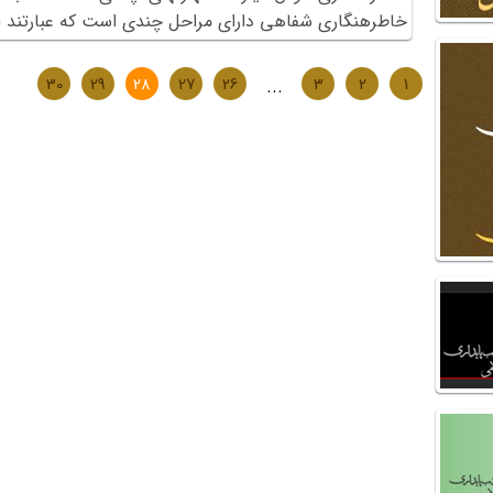
خاطره‏نگاری شفاهی دارای مراحل چندی است که عبارتند از
30
29
28
27
26
...
3
2
1