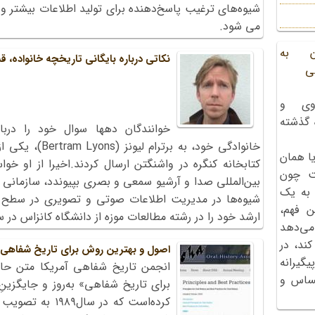
شیوه‌های‌ ترغیب‌ پاسخ‌دهنده‌ برای‌ تولید اطلاعات‌ بیشتر 
می شود.
ن به
نکاتی درباره بایگانی تاریخچه خانواده،
ی
وی و
ه گذشته
خوانندگان دهها سوال خود را درب
خانوادگی خود، به 
ا همان
کتابخانه کنگره در واشنگتن ارسال کردند.اخیرا از او خو
ت چون
بین‌المللی صدا و آرشیو سمعی و بصری بپیوندد، سازمانی 
 به یک
شیوه‌ها در مدیریت اطلاعات صوتی و تصویری در سطح 
ن فهم،
ارشد خود را در رشته مطالعات موزه از دانشگاه کانزاس در سال 2009 دریافت 
می‌دهد
کند، در
اصول و بهترین روش برای تاریخ شفاهی‌
گیرانه
انجمن تاریخ شفاهی آمریکا متن حاض
احساس و
برای تاریخ شفاهی» به‌روز و جایگزین