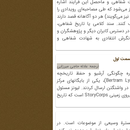
شفاهی و ماحصل این فرآیند اشاره
 می‌شود که طی مصاحبه‌‌ای رویدادی را
یز می‌گویند) هر دو آگاهانه قصد دارند
کنند. سند کلامی یا تاریخ شفاهی،
در دسترس کابران دیگر و پژوهشگران و
هی نگرش انتقادی به شهادت شفاهی و
قسمت اول
ترجمه: عادله حاجی میرزایی
اره چگونگی آرشیو و حفظ تاریخچه
خانوادگی خود، به برترام لیونز (Bertram Lyons)، یکی از بایگانهای مرکز
 در واشنگتن ارسال کردند. لیونز مسئول
بایگانی دبجیتال مربوط به فرهنگ عامه، منجمله داستان نیروی زمینی StoryCorps است که تاریخ
گسترة‌ وسیعی‌ از موضوعات‌ است.‌ در