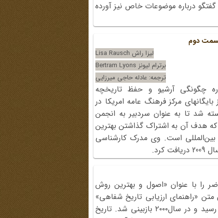
و گفتگو درباره‌ موضوعات‌ خاص نیز آورده
 قسمت دوم
لیزا راش Lisa Rausch
برترام لیونز Bertram Lyons
ترجمه: عادله حاجی میرزایی
اره چگونگی آرشیو و حفظ تاریخچه
برترام لیونز (Bertram Lyons)، یکی از بایگانهای مرکز فرهنگ عامه امریکا در
استه شد تا به عنوان سردبیر به انجمن
که هدف آن به اشتراک ‌گذاشتن بهترین
بین‌المللی است. وی مدرک کارشناسی
کرد.
ر را با عنوان «اصول و بهترین روش
ِ متن «راهنمای ارزیابی تاریخ شفاهی»
کرده‌است که در سال۱۹۸۹ به تصویب رسید و در سال۲۰۰۰ بازبینی شد. تاریخ