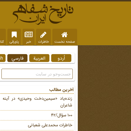
صفحه نخست
خاطرات
خبر
پاورقی
کتا
اُردو
العربية
فارسي
sh
آخرین مطالب
زنده‌یاد «سیمین‌دخت وحیدی» در آینه 
شاعران
100 سؤال/42
خاطرات محمد‌علی شعبانی