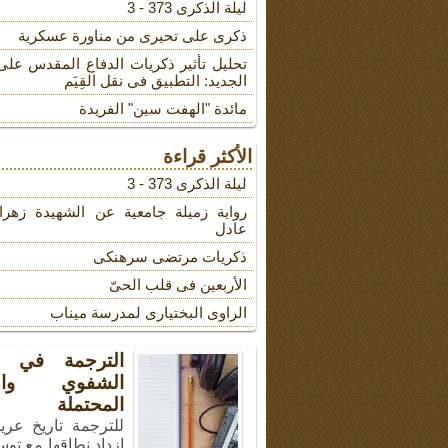
لیلة الذکرى 373 - 3
ذکری علی تحیری من مناورة عسکریة
تحلیل تأثیر ذکریات الدفاع المقدس على
الجدید: التطبیق فی نقل القِیَم
مائدة "الهفت سین" الفریدة
الأكثر قراءة
لیلة الذکرى 373 - 3
روایة زمیلة جامعیة عن الشهیدة زهرا
عادل
ذکریات مرتضى سرهنکی
الأربعین فی قلب الحیّ
الراوی البختیاری لمدرسة میناب
الترجمة في ال
الشفوي والأ
المحتملة
للترجمة تاريخ عري
ازداد نطاقها مع توس