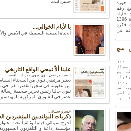
حسن آيت.
ـ حوزة
مج رقم
ج «ليلة
الذكريات»، الذي أُقيم في شهر آذر سنة 1396
ت فكرة
يا لأيام الخوالي...
اقه في
الحياة الصعبة البسيطة في الامس والأ
يں سچ
ميں
سوال
علينا ألاّ نمحي الواقع التاريخي
كہ ہم
السید مرتضی نبوی یروی ذکریات القصر
نياد
يعتبر مرتضي نبوي من السجناء السياسي
 ہميں
من عقوبته في سجن القصر. نقرأ في هذ
۔ يہ
نبوي حاليا رئيس تحرير صحيفة رسال
ر اسي
عضو في الشورى المركزية للمهندسين
ترديد
خسرو سینائی:
ذكريات البولنديين المتشردين ال
مؤسسة إذاعة و التلفزيون الجمهورية ا