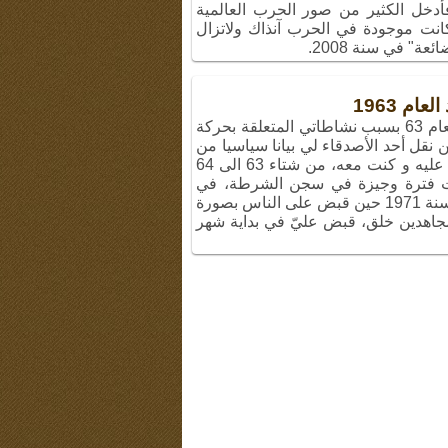
الفيلم، فأدخل الكثير من صور الحرب العالمية
انت موجودة في الحرب آنذاك ولاتزال
ة" في سنة 2008.
م 1963
في البداية تمّ القبض عليّ في شتاء العام 63 بسبب نشاطاتي المتعلقة بحركة
ن نقل أحد الأصدقاء لي بيانا سياسيا من
هذه المجموعة من اصفهان تمّ القبض عليه و كنت معه، من شتاء 63 الى 64
ت فترة وجيزة في سجن الشرطة، في
المرة الثانية التي قبض عليّ تعود الى سنة 1971 حين قبض على الناس بصورة
مجاهدين خلق، قبض عليّ في بداية شهر