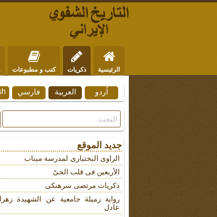
الرئيسية
ذكريات
كتب و مطبوعات
م
sh
اُردو
العربية
فارسي
من نحن
للتواصل
جديد الموقع
الراوی البختیاری لمدرسة میناب
الأربعین فی قلب الحیّ
ذکریات مرتضى سرهنکی
روایة زمیلة جامعیة عن الشهیدة زهرا
عادل