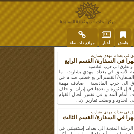
هامش
أخبار
مواقع ذات صلة
سبق فی بغداد، مهدی بشارت
و تطرق الى حرب القادسیة
انية الأسبق في بغداد، مهدي بشارت ما
رة ال 40 شهرا في السفارة/ القسم الرابع خطب صدام في
طرق الى حرب القادسية صادف مهمة
 قبل الثورة و بعدها في إيران. و خاف
وف أمام المد و في نفس الحال القيام
لى الحدود و وصلت تقارير أن...
سبق فی بغداد، مهدی بشارت
اير 1978 كنت في الرحلة المتجة الى بغداد. إستقبلني في
 شخصان من أعضاء السفارة و لم أكن