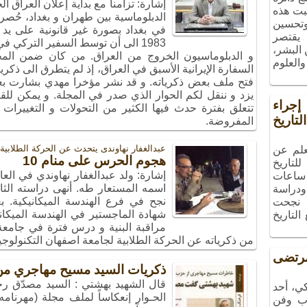
إشارة: تزامنا مع بداية إعلان العراق 
بت هذه
الدبلوماسية بين طهران و بغداد، حُص
 وتحسين
في بغداد بصورة غير قانونية على يد
 يقتصر
البشر،
و الدبلوماسيون الخروج من العراق. من كان ضمن الم
والعلوم
السفارة الإيرانية الأسبق في العراق، إذ لم يتطرق الى ذكري
فتح ملف بعض ذكرياته. و قد نشر مؤخرا مهدي بشارت بعض
يزد و ننقل لكم الحوار الذي صدر في المجلة. و يمكن للق
راء
تتعلق بفترة حدث فيها الكثير من التحولات و التغييرات
تاريخ
المفروضة.
عبدالغفار نهاوندی یتحدث عن الحرکة الطلابیة
علم عن
هجوم الحرس على منام 10
لتاريخ
ساعات
ودراسة
، نجحت
شهادة الماجستير في الهندسة الميكا
التاريخ
مراقبة البنية و درس فترة في جامعة 
من ذكرياته عن الحركة الطلابية لجامعة اصفهان التكنولوجية في 
تضى
ذكريات السيد مسيح مهاجري من
قال الشهيد بهشتي : السيد مصدّق رجل 
ي، أحد
ب وفن