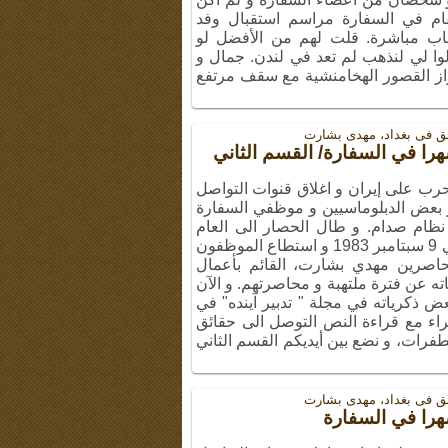
م في السفارة مراسم استقبال وفد
اب مباشرة. قلت لهم من الأفضل لو
وا لي لنذهب لم تعد في لندن. جمال و
از القصور الهخامنشية مع سقف مرتفع
سبق فی بغداد، مهدی بشارت
الحرب على إيران و اغلاق قنوات التواصل
ر بعض الدبلوماسيين و موظفي السفارة
 نظام صدام. و طال الحصار الى العام
1983 الى أن توسط السفير التركي في 9 سبتامبر 1983 و استطاع الموظفون
حاصرين مهدي بشارت، القائم بأعمال
اته عن فترة ملتهبة و محاصرتهم. و الآن
 ذكرياته في مجلة " تدبير آينده" في
راء مع قراءة النص التوصل الى حقائق
لطفرات، و نضع بين أيديكم القسم الثاني
سبق فی بغداد، مهدی بشارت