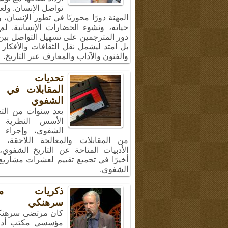
تواصل الإنسان. ولع
المهنة دورًا محوريًا في تطور الإنسان،
حياته، ونشوء الحضارات الإنسانية. لم
دور المترجمين على تسهيل التواصل بين 
بل امتد ليشمل نقل الثقافات والأفكار 
والفنون والآداب والمعارف عبر التاريخ.
تحديات إج
المقابلات في ال
الشفوي
بعد سنوات من الت
الأسس النظرية ل
الشفوي، وإجراء 
من المقابلات والمعالجة اللاحقة، 
الأدبيات المتاحة عن التاريخ الشفوي
أخيرًا في تجميع تقييم لعشرات مشاريع 
الشفوي.
ذكريات مر
سرهنكي
كان مرتضى سرهنك
مؤسسي مكتب أد