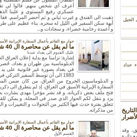
أعرف أي شخص منهم. قالوا لي تقا
عسكري رفيع المستوى و علينا الذه
ذهبت الى الفندق و غيرت ثيابي و ثم أحضر المراسم. فقال
 الجیل
أبهة سكن السفير في الليل له سحره. بناء عظيم على طر
و أعمدة رخامية خضراء، و سجادات و...
حوار مع القائم بأعمال السفارة الإیرانیة الأ
ما لم يقل عن محاصرة ال 40 شهرا في السفارة/ القسم الثاني
علیک القدوم الى بغداد عندنا
إشارة: تزامنا مع بداية إعلان العراق 
الدبلوماسية بين طهران و بغداد، حُص
ء حداد
في بغداد بصورة غير قانونية على يد
و الدبلوماسيون الخروج من العراق. من كان ضمن الم
السفارة الإيرانية الأسبق في العراق، إذ لم يتطرق الى ذكري
فتح ملف بعض ذكرياته. و قد نشر مؤخرا مهدي بشارت بعض
يزد و ننقل لكم الحوار الذي صدر في المجلة. و يمكن للق
تتعلق بفترة حدث فيها الكثير من التحولات و التغييرات و ا
تاريخ
من مذكراته.
ضرار
حوار مع القائم بأعمال السفارة الإیرانیة الأ
ما لم يقل عن محاصرة ال 40 شهرا في السفارة
ق، وقد
القسم الأول
ع دائرة