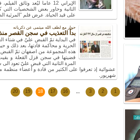
الإيراني 12 عاما ليُعد وثائق 
الثانية وحاور بعض الشخصيات التي ك
على قيد الحياة. عرض فلم "المرثية الضائع
حوار مع لطف الله میثمی عن ذکریاته
بدأ التعذيب في سجن القصر منذ العا
الحرية و محاكمة قادتها، بعد ذلك و حي
قضيتها في سجن قزل القعلة و بقي
عشوائية إذ تعرفوا على الكثير من قادة و أعضاء منظمة 
شهريور.
20
19
18
17
16
...
3
2
1