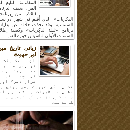
المقاومة التابع ل
الفن، ضيف البرنا
(286) من برنام
الشمسية. وقد تحدّث خلاله عن بدايا
برنامج «ليلة الذكريات» وكيفية إطل
السنوات الأولى لتأسيس حوزة الفن.
زباني تاريخ م
اور جھوٹ
ان حكايات 
تبديلي سے يہ 
پيدا ہوتا ہے 
كس چيز كو ب
قرار ديں؟ اور
قضايا كي ضرورت بھي ہوتي ہي
قضايا، نظريات بناتے ہيں او
طرح كسي نظريہ كي تصديق يا 
كرتے ہيں