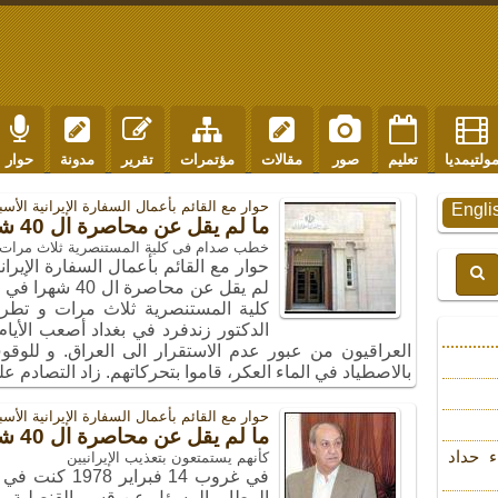
ولتيمديا
تعليم
صور
مقالات
مؤتمرات
تقرير
مدونة
حوار
حوار مع القائم بأعمال السفارة الإیرانیة الأ
Engli
ما لم يقل عن محاصرة ال 40 شهرا في السفارة/ القسم الرابع
خطب صدام فی کلیة المستنصریة ثلاث مرات 
حوار مع القائم بأعمال السفارة الإير
لم يقل عن محاص
كلية المستنصرية ثلاث مرات و ت
الدكتور زندفرد في بغداد أصعب الأيام
العراقيون من عبور عدم الاستقرار الى العراق. و للوق
بالاصطياد في الماء العكر، قاموا بتحركاتهم. زاد التصادم ع
حوار مع القائم بأعمال السفارة الإیرانیة الأ
ما لم يقل عن محاصرة ال 40 شهرا في السفارة/ القسم الثالث
ء حداد
کأنهم یستمتعون بتعذیب الإیرانیین
في غروب 14 فبر
المطار، المسؤل عن قسم القنصلية و