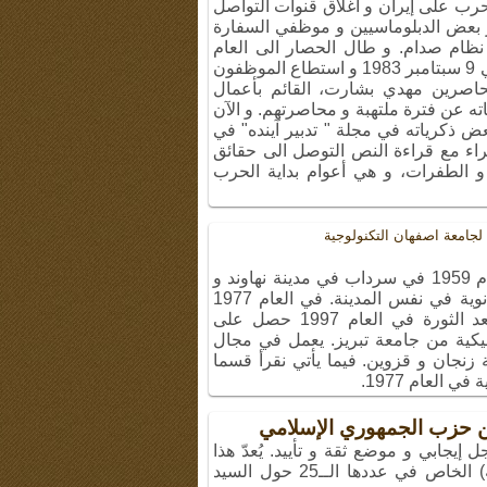
الحرب على إيران و اغلاق قنوات التواصل
ر بعض الدبلوماسيين و موظفي السفارة
 نظام صدام. و طال الحصار الى العام
1983 الى أن توسط السفير التركي في 9 سبتامبر 1983 و استطاع الموظفون
حاصرين مهدي بشارت، القائم بأعمال
اته عن فترة ملتهبة و محاصرتهم. و الآن
 ذكرياته في مجلة " تدبير آينده" في
راء مع قراءة النص التوصل الى حقائق
 و الطفرات، و هي أعوام بداية الحرب
 لجامعة اصفهان التکنولوجیة
إشارة: ولد عبدالغفار نهاوندي في العام 1959 في سرداب في مدينة نهاوند و
اسمه المستعار طه. أنهى دراسته الثانوية في نفس المدينة. في العام 1977
نجح في فرع الهندسة الميكانيكية. بعد الثورة في العام 1997 حصل على
نيكية من جامعة تبريز. يعمل في مجال
زنجان و قزوين. فيما يأتي نقرأ قسما
العام 1977.
 حزب الجمهوري الإسلامي
إيجابي و موضع ثقة و تأييد. يُعدّ هذا
الحـوار إنعكاساً لملف مجلة (مهرنامه) الخاص في عددها الــ25 حول السيد