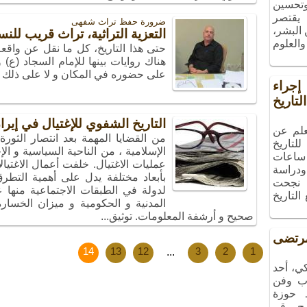
 وتحسين
 يقتصر
ضرورة حفظ تراث شفهی
البشر،
التعزية التراثية، تراث قريب للنس
والعلوم
حتى هذا التاريخ، كل ما نقل عن واقعة
هناك روايات بينها للإمام السجاد (ع
على حضوره في المكان و لا على ذلك 
راء
تاريخ
التاريخ الشفوي للإغتيال في إيرا
علم عن
من القضايا المهمة بعد انتصار الثورة
لتاريخ
الإسلامية ، من الناحية السياسية و الإ
ساعات
ودراسة
بأبعاد مختلفة يدل على أهمية التطرق
، نجحت
لدولة في الطبقات الاجتماعية منها
التاريخ
المدنية و الحكومية و ميزان الخسار
صحيح و أرشفة المعلومات. توثيق...
تضى
14
13
12
...
3
2
1
ي، أحد
ب وفن
ـ حوزة
مج رقم