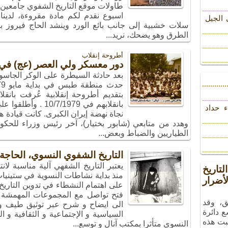
طاولات موقع التاريخ الشفوي جامعين أ
اسبوع نقدم لكم مادة مقروءة، لدينا ر
 الجیل
سلات خشبية إلى جانب بائع الورد وينشد الحاج فيروز ب
الطرق وهو يضحك، نريد...
أطروحة إنقلاب
دور معسكر ولي العصر (عج) في 
بتقديم أطروحة إنقلابية عُرفت بانقلا
بانقلابهم في 1979
ء حداد
نجاة نهضة إيران الكبرى. كانت قيادة 
وهدد من متابعي (شابور بختيار)، آخر رئيس وزراء للحكوم
الطياريين والضباط وبعض...
التاريخ الشفوي النسوي، الحاجة
يعتبر التاريخ الشفهي آلية مناسبة ل
تاريخ
منذ بداية نشاطات النسوية في ستيني
ضرار
على اهتمام النشطاء في تدوين التاريخ 
فتح تواصل مع المجموعات المهمشة و ا
ق، وقد
الى ايضاح و شرح عبر توثيق طيف و
ع دائرة
السياسية و الإجتماعية و الثقافية و ال
بت هذه
النسوي متأثرا بمكتب آنال و توسع...