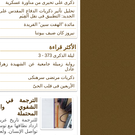
ذکری علی تحیری من مناورة عسکریة
تحلیل تأثیر ذکریات الدفاع المقدس على
الجدید: التطبیق فی نقل القِیَم
مائدة "الهفت سین" الفریدة
نیروز کان ضیف بیوتنا
الأكثر قراءة
لیلة الذکرى 373 - 3
روایة زمیلة جامعیة عن الشهیدة زهرا
عادل
ذکریات مرتضى سرهنکی
الأربعین فی قلب الحیّ
الترجمة في ال
الشفوي والأ
المحتملة
للترجمة تاريخ عري
ازداد نطاقها مع توس
تواصل الإنسان. ولع