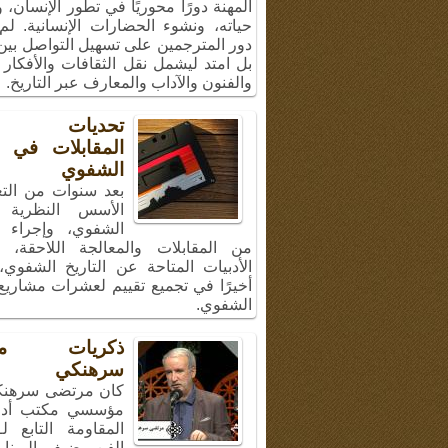
المهنة دورًا محوريًا في تطور الإنسان،
حياته، ونشوء الحضارات الإنسانية. لم
دور المترجمين على تسهيل التواصل بين 
بل امتد ليشمل نقل الثقافات والأفكار 
والفنون والآداب والمعارف عبر التاريخ.
تحديات إج
المقابلات في ال
الشفوي
بعد سنوات من الت
الأسس النظرية ل
الشفوي، وإجراء 
من المقابلات والمعالجة اللاحقة، 
الأدبيات المتاحة عن التاريخ الشفوي
أخيرًا في تجميع تقييم لعشرات مشاريع 
الشفوي.
ذكريات مر
سرهنكي
كان مرتضى سرهنك
مؤسسي مكتب أد
المقاومة التابع ل
الفن، ضيف البرنا