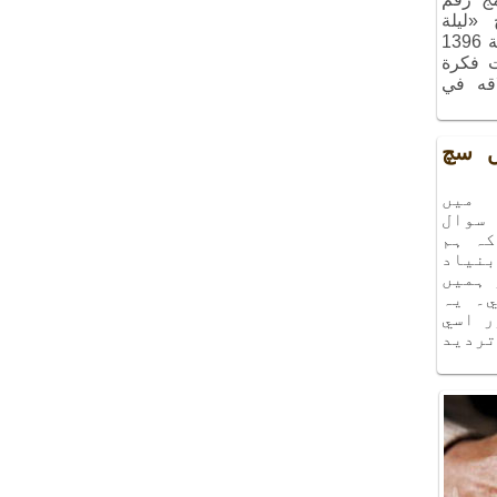
ج «ليلة
الذكريات»، الذي أُقيم في شهر آذر سنة 1396
ت فكرة
اقه في
يں سچ
ميں
سوال
كہ ہم
نياد
 ہميں
۔ يہ
ر اسي
ترديد