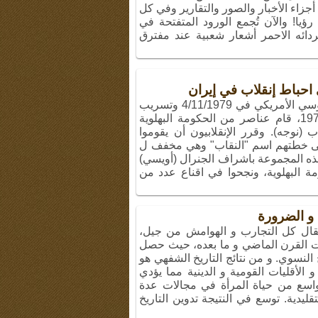
جزاء الأخبار والصور والتقارير وفي كل
ؤيا! والآن تُجمع الورود المتفتحة في
ردائه الاحمر أشعار شعبية عند مفترق
احباط إنقلاب في إيران
بعد حادثة السيطرة على الوكر الجاسوسي الأمريكي في 4/11/1979 وتسريب
حدث منطقة طبس في بداية مايو 1979، قام عناصر من الحكومة البهلوية
ب (نوجه). وقرر الإنقلابيون أن يقوموا
10/7/ . وأطلقوا على خطتهم اسم "النقاب" وهي مخفف ل
هذه المجموعة باشراف الجنرال (أويسي)
ة البهلوية، ونجحوا في اقناع عدد من
 و الضرورة
انتقال كل التجارب و الهوامش من جيل،
ات القرن الماضي و ما بعده، حيث حصل
النسوي. و من نتائج التاريخ الشفهي هو
لأقليات القومية و الدينية مما يؤدي
اسع من حياة المرأة في مجالات عدة
تقليدية. توسع في النتيجة تدوين التاريخ