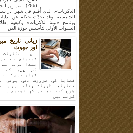
(286) من برنام
الشمسية. وقد تحدّث خلاله عن بدايا
برنامج «ليلة الذكريات» وكيفية إطل
السنوات الأولى لتأسيس حوزة الفن.
زباني تاريخ م
اور جھوٹ
ان حكايات 
تبديلي سے يہ 
پيدا ہوتا ہے 
كس چيز كو ب
قرار ديں؟ اور
قضايا كي ضرورت بھي ہوتي ہي
قضايا، نظريات بناتے ہيں او
طرح كسي نظريہ كي تصديق يا 
كرتے ہيں