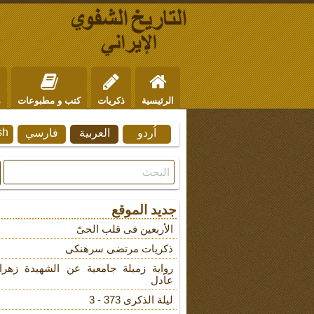
الرئيسية
ذكريات
كتب و مطبوعات
م
sh
اُردو
العربية
فارسي
من نحن
للتواصل
جديد الموقع
الأربعین فی قلب الحیّ
ذکریات مرتضى سرهنکی
روایة زمیلة جامعیة عن الشهیدة زهرا
عادل
لیلة الذکرى 373 - 3