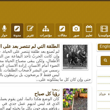
ولتيمديا
تعليم
صور
مقالات
مؤتمرات
تقرير
مدونة
حوار
الطلقة التي لم تنتصر بعد على ال
Engli
لم تُصنع بعد طلقة تنتصر على الحياة. حب
وإن كانت الحربُ تأخذ اليفاعة من ال
الأطفال، ولكن يبقى مصباح الحياة م
الضوء أمام الانسان. إرادة الانسان ل
رسمي من البشر لأصحاب الطلقات. تأتي
ليس فقط لا يرضخون، بل يرتبطون بال
حتى وإن كان كل ما يملكونه على...
ربیعیة
رؤيا كل صباح
ء حداد
كان الوضع هكذا دائما، لمَن يقوم بعمل
الذي قد ليس لديهم عمل جدي في ح
رؤياهم ويفرحون بكل ما يخبئه لهم ا