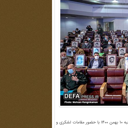
سومین همایش ملی تاریخ شفاهی دفاع مقدس صبح روز یکشنبه 10 بهمن 1400 با حضور مقامات لشکری و