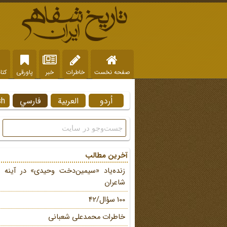
صفحه نخست
خاطرات
خبر
پاورقی
کتا
اُردو
العربية
فارسي
sh
آخرین مطالب
زنده‌یاد «سیمین‌دخت وحیدی» در آینه 
شاعران
100 سؤال/42
خاطرات محمد‌علی شعبانی