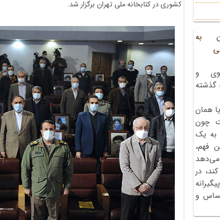
کشوری در کتابخانه ملی تهران برگزار شد.
ن به
ی
وی و
ه گذشته
ا همان
ت چون
 به یک
ن فهم،
می‌دهد
کند، در
گیرانه
احساس و