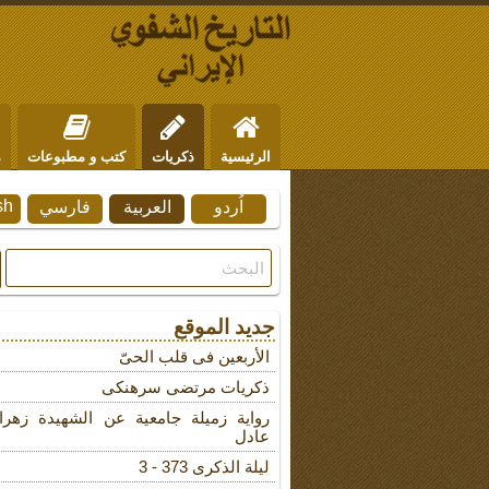
الرئيسية
ذكريات
كتب و مطبوعات
م
sh
اُردو
العربية
فارسي
من نحن
للتواصل
جديد الموقع
الأربعین فی قلب الحیّ
ذکریات مرتضى سرهنکی
روایة زمیلة جامعیة عن الشهیدة زهرا
عادل
لیلة الذکرى 373 - 3