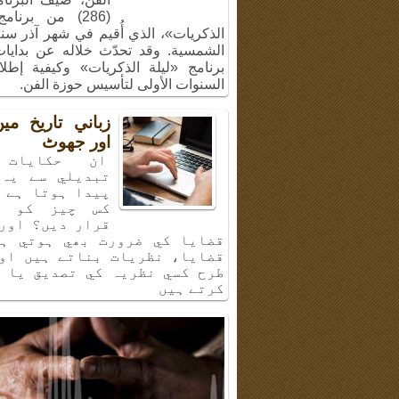
(286) من برنام
الشمسية. وقد تحدّث خلاله عن بدايا
برنامج «ليلة الذكريات» وكيفية إطل
السنوات الأولى لتأسيس حوزة الفن.
زباني تاريخ م
اور جھوٹ
ان حكايات 
تبديلي سے يہ 
پيدا ہوتا ہے 
كس چيز كو ب
قرار ديں؟ اور
قضايا كي ضرورت بھي ہوتي ہي
قضايا، نظريات بناتے ہيں او
طرح كسي نظريہ كي تصديق يا 
كرتے ہيں