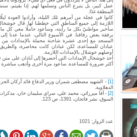
عمل كبير، بل يتبرع الناس ونسلمها لهم. إذا بقيتم، سن
المنطقة غدًا.
كانوا في عجلة من أمرهم تلك الليلة، وأرادوا العودة ليلًا
اللازمة إلى جميع المناطق التي خططنا لها. قال خوشخال 
سأخبر مواطنيّ بكل ما رأيته، وسأعود حاملًا معي كل ما 
برفقة بعض رفاقنا. في الأسبوع التالي، عندما عدنا إلى 
المسجد مع إحدى عشرة شاحنة محملة بالإمدادات من شما
عبادان للمساعدة، لكن عبادان كانت محاصرة، والطريق ا
أوصلهم خوشلال بالإمدادات اللازمة.
أخذ خوشخال الإمدادات التي أحضرها إلى آبادان على متن قاط
أكثر ضرورة للمساعدة. سأعود مرة أخرى وأذهب مباشرة إلى
[1]
- الشهيد مصطفى شمران وزير الدفاع قائد أركان الحرب
الدهلاوية.
[2]
- آقا ميرزائي، محمد علي، سراي سليمان خان، مذكرات ا
السوق، نشر فاتحان، 1391، ص 123.
عدد الزوار: 1021