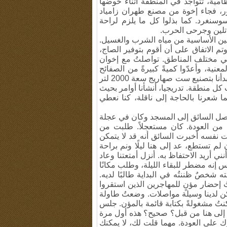
امية، تتواجد في المنطقة أثناء خوضها
ر، فجاء إخوة من مصنع طهران زامياد
وسنغرد. كما بذلوا كل ما يلزم لراحة
اتلين وجرحى الحرب.
تلين الأساسية من مياه الشرب والغسيل.
م الاتفاق على أن أقوم بتوفير الصاج،
في مختلف المناطق. تواصلتُ مع إخوان
عنية، وأعدّوا كميةً كبيرةً من الصفائح
وأرسلوها إلينا. بعد وصول الصفائح ومعدات بناء الصهاريج، بدأنا بتصنيع ست صهاريج سعة 2000 لتر
كل منطقة. تدريجيا، أنشأنا أوامر بحيث
 شعرنا بالحاجة إلى ناقلة، كنا نعطي
وصل السائق إلى المسجد وكان في عجلة
من العودة. كان مستعجلاً. طلبت من
نفسه أخبرت السائق أنه قد لا يتمكن
 لم تستطع، عد إلى هنا ليلًا ونم براحة
ي أريد الاحتفاظ به. أنزل أمتعتنا وعاد
إنه مضطر للبقاء الليلة، وطلب مكانًا
 شخصٌ ظننتُه في البداية طالبًا لديه.
 إحضار مؤنٍ للمهاجرين الذين استقروا
كن لدينا وسيلة مواصلات. وضعتُ طاولة
نتُ مشغولةً بكتابة قائمة بالمؤن. جلس
تِ إلى هنا من قبل؟ صحيح؟ هذه أول مرة
رك على العودة. مهما قلت لك، لا يمكنك