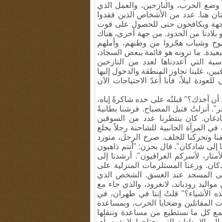
 وضع الحرب، والنازحين، والعمل الذي
ان هنا. عدد من الأشخاص الذين فقدوا
اجهة ويكافحون حتى للحصول على قوت
بلادنا من الحدود. من جهة أخرى، هناك
وخ وشباب هجّروا من وطنهم، وأملهم
البعيدة. ما ترونه هو قائمة ببعض السجاد،
سية التي أعددناها لعدد من النازحين
ن، علينا تجاوز المنطقة والدخول إليها
ودة ليلاً، فأنا أُعدّ الاحتياجات الآن
 أن آخذك؟" قبلتُه على خده شاكرةً إياه،
. أنزلتُ فتيل المصباح. فرشنا بطانيةً
شادغان. كان ينتظرنا عدد من السوقين
 في المرآة الجانبية للشاحنة رجلاً يخلع
قفنا وتحركنا للخلف. صرخ الرجل، متورد
ا إلى شادكان". قال بحزن: "أنتم ذاهبون
أمتار، لأسركم العراقيون". أرشدنا إلى
كان. وزعنا المستلزمات المنزلية على
نا إلى المسجد عند الغسق. الشخص الذي
واليد رودباند، لانغرود، والذي جاء مع
ه الأشياء؟" قلتُ إننا في طهران، في
ت المقاتلين وضحايا الحرب، وبمساعدة
 نجمع كل ما نستطيع من مساعدة وننقلها
ل والإمدادات التي نحتاجها. لا نقوم بأي