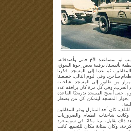
 لو. بمساعدة الأخ خاني وأصدقائه،
لمنطقة بأنفسنا، برفقة بعض إخوة السوق،
قاتلين، ثم عدنا إلى المسجد. فكرنا
د طعام ساخن، وفي اليوم التالي، خصصنا
ستمرار من طابور إلى المسجد بشاحنته
م الحرب، وفي كل مرة كان يرافقه عدد
وم، حتى أصبح المسجد تدريجيًا القاعدة
لية بجوار المسجد ليتمكن كل من يضطر
يفة.
لتلف. كان أحد المنازل يوفر للمقاتلين
ة، وكانت شاحنات الطعام والضروريات
ذلك بقليل، بنينا مكانًا في سوسنغرد
رخة، وكان بمثابة مكان للتجمع. كانت