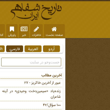
صفحه نخست
خاطرات
خبر
پاورقی
کتا
اُردو
العربية
فارسي
sh
آخرین مطالب
عبور از آخرین خاکریز - 27
زنده‌یاد «سیمین‌دخت وحیدی» در آینه 
شاعران
100 سؤال/42