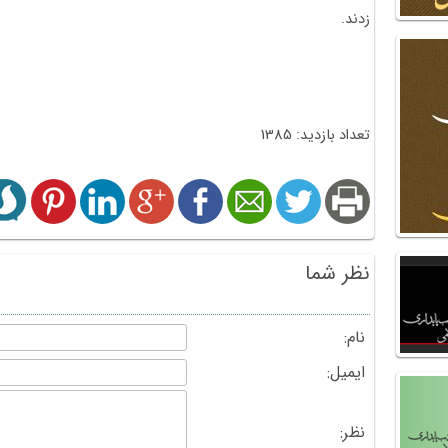
زدند.
تعداد بازدید: 1385
نظر شما
نام:
ایمیل:
نظر: