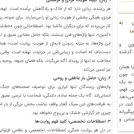
۱. زبان؛ آیینه هویت فردی و فرهنگی
هر رزمنده، زبانی دارد که از خاک و زادگاهش برآمده است. لهج
فردی، همگی بخشی از هویت زبانی او را می‌سازند. برای نمونه، ر
ن به
کار می‌بردند که برای دیگران ناآشنا بود. اصطلاحاتی چون «خط‌
ی
«کمین»، تنها واژه‌های فنی نیستند، بلکه حامل معنایی عمیق و ت
این واژه‌ها، به منزله زدودن لایه‌ای از هویت روایت است؛ 
وی و
ه گذشته
دست‌باف که اصالت و زیبایی‌اش در جزئیات نهفته است. وقتی 
مخاطب نه تنها از رویداد آگاه می‌گردد، بلکه فضای جبهه، روحیه ر
ا همان
نیز لمس می‌کند.
ت چون
۲. زبان؛ حامل بار عاطفی و روحی
 به یک
واژه‌های رزمندگان تنها ابزاری برای توصیف صحنه‌های جنگ
ن فهم،
انسانی‌اند. گاه یک جمله ساده، دلتنگی، شجاعت یا ترسی عمیق را
می‌دهد
کند، در
به ظرافت‌های این سبک گفتار واقف نباشد، بخش بزرگی از بار 
گیرانه
چیزی جز گزارشی خشک و بی‌روح نخواهد بود.
احساس و
۳. اصطلاحات تخصصی؛ کلید فهم روایت‌ها
در دل هر روایت جنگی، اصطلاحات تخصصی و نظامی فراوانی 