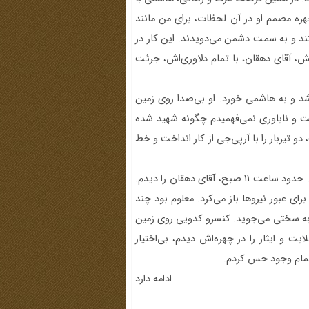
چهره مصمم او در آن لحظات، برای من مانند
 تبعیت از او، تمام ۱۷۰ نفر برمی‌خاستند و به سمت دشمن می‌دویدند. این کار در
 معاونش، آقای دهقان، با تمام دلاوری‌اش، جرئت
 شد و به هاشمی خورد. او بی‌صدا روی زمین
بهت و ناباوری نمی‌فهمیدم چگونه شهید شده
 تیربار را با آرپی‌جی از کار انداخت و خط
اما تصویری که تا ابد در ذهنم حک شده، فردای آن روز رقم خورد. حدود ساعت ۱۱ صبح، آقای دهقان را دیدم.
رای عبور نیروها باز می‌کرد. معلوم بود چند
 به سختی می‌جوید. کنسرو کدویی روی زمین
ت و ایثار را در چهره‌اش دیدم، بی‌اختیار
 تمام وجود حس کردم.
ادامه دارد