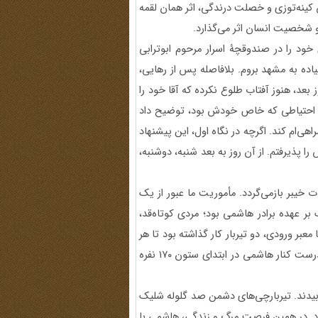
ن کینه‌توزی و خصلت درندگی، اثر همان لقمه
و شخصیت انسان اثر می‌گذارد.
خود را در صندوقچۀ اسرار مرحوم ابوترابی
یاده به مشهد بروم. بلافاصله پس از رهایی،
بعد، هنوز آفتاب طلوع نکرده که آقا خود را
نی و احتیاطی که خاص خودش بود، توضیح داد
نها می‌تواند 4 روز از هفته را همراهی‌ام کند. اگرچه در نگاه اول، این پیشنهاد
 پذیرفتم. از آن روز به بعد شنبه، دوشنبه،
ت خیبر بازمی‌گردد. مأموریت ما عبور از یک
ر عهده برادر هاشمی بود؛ مردی کوتاه‌قد،
معبر ورودی، دو تیربار کار گذاشته بود تا هر
جنبنده‌ای را زمین‌گیر کند. من به عنوان نیروی اطلاعات عملیات، درست کنار هاشمی در ابتدای ستون ۱۷۰ نفره
بیدند. تیربارچی‌های دشمن صد گلوله شلیک
 دوباره، 3 تا 5 ثانیه وقفه می‌افتاد. در همین فرصت مرگ و زندگی، هاشمی با