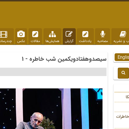
ب و نشریه
مصاحبه
یادداشت
گزارش
همایش‌ها
مقالات
عکس
چندرسانه
Engli
سیصدوهفتادویکمین شب خاطره - 1
ا
خاطرات