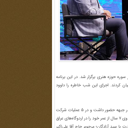
ن برنامه شب خاطره، 6 شهریور 1404 در تالار سوره حوزه هنری برگزار شد. در این برنامه
ن کردند. اجرای این شب خاطره را داوود
راوی اول برنامه، احمد ثقفی، متولد تیر ۱۳۳۶ بود. او که 2 سال در جبهه حضور داشت و در 5 عملیات شرکت
کرده بود، سرانجام در سال ۱۳۶۲ در عملیات خیبر به اسارت درآمد. وی 7 سال از عمر خود را در اردوگاه‌های عراق
 با سید آزادگان؛ مرحوم حاج ‌آقا علی‌اکبر