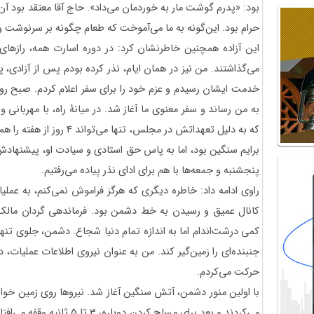
بود: «پدرم گوشت مار به خوردمان می‌داد». حاج آقا معتقد بود آ
حرام بود. این‌گونه به ما می‌آموخت که طعام چگونه بر سرنوشت 
این آزاده همچنین خاطرنشان کرد: در دوره‌ اسارت همه، رازهای 
می‌گذاشتند. من نیز در همان ایام، نذر کرده بودم پس از آزادی، پ
خدمت ایشان رسیدم و عزم خود را برای سفر اعلام کردم. صبح روز 
به من رساند و سفر معنوی ما آغاز شد. در میانۀ راه، با مهربا
که به دلیل تعهداتش در مجلس، ت
برایم سنگین بود، اما به پاس حق استادی و سیادت او، پیشنهادش را
پنجشنبه و جمعه‌ها با هم برای ادای نذر پیاده می‌رفتیم.
راوی ادامه داد: خاطره دیگری که هرگز فراموش نمی‌کنم، به عملیا
کانال عمیق و رسیدن به خط دشمن بود. فرماندهی گردان مالک ب
کمی درشت‌اندام اما به اندازه‌ تمام دنیا شجاع. دشمن، جلوی تنها 
حرکت می‌کردم.
با اولین منور دشمن، آتش سنگین آغاز شد. نیروها روی زمین خوا
می‌کردند و بعد برای مسلح کردن