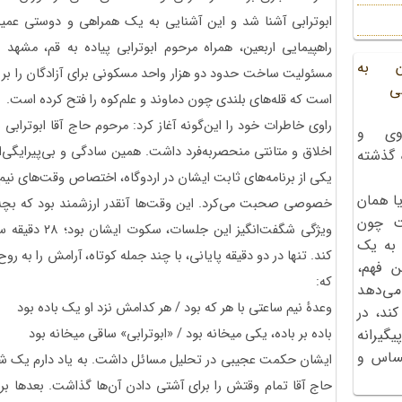
ابوترابی آشنا شد و این آشنایی به یک همراهی و دوستی عمیق
راهپیمایی اربعین، همراه مرحوم ابوترابی پیاده به قم، مشهد
ن به
مسئولیت ساخت حدود دو هزار واحد مسکونی برای آزادگان را بر 
ی
است که قله‌های بلندی چون دماوند و علم‌کوه را فتح کرده است.
راوی خاطرات خود را این‌گونه آغاز کرد: مرحوم حاج‌ آقا ابوترابی
وی و
اخلاق و متانتی منحصربه‌فرد داشت. همین سادگی و بی‌پیرایگی‌اش
ه گذشته
ا همان
خصوصی صحبت می‌کرد. این وقت‌ها آنقدر ارزشمند بود که بچه‌ها 
ت چون
ویژگی شگفت‌انگیز
 به یک
کند. تنها در دو دقیقه پایانی، با چند جمله کوتاه، آرامش را به روح
ن فهم،
که:
می‌دهد
وعدۀ نیم ساعتی با هر که بود / هر کدامش نزد او یک باده بود
کند، در
باده بر باده، یکی میخانه بود / «ابوترابی» ساقی میخانه بود
گیرانه
احساس و
ایشان حکمت عجیبی در تحلیل مسائل داشت. به یاد دارم یک شب
حاج آقا تمام وقتش را برای آشتی دادن آن‌ها گذاشت. بعدها برا