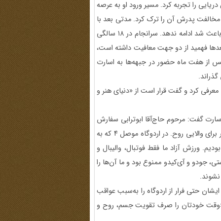
دریایی را تجربه کرد. مسیر ورود او به عرصه
یل مخالفت پدرش آن را ترک کرد. مدتی بعد با
تشکیل سپاه پاسداران به آن پیوست، ولی باز هم نارضایتی پدر باعث شد ادامه ندهد. سرانجام در ۱۸ سالگی
 بعدها فهمید از دو جهت معافیت داشته است،
پس از هفت ماه حضور در جبهه‌ها به اسارت
د معرفی کرد و گفت قرار است از «دنیای هنر و
اسارت گفت: مرحوم حاج‌آقا ابوترابی سفارش
مؤکدی به این دو موضوع داشت؛ ورزش برای تقویت جسم و هنر برای والایی روح. در اردوگاه موصل ۴ که به
دیم. ورزش آزاد ما فقط فوتبال، والیبال و
، جودو و آی‌کیدو ممنوع بود و ما آن‌ها را
 نشوند.
یشان حتی فرار از اردوگاه را به‌سبب عواقب
می‌فرمود: «وقت خودتان را صرف تقویت جسم، روح و