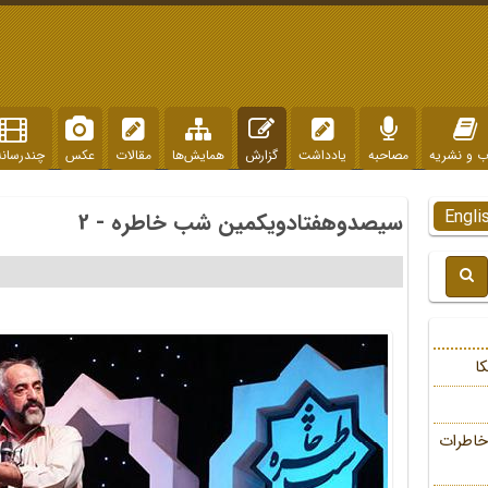
ب و نشریه
مصاحبه
یادداشت
گزارش
همایش‌ها
مقالات
عکس
چندرسانه
Engli
سیصدوهفتادویکمین شب خاطره - 2
ا
خاطرات