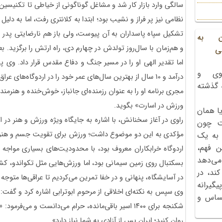
‌سالگی وارد بازار کار شد و مشاغل گوناگونی از خیاطی تا تکنیسین 
نظامی نیز پر فراز و نشیب بود؛ ابتدا به کلانتری رفت، اما به ‌دل
ن به
و هم‌زمان با سال‌روز تولدش در چهارم دی، راه ارتش را برگزید.
ی
اما تقدیر الهی او را در مسیر جنگ و دفاع مقدس قرار داد. وی 
وی و
درآمد و 10 سال از بهترین سال‌های عمر خود را در اردوگاه‌های عراق گذراند.
ه گذشته
مجری برنامه او را به‌ عنوان رزمنده‌ای جانباز، خوش‌خنده و هنرمن
ورزش در اسارت» بگوید.
ا همان
راوی در آغاز سخنانش، با اشاره به جایگاه ویژه ورزش و هنر در 
ت چون
 به یک
ن فهم،
اردوگاه خرابکاران معروف بود، با محدودیت‌های بسیاری مواجه بو
می‌دهد
بسکتبال روی زمین سیمانی بود، اما ورزش‌هایی مثل تکواندو، کشتی
کند، در
در آسایشگاه، پنهانی و در خفا تمرین می‌کردیم تا عراقی‌ها متوجه
گیرانه
وی سپس به نکته‌ای اخلاقی از مرحوم ابوترابی اشاره کرد و گفت: ا
احساس و
شکنجه برای ۱۴۰۰ اسیر باقی‌مانده، حرام می‌دانست و 
روان کنید؛ ایران پس از آزادی به شما نیاز دارد».