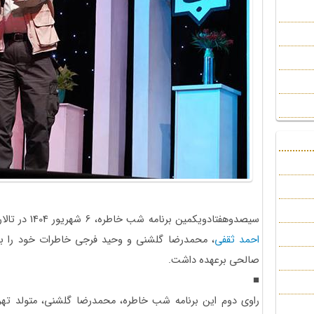
سیصدوهفتادویکمین برنامه شب خاطره، 6 شهریور 1404 در تالار سوره حوزه هنری برگزار شد. در این برنامه
احمد ثقفی
، محمدرضا گلشنی و وحید فرجی خاطرات خود را بیا
صالحی برعهده داشت.
■