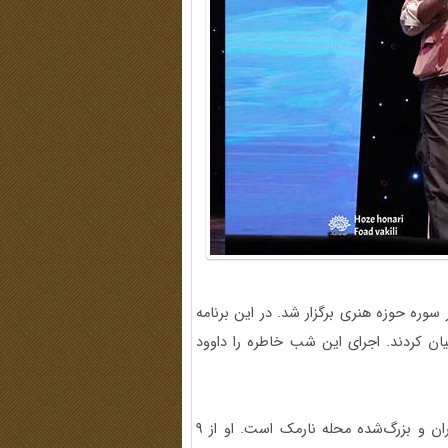
ن کردند. اجرای این شب خاطره را داوود
راوی دوم این برنامه شب خاطره، محمدرضا گلشنی، متولد تهران و بزرگ‌شده محله نارمک است. او از 9