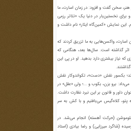
 هنر، سخن گفت و افزود: در زمان اسارت، ما
 برای نخستین‌بار در دنیا یک «تئاتر رزمی
 این نمایش «کمین‌گاه ایثار» نام داشت و
ن اسارت، واکسن‌هایی به ما تزریق کردند که
ثر گذاشته است. سال‌ها بعد، هنگامی که
که نیاز بیشتری دارد بدهید. او در پی این
گذاشتند.
ودند؛ بکسور نقش «دست»، تکواندوکار نقش
می‌داد: برو بزن، بکوب و ...؛ ولی «عقل» در
عنوان داور و قانون بر این نبرد نظارت داشت.
 پتو، کلاه‌گیس می‌بافتیم و با کش به سر
سلوموشن (حرکت آهسته) انجام می‌شد. در
ده (شاگرد میرزایی) و رضا بیادی (استاد