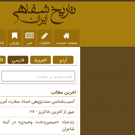
صفحه نخست
خاطرات
خبر
پاورقی
کتا
اُردو
العربية
فارسي
sh
آخرین مطالب
آسیب‌شناسی سندپژوهی اسناد سفارت آمریک
عبور از آخرین خاکریز - 27
زنده‌یاد «سیمین‌دخت وحیدی» در آینه 
شاعران