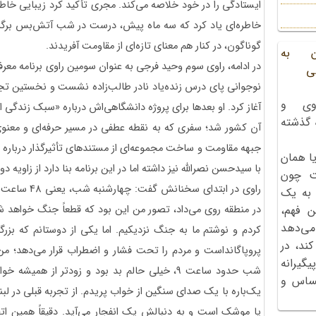
ایستادگی را در خود خلاصه می‌کند. مجری تأکید کرد زیبایی خا
خاطره‌ای یاد کرد که سه ماه پیش، درست در شب آتش‌بس برگزا
گوناگون، در کنار هم معنای تازه‌ای از مقاومت آفریدند.
ن به
ی
نوجوانی پای درس زنده‌یاد نادر طالب‌زاده نشست و نخستین تجرب
وی و
آغاز کرد. او بعدها برای پروژه دانشگاهی‌اش درباره «سبک زندگی
ه گذشته
آن کشور شد؛ سفری که به نقطه عطفی در مسیر حرفه‌ای و معنوی 
جبهه مقاومت و ساخت مجموعه‌ای از مستندهای تأثیرگذار درباره ل
ا همان
با سیدحسن نصرالله نیز داشته اما در این برنامه بنا دارد از زاویه 
ت چون
راوی در ابتدای
 به یک
در منطقه روی می‌داد، تصور من این بود که قطعاً جنگ خواهد
ن فهم،
می‌دهد
کردم و نوشتم ما به جنگ نزدیکیم. اما یکی از دوستانم که بزر
کند، در
پروپاگانداست و مردم را تحت فشار و اضطراب قرار می‌دهد؛ من 
گیرانه
شب حدود ساعت 9، خیلی حالم بد بود و زودتر از هم
احساس و
یک‌باره با یک صدای سنگین از خواب پریدم. از تجربه قبلی در لب
یا موشک است و به دنبالش یک انفجار می‌آید. دقیقاً همین ات