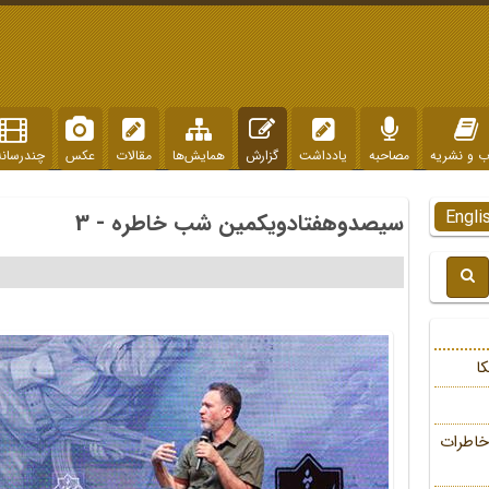
ب و نشریه
مصاحبه
یادداشت
گزارش
همایش‌ها
مقالات
عکس
چندرسانه
Engli
سیصدوهفتادویکمین شب خاطره - 3
ا
خاطرات