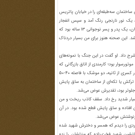
 ساختمان سه‌طبقه‌ای را در خیابان پاتریس
کرد. ساعت حدود 3 و 12 دقیقه صبح، یک نور نارنجی رنگ آمد و سپس انفجار
شدیدی که متأسفانه در مجموع 11 نفر شهید شدند. در آن ساختمان، یک پدر و پسر نوجوانی 13 ساله بود که
 نشد. این صحنه هنوز برای من بسیار دردناک
رح داد. او گفت در این جنگ با نمونه‌های
وتورسوار بود؛ کارمندی از اتاق بازرگانی که
ظهر شده بود، با موتور از محل کار به سمت خانه‌اش می‌رفت. در کسری از ثانیه، دو موشک با فاصله 40-50
 ترکش یا تکه‌ای از ساختمان به ساق پایش
 جلوتر بود، تقدیرش عوض می‌شد.
 بسیار شدید رخ داد. سقف کاذب ریخت و من
ن افتاده و ساق پایش قطع شده بود. در آن
، سرنوشتش عوض می‌شد.
 مردی را دیدم که همسر و دخترش شهید شده
شین شهید فخری‌زاده که منزلشان را زده