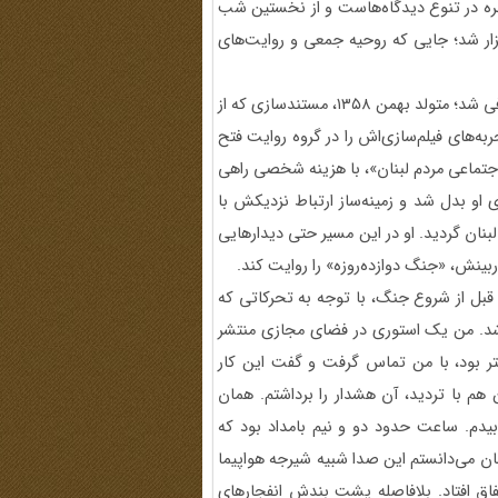
طره در تنوع دیدگاه‌هاست و از نخستین شب
ر شد؛ جایی که روحیه جمعی و روایت‌های
در ادامه، راوی سوم وحید فرجی به عنوان سومین راوی برنامه معرفی شد؛ متولد بهمن ۱۳۵۸، مستندسازی که از
ه‌های فیلم‌سازی‌اش را در گروه روایت فتح
 اجتماعی مردم لبنان»، با هزینه شخصی راهی
او بدل شد و زمینه‌ساز ارتباط نزدیکش با
بنان گردید. او در این مسیر حتی دیدارهایی
دوربینش، «جنگ دوازده‌روزه» را روایت کند.
 سخنانش گفت: چهارشنبه شب، یعنی 48 ساعت قبل از شروع جنگ، با توجه به تحرکاتی که
 شد. من یک استوری در فضای مجازی منتشر
گتر بود، با من تماس گرفت و گفت این کار
هم با تردید، آن هشدار را برداشتم. همان
یشه خوابیدم. ساعت حدود دو و نیم بامداد بود که
نان می‌دانستم این صدا شبیه شیرجه هواپیما
فاق افتاد. بلافاصله پشت بندش انفجارهای