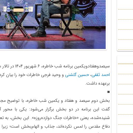
سیصدوهفتادویکمین برنامه شب خاطره، 6 شهریور 1404 در تالار سوره حوزه هنری برگزار شد. در این برنامه
احمد ثقفی
،
حسین گلشنی
و وحید فرجی خاطرات خود را بیان کرد
برعهده داشت.
■
بخش دوم سیصد و هفتاد و یکمین شب خاطره، با توضیح مجری در
گفت این برنامه در دو بخش برگزار می‌شود: یکی با محور آ
شنیده‌شده، یعنی «خاطرات جنگ دوازده‌روزه». این بخش، به تعبی
دفاع مقدس را لمس نکرده‌اند، جذاب و الهام‌بخش است؛ زیرا گ