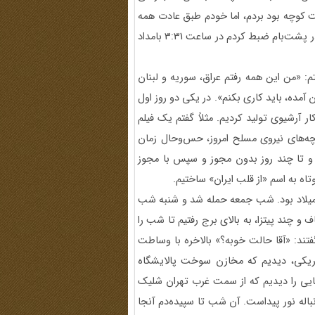
ت کوچه بود بردم، اما خودم طبق عادت همه
ایرانی‌ها، موبایلم را برداشتم و به پشت‌بام رفتم. اولین فیلمی که در پشت‌بام ضبط کردم در ساعت 3:31 بامداد
م: «من این همه رفتم عراق، سوریه و لبنان
مده، باید کاری بکنم». در یکی دو روز اول
ار آرشیوی تولید کردیم. مثلاً گفتم یک فیلم
بچه‌های نیروی مسلح امروز، حس‌وحال زمان
ا و تا چند روز بدون مجوز و سپس با مجوز
ج میلاد بود. شب جمعه حمله شد و شنبه شب
و چند پیتزا، به بالای برج رفتیم تا شب را
گفتند: «آقا حالت خوبه؟» بالاخره با وساطت
تاریکی، دیدیم که مخازن سوخت پالایشگاه
ایی را دیدیم که از سمت غرب تهران شلیک
اله نور پیداست. آن شب تا سپیده‌دم آنجا