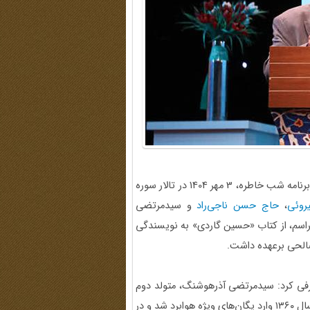
در آغاز مهر و هم‌زمان با هفته دفاع مقدس، سیصدوهفتادودومین برنامه شب خاطره، 3 مهر 1404 در تالار سوره
روئی
،
حاج حسن ناجی‌راد
و سیدمرتضی
راسم، از کتاب «حسین گاردی» به نویسندگی
الحی برعهده داشت.
 معرفی کرد: سیدمرتضی آذرهوشنگ، متولد دوم
مرداد ۱۳۴۱ از شهر قم، آزاده‌ای از ارتش جمهوری اسلامی ایران که سال ۱۳۶۰ وارد یگان‌های ویژه هوابرد شد و در