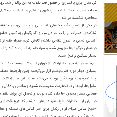
کردستان برای پاکسازی از حضور ضدانقلاب به من واگذار شد. روزهای
محاصره می‌ماندند؛ نه امکان پیشروی داشتیم و نه راه عقب‌نشینی،
محاصره شکسته می‌شد.
در یکی از همین مأموریت‌های شناسایی و پاکسازی، در منطقه‌
شارکندی، عملیات لو رفت. در دل مزارع آفتابگردان به کمین افتاد
آشنایی نسبی با اصول نظامی داشتم، تلاش کردم همراه بقیه از ک
در همان درگیری‌ها مجروح شدم و سرانجام به اسارت درآمدم؛ اسا
بسیار سنگین و تلخ است.
راوی سپس به بیان خاطراتش از دوران اسارتش توسط ضدانقلاب 
بسیاری دیگر مورد ضرب‌وشتم قرار می‌گرفتم؛ چون بازجوها معتقد 
و با تصویر، به رزمندگان روحیه می‌داده است. شرایط بازداشت 
سلول‌ها، ازدحام طاقت‌فرسا، محرومیت شدید بهداشتی و غذایی. در 
فضایی بسیار محدود جا داده شده بودند و تحمل آن روزها فقط با
در میان این خاطرات تلخ، هم‌بندی‌هایی داشتم که هیچ‌وقت از یا
«شیخ عباس مبرّا». او در زندان برای اسرا کلاس‌های فلسفه و
بود. هنگام حمله ضدانقلاب، در اتاق سرایدار یک مدرسه پنهان ش