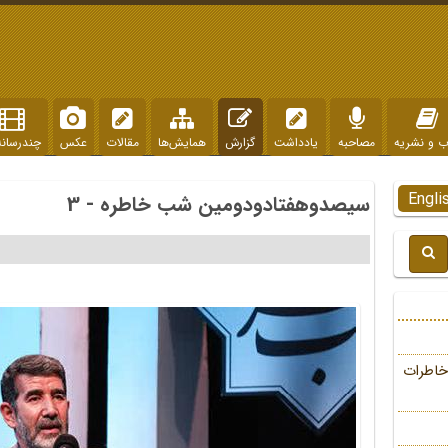
ب و نشریه
مصاحبه
یادداشت
گزارش
همایش‌ها
مقالات
عکس
چندرسانه
Engli
سیصدوهفتادودومین شب خاطره - 3
خاطرات