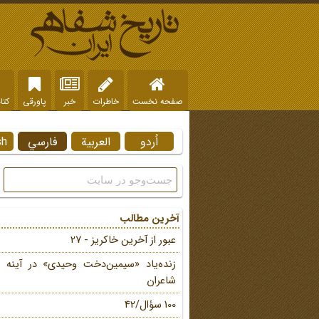
صفحه نخست
خاطرات
خبر
پاورقی
کتا
اُردو
العربية
فارسي
sh
آخرین مطالب
عبور از آخرین خاکریز - 27
زنده‌یاد «سیمین‌دخت وحیدی» در آینه 
شاعران
100 سؤال/42