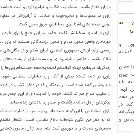
دوران دفاع مقدس مسئولیت عکاسی، فیلم‌برداری و ثبت حماسه ر
ن به
برخی صحنه‌های آشنا برای مخاطبان امروز سخن گفت.
ی
راوی در ابتدای سخنانش گفت: حضور در این جمع را برای خودم غنی
قهرمانان واقعی همین مردم و همین رزمندگانی هستند که پای دفا
وی و
رسمی وارد ارتش جمهوری اسلامی ایران شدم و در یگان‌های هو
ه گذشته
دفاع مقدس، عکاسی، فیلم‌برداری و مستندسازی از رشادت‌های رزمن
ا همان
زندگی‌ام می‌دانم؛ اینکه توانستم لحظه‌به‌لحظه حماسه‌آفرینی‌ها را
ت چون
راوی در ادامه گفت: پیش از آنکه وارد خاطرات عملیاتی شوم، دل
 به یک
درباره‌شان گفته شده است؛ رزمندگانی که در داخل کشور، در غربت
ن فهم،
از صلیب سرخ هم نداشتند. خودم را نماینده‌ای از این جمع می‌د
می‌دهد
پیکرشان از دل خاک بازگشت و امیدوارم یادشان زنده بماند.
کند، در
راوی سخنانش را این‌گونه ادامه داد: روایت من از عملیات بیت‌ا
گیرانه
احساس و
که به ‌نظر من نگین فتوحات دفاع مقدس است. افتخار داشتم ل
مسیرهای سخت را با دوربین ثبت کنم. بعد از آن، مأموریت‌های