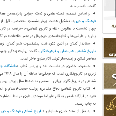
گفت، ناتمام ماند.
◄ بر اساس تصمیم کمیته علمی و کمیته اجرایی پانزدهمین هما
فرهنگ و دین
»، تشکیلِ هشت پیش‌نشستِ تخصصی، قبل از ب
چهار نشست با عناوین «فقه و تاریخ شفاهی»، «فرضیه در تا
زنان» و «آرشیو‌ها و کتابخانه‌های دیجیتال در عصر اطلاعات» در آذر 
◄ استاندار گیلان در آئین نکوداشت پیشکسوت شعر گیلان، زهرا
تاریخ شفاهی هنرمندان و فرهیختگان
، گفت: روایت زندگی چهره‌ه
معاصر گیلان و زمینه‌ساز تولید آثار هنری فاخر است.
◄ احمدرضا خضری در نشست نقد و بررسی کتاب «
دانشگاه، جا
ژانری د
شفاهی در تاریخ‌نگاری ایرانی - اسلامی به صدها سال پیش برمی‌گ
◄ کتاب تاریخ شفاهی دفاع مقدس؛ روایت حجت‌الاسلام‌ و ال
فقیه در قرارگاه قدس به قلم علیرضا موحدی علوی توسط انتشارا
به چاپ رسید.
◄ به نقل از ستاد خبری همایش «
تاریخ شفاهی فرهنگ و دین