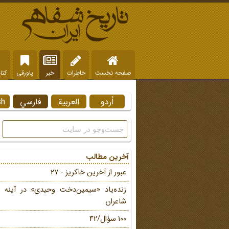
صفحه نخست
خاطرات
خبر
پاورقی
کتا
اُردو
العربية
فارسي
sh
آخرین مطالب
عبور از آخرین خاکریز - 27
زنده‌یاد «سیمین‌دخت وحیدی» در آینه 
شاعران
100 سؤال/42