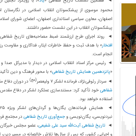
◄ هفتمین نشست تاریخ شفاهی «
یاد
»، با رویکرد تجلیل ا
محمود موسوی از پیشکسوتان انقلاب اسلامی در نگارستان ام
اصفهان، معاون سیاسی استانداری اصفهان، اعضای شورای اسلام
پیشکسوتان انقلاب در این نشست حضور داشتند.
◄ روند اجرای طرح ارزشمند ضبط مصاحبه‌های تاریخ شفاهی ج
افتخار
» با هدف ثبت و حفظ خاطرات ایثار، فداکاری و مقاومت ر
انجام است.
◄ رئیس مرکز اسناد انقلاب اسلامی در دیدار با مدیرکل صدا و
«
پانزدهمین همایش تاریخ شفاهی
» با محور فرهنگ و دین تأکید 
(عج)
◄ سردار رئوفی‌نژاد، فرمانده لشکر ۷ ولیعصر
در دوران دفاع مق
شفاهی
خود تأکید کرد: مستندسازی عملکرد لشکر در دفاع مقدس، قط
استفاده خواهد بود.
نبردنویسی، یگان‌نویسی و
جمع‌آوری تاریخ شفاهی
در مجتمع فرهن
◄
تاریخ شفاهی آیت‌الله سید علی شفیعی
، عضو مجلس خبرگان 
و اجرایی کشور، که پس از سال‌ها تلاش خالصانه در مسیر دین، 