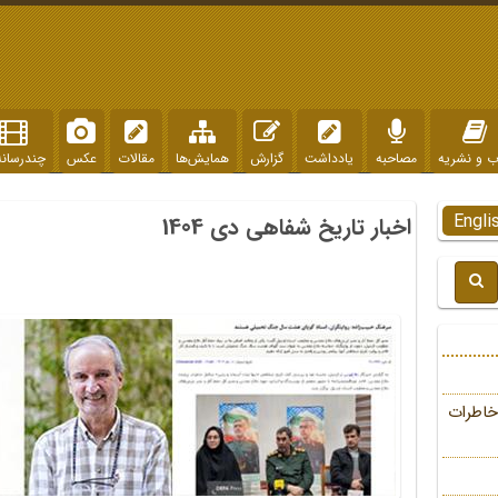
ب و نشریه
مصاحبه
یادداشت
گزارش
همایش‌ها
مقالات
عکس
چندرسانه
Engli
اخبار تاریخ شفاهی دی 1404
خاطرات