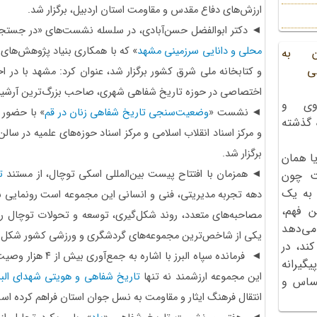
ارزش‌های دفاع مقدس و مقاومت استان اردبیل، برگزار شد.
◄ دکتر ابوالفضل حسن‌آبادی، در سلسله نشست‌های «در جستج
محلی و دانایی سرزمینی مشهد
» که با همکاری بنیاد پژوهش‌های
ن به
ی
اختصاصی در حوزه تاریخ شفاهی شهری، صاحب بزرگ‌ترین آرشیو
وی و
◄ نشست «
وضعیت‌سنجی تاریخ شفاهی زنان در قم
» با حضور ج
ه گذشته
و مرکز اسناد انقلاب اسلامی و مرکز اسناد حوزه‌های علمیه در سالن
برگزار شد.
ا همان
◄ همزمان با افتتاح پیست بین‌المللی اسکی توچال، از مستند
ت
ت چون
 به یک
دهه تجربه مدیریتی، فنی و انسانی این مجموعه است رونمایی شد
ن فهم،
مصاحبه‌های متعدد، روند شکل‌گیری، توسعه و تحولات توچال ر
می‌دهد
یکی از شاخص‌ترین مجموعه‌های گردشگری و ورزشی کشور شکل گ
کند، در
◄ فرمانده سپاه البرز 
گیرانه
این مجموعه ارزشمند نه تنها
تاریخ شفاهی و هویتی شهدای البر
احساس و
انتقال فرهنگ ایثار و مقاومت به نسل جوان استان فراهم کرده اس