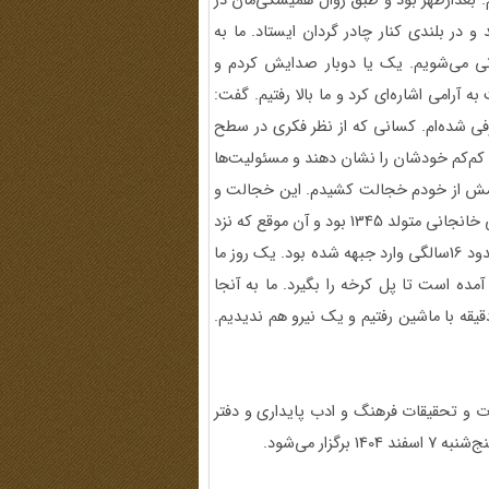
. بعد‌ازظهر بود و طبق روال همیشگی‌مان در
در بلندی کنار چادر گردان ایستاد. ما به
انی می‌شویم. یک یا دوبار صدایش کردم و
ه آرامی اشاره‌ای کرد و ما بالا رفتیم. گفت:
عرفی شده‌ام. کسانی که از نظر فکری در سطح
 تا کم‌کم خودشان را نشان دهند و مسئولیت‌ها
 آرامش از خودم خجالت کشیدم. این خجالت و
شرمندگی تا آخرین لحظه‌ای که کنارش بودم، همراهم بود. مرتضی خانجانی متولد 1345 بود و آن موقع که نزد
ما آمد، 19 ساله بود و سه سال‌ونیم سابقه جبهه داشت. در واقع حدود 16سالگی وارد جبهه شده بود. یک روز ما
ده است تا پل کرخه را بگیرد. ما به آنجا
یقه با ماشین رفتیم و یک نیرو هم ندیدیم.
العات و تحقیقات فرهنگ و ادب پایداری و دفتر
ار می‌شود.