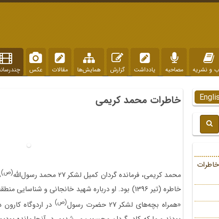
ب و نشریه
مصاحبه
یادداشت
گزارش
همایش‌ها
مقالات
عکس
چندرسانه
Engli
خاطرات محمد کریمی
خاطرات
(ص)
محمد کریمی، فرمانده گردان کمیل لشکر 27 محمد رسول‌الله
،
خاطره (تیر 1396) بود. او درباره شهید خانجانی و شنا
(ص)
«همراه بچه‌های لشکر 27 حضرت رسول
در اردوگاه کارون