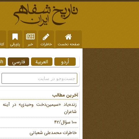
صفحه نخست
خاطرات
خبر
پاورقی
کتا
اُردو
العربية
فارسي
sh
آخرین مطالب
زنده‌یاد «سیمین‌دخت وحیدی» در آینه 
شاعران
100 سؤال/42
خاطرات محمد‌علی شعبانی