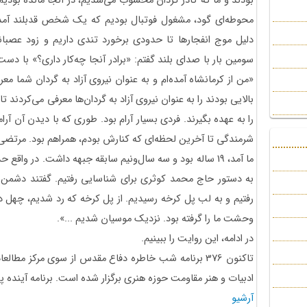
بودند و ما که کادر گردان محسوب می‌شدیم، در آنجا مانده بودیم
محوطه‌ای گود، مشغول فوتبال بودیم که یک شخص قدبلند آمد و 
دلیل موج‌ انفجار‌ها تا حدودی برخورد تندی داریم و زود عصب
سومین بار با صدای بلند گفتم: «برادر آنجا چه‌کار داری؟» با دست ب
«من از کرمانشاه آمده‌ام و به عنوان نیروی آزاد به گردان شما م
بالایی بودند را به عنوان نیروی آزاد به گردان‌ها معرفی می‌کردند
را به عهده بگیرند. فردی بسیار آرام بود. طوری که با دیدن آن
به دستور حاج محمد کوثری برای شناسایی رفتیم. گفتند دشمن آم
رفتیم و به لب پل کرخه رسیدیم. از پل کرخه که رد شدیم، چهل دق
وحشت ما را گرفته بود. نزدیک موسیان شدیم ...».
در ادامه، این روایت را ببینیم.
تاکنون 376 برنامه شب خاطره دفاع مقدس از سوی مرکز مط
ادبیات و هنر مقاومت حوزه هنری برگزار شده است. برنامه آینده پنج‌شنبه 7 اسفند 1404 برگز
آرشیو