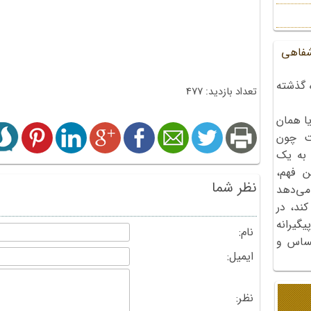
شفاهی
 گذشته
تعداد بازدید: 477
ا همان
ت چون
 به یک
ن فهم،
نظر شما
می‌دهد
کند، در
گیرانه
نام:
احساس و
ایمیل:
نظر: