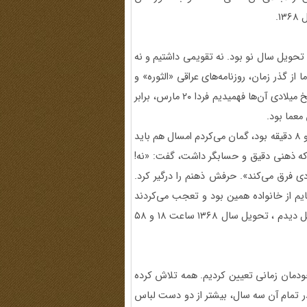
۱.
حویل سال نو بود. نه تقویمی داشتیم و نه
ز گذر زمان، روزنامه‌های عراقی «الثوره» و
«الجمهوریه» بود که گاه‌گاهی به دستمان می‌رسید. با دیدن تاریخ میلادی آن‌ها فهمیدیم فردا ۲۰ مارس، برابر
از آنجا که سال قبل در ایران، تحویل سال ۱۳۶۷ حوالی ساعت ۱۳ و ۸ دقیقه بود، گمان می‌کردم امسال هم باید
ز دوستان، که ذهنی دقیق و حسابگر داشت، گفت: «نه!
 عادی فرق می‌کند». حرفش ذهنم را درگیر کرد.
یم از خانواده همین بود و تعجب می‌کردند
چرا چنین موضوعی برایم این‌قدر مهم است. از روی تقویم سال قبل دیدم ، تحویل سال ۱۳۶۸ ساعت ۱۸ و ۵۸
 خودمان زمانی تعیین کردیم. همه تلاش کرده
ر تمام آن سه سال، بیشتر از دو دست لباس