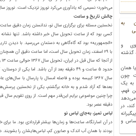
می‌خورد؛ نسیمی که یادآوری می‌کرد نوروز نزدیک است. نوروز سال ۳۶۸
چالش تاریخ و ساعت
ن به
نخستین مسئله برای برگزاری سال نو، ندانستن زمان دقیق ساعت ت
ی
کسی بود که از ساعت تحویل سال خبر داشته باشد. تنها نشانه ما ا
وی و
با ۲۹ اسفند، زمان تحویل سال است، اما ساعت دقیق آن همچنان معما بود.
ه گذشته
ا همان
حدود ۵ ساعت و ۴۹ دقیقه بعد از آن باشد. اما یکی ا
ت چون
سال ۱۳۶۷ کبیسه بوده و فاصله امسال با پارسال با سال‌های
 به یک
بعدها که آزاد شدم و به خانه برگشتم، یکی از نخستین پرسش‌ها
ن فهم،
می‌دهد
دقیقه عصر بود.
کند، در
گیرانه
لباس تمیز، به‌جای لباس نو
احساس و
در آن اسارتگاه، ساعت‌ها و زمان‌ها بیشتر قراردادی بود. ما برای
بودند با همان آب اندک و صابون کم، لباس‌هایشان را بشویند. د