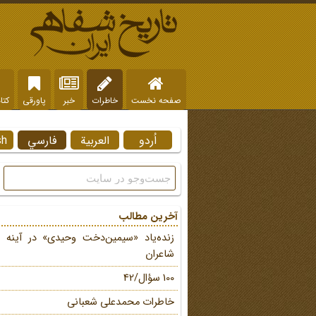
صفحه نخست
خاطرات
خبر
پاورقی
کتا
اُردو
العربية
فارسي
sh
آخرین مطالب
زنده‌یاد «سیمین‌دخت وحیدی» در آینه 
شاعران
100 سؤال/42
خاطرات محمد‌علی شعبانی