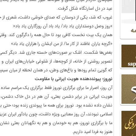
عید در دل اسارتگاه شکل گرفت.
غروب که شد، یکی از دوستان که صدای خوشی داشت، شعری از حاف
»روز وصل دوستداران یاد باد/ یاد باد آن روزگاران یاد باد«
همان یک بیت نخست کافی بود تا حال همه را دگرگون کند. وقت
«گرچه یاران غافلند از کار ما/ از من ایشان را هزاران یاد باد»
بغض‌ها شکست. اشک بر صورت‌های خسته جاری شد. دیگر کسی ادا
تصویر روشنی از خانه، از کوچه‌ها، از شلوغی خیابان‌های ایران و ا
که گویی تمام رودها و باغ‌های وطن، در همان لحظه از میان سیم
نوروز؛ پیونددهنده هویت ایرانی با مقاومت
آن روز، اصرار ما برای برگزاری نوروز فقط برگزاری یک مراسم ساده
هویت ایرانی در برابر دشمن بعثی، آن هم در دل خاک دشمن،
نشان داده نشده بود. نوروز برای همه ما پیوندی زنده بود؛ حتی ب
اسلامی نبودند، آن روز معنایی ویژه داشت، چون یادآور ایران عزیز 
ما با برگزاری نوروز، هم به خودمان و هم به نگهبانان بعثی نشان می
هنوز به فردا امید داریم.