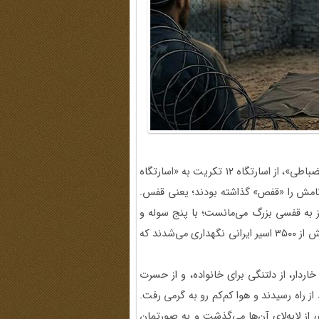
دی‌ماه ۱۳۶۷ بود که مرا همراه حدود ۱۵۰ اسیر دیگر، با اتهام «بی‌انضباطی»، از اسارتگاه ۱۲ تکریت به «اسارتگاه
ها نامش را «قفص» گذاشته بودند؛ یعنی قفس.
ه ۱۶ تکریت بیش از هر چیز به قفسی بزرگ می‌مانست؛ با پنج سوله و
یک زندان پیوست که «ملحق» نامیده می‌شد. در این مجموعه بیش از ۳۵۰۰ اسیر ایرانی نگهداری می‌شدند که
اردار، از دلتنگی برای خانواده، و از حسرت
 از راه رسیدند و هوا کم‌کم رو به گرمی رفت.
ی از لابه‌لای آن‌ها می‌گذشت و به صورتمان