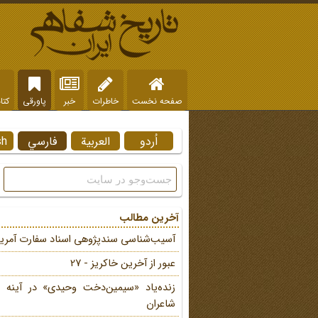
صفحه نخست
خاطرات
خبر
پاورقی
کتا
اُردو
العربية
فارسي
sh
آخرین مطالب
آسیب‌شناسی سندپژوهی اسناد سفارت آمریک
عبور از آخرین خاکریز - 27
زنده‌یاد «سیمین‌دخت وحیدی» در آینه 
شاعران