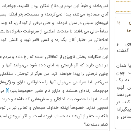
نمی‌دادند و طبعاً این مردم بی‌دفاع امکان بردن نقدینه، جواهرات و
آنان مصادره می‌شد، پیدا نمی‌کردند؛ و مصیبت‌بارتر اینکه بسی
ن به
نیروهای امنیتی در منزل نبودند. و حتی برخی از کودکان، که چند ر
ی
تماماً خالی می‌یافتند تا مدت‌ها اطلاعی از سرنوشت خانواده‌ها
اطلاعاتی در اختیار آنان بگدارد؛ و کسی قادر نبود و اکنش کو
وی و
نماید.
ه گذشته
این حکایات بخش ناچیزی از اتفاقاتی است که رخ داده و مردم عرا
ا همان
در ذهن دارند که اگر فرصتی به آنان داده شود می‌توانند آنها را ب
ت چون
چنین فرصتی را پیدا خواهند کرد. من هرگز از توحش، سنگدلی 
 به یک
نمی‌کنم. آیا به‌راستی می‌توان آ‌نها را مخلوقاتی دارای ویژگ
ن فهم،
موجودات زنده‌ای هستند و دارای نام علمی «هوموساپنیز»
[1]
می‌
می‌دهد
است. آنها با خصوصیات اخلاقی و منش‌هایی که داشته و دارند 
کند، در
تعجبی ندارد. خصوصاً اینکه خداوند سبحان و تعالی نیز در توصی
گیرانه
بلکه پست‌تر از آن‌ها» به حساب آورده است. و اگر نیروهای امنی
احساس و
کدام دسته‌اند؟