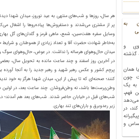
هر سال، روزها و شب‌های منتهی به عید نوروز، میدان شهدا دیدنی ب
ن به
پر از مشتری می‌شدند و دستفروش‌ها پیاده‌روها را اشغال می‌کر
ی
وسایل سفره هفت‌سین، شمع، ماهی قرمز و گلدان‌های گل بهاری
به‌خاطر شهادت حضرت آقا و تعداد زیادی از هموطنان و شرایط جن
وی و
میدان حال‌وهوای هرساله را نداشت. در عوض، حال‌وهوای سوگ
ه گذشته
در آخرین روز اسفند و چند ساعت مانده به تحویل سال، بعضی ا
ا همان
پرچم کشور و عکس رهبر شهید و رهبر جدید را به آنجا آورده ب
ت چون
کنند؛ صحنه‌ای که تا پیش از این، میدان شهدا هرگز به خود ندیده 
 به یک
وطن‌پرست‌ها باشد، نه وطن‌فروشان. چند ساعت بعد، در اولین ش
ن فهم،
شب‌های قبل در خیابان حاضر شدند. شب‌های بعد هم آمدند؛ در هو
می‌دهد
زیر رعدوبرق و باران‌های تند بهاری.
کند، در
گیرانه
احساس و