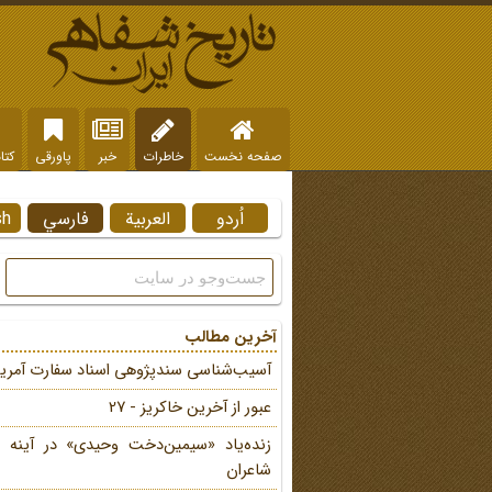
صفحه نخست
خاطرات
خبر
پاورقی
کتا
اُردو
العربية
فارسي
sh
آخرین مطالب
آسیب‌شناسی سندپژوهی اسناد سفارت آمریک
عبور از آخرین خاکریز - 27
زنده‌یاد «سیمین‌دخت وحیدی» در آینه 
شاعران