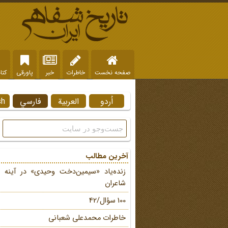
صفحه نخست
خاطرات
خبر
پاورقی
کتا
اُردو
العربية
فارسي
sh
آخرین مطالب
زنده‌یاد «سیمین‌دخت وحیدی» در آینه 
شاعران
100 سؤال/42
خاطرات محمد‌علی شعبانی