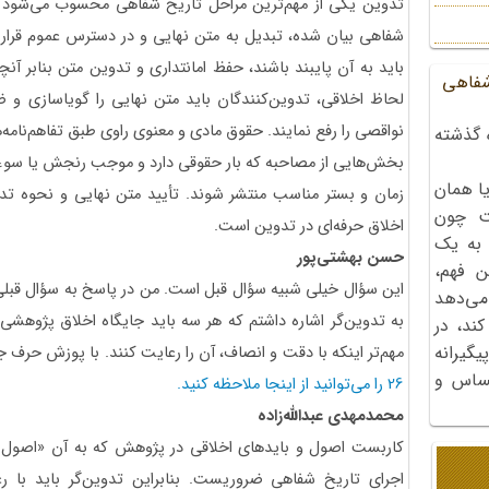
تدوین یکی از مهم‌ترین مراحل تاریخ شفاهی محسوب می‌شود 
شفاهی بیان شده، تبدیل به متن نهایی و در دسترس عموم قرار م
باید به آن پایبند باشند، حفظ امانتداری و تدوین متن بنابر آن
شفاهی
لحاظ اخلاقی، تدوین‌کنندگان باید متن نهایی را گویا‌سازی و ض
نواقصی را رفع نمایند. حقوق مادی و معنوی راوی طبق تفاهم‌نامه
 گذشته
بخش‌هایی از مصاحبه که بار حقوقی دارد و موجب رنجش یا سوءتفا
ا همان
زمان و بستر مناسب منتشر شوند. تأیید متن نهایی و نحوه ت
ت چون
اخلاق حرفه‌ای در تدوین است.
 به یک
حسن بهشتی‌پور
ن فهم،
این سؤال خیلی شبیه سؤال قبل است. من در پاسخ به سؤال قبلی ه
می‌دهد
به تدوین‌گر اشاره داشتم که هر سه باید جایگاه اخلاق پژوهشی
کند، در
گیرانه
مهم‌تر اینکه با دقت و انصاف، آن را رعایت کنند. با پوزش حرف 
احساس و
26 را می‌توانید از اینجا ملاحظه کنید.
محمدمهدی عبدالله‌زاده
کاربست اصول و بایدهای اخلاقی در پژوهش که به آن «اصول ا
اجرای تاریخ‌ شفاهی ضروریست. بنابراین تدوین‌گر باید با ر