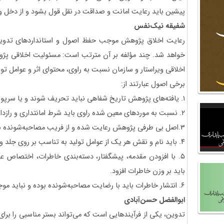
پیشین باید رعایت امانت و صداقت در نقل قول بشود و از دخل 
شفیقه نیک‌نفس
رعایت اخلاق پژوهش موجب حفظ اصول‌ و استانداردهای تدوین 
خواهد شد. چند مؤلفه بر آن مترتب است: مسئولیت اخلاقی پ
اخلاقی ویراستار و‌ سازمان نسبت به راوی، محتوای اثر و عوامل تول
برخی اصول عبارتند از:
۱. یافته‌های پژوهش تاریخ شفاهی نباید تحریف شوند و یا سرپوش گذاشته شوند.
۲. نسبت به موردهای معین شده راوی باید شرط امانتداری و رازداری رعایت شود.
۳.اصل بی طرفی پژوهش رعایت شده و از فریب مصاحبه‌شونده باید خودداری نمود.
۴. باید نام و نقش هر یک از عوامل تولید به تناسب بر روی جلد و شناسنامه آثار تاریخ شفاهی درج شوند.
۵. با افزودن مقدمه، پیشگفتار، دسته‌بندی خاطرات، اختصاص ع
باید بر وزن خاطرات افزود.
۶. انتشار خاطرات باید با رضایت مصاحبه‌شونده بوده و نباید موجب ایجاد خطر برای راوی و سایر افراد شود.
ابوالفضل حسن‌آبادی
تدوین، یکی از فرآیندهایی است که می‌تواند بستر مناسبی را برای