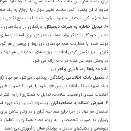
برای مصاحبه‌گر، این یافته یک قاعده عملی به همراه دارد: هر
سریعاً از آن بگذرد. کمی مکث، تغییر سوال، یا ارجاع به یک
عملیات) ممکن است آن خاطره سرکوب‌شده را به سطح آگاهی بازگردا
۱۰. تبدیل خاطره به میراث دیجیتال:
بارگذاری در پایگاه‌های 
تطبیق خودکار با دیگر روایت‌ها ، پیشنهادی برای استانداردسا
تولید شده با مشارکت همه نهادهای ذی ربط و پرهیز از هر گون
کاری و نیز تکمیل کردن اطلاعات پرژوه های تحقیقاتی هر نهاد یا
در بخش دوم این مقاله در ادامه ارائه می شود.
الف: ده راهکار ساختاری و اجرایی
۱. تکمیل بانک اطلاعاتی رزمندگان:
پیشنهاد می‌شود هر نهاد (ا
بنیاد شهید) بانک اطلاعاتی نیروهای خود را به‌روز کرده و از ط
اطلاعات کلیدی (وضعیت سلامت، تمایل به همکاری) را به اشتراک 
۲. آموزش استاندارد مصاحبه‌گران:
پیشنهاد تدوین یک دوره آمو
استقلال هر نهاد در اجرا برای مصاحبه گران و در واقع تلاش برای
راویان به صورت تخصصی . به ویژه نحوه همکاری و تعامل با 
پژوهشی و تکنیکهای تعامل با روایتگر فعال را آموزش می دهند