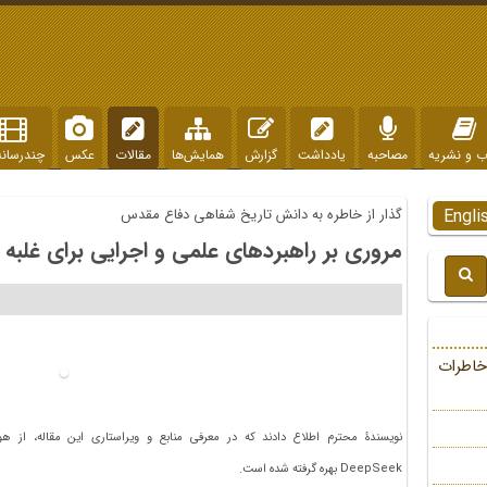
ب و نشریه
مصاحبه
یادداشت
گزارش
همایش‌ها
مقالات
عکس
چندرسانه
Engli
گذار از خاطره به دانش تاریخ شفاهی دفاع مقدس
مروری بر راهبردهای علمی و اجرایی برای غلبه
خاطرات
نویسندۀ محترم اطلاع دادند که در معرفی منابع و ویراستاری این مقاله، از
DeepSeek بهره گرفته شده است.