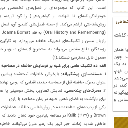
است. این کتاب که مجموعه‌ای از فصل‌های تخصصی درباره
خودزندگی‌نامه‌ای تا شهادت و گواهی‌دهی) را گرد آورده،
شفاهی
روش‌شناختی فراهم می‌کند. از جمله فصل‌های کلیدی آن، فصل د
(g
 گذشته
راویان مسن و تکنیک‌های تحریک حافظه می‌پردازد. به کارگیر
رزمندگان دفاع مقدس می‌تواند به استخراج لایه‌های عمیق‌تر
ا همان
ت چون
معمول قابل دسترسی نیستند.(1)
 به یک
الف: ده تکنیک علمی برای غلبه بر فرسایش حافظه در مصاحبه
ن فهم،
۱. مستندسازی پیشگیرانه:
بازخوانی خاطرات ثبت‌شده پیشین (
می‌دهد
عنوان محرک حافظه قبل از مصاحبه جدید، اقدامی که برخی نهادها آ
کند، در
۲. محرک‌های چندحسی:
نمایش تصاویر، پخش موسیقی یا صدای
گیرانه
برای بازگشت به فضای ذهنی جبهه در زمان مصاحبه با راوی .
احساس و
Brown و Kulik (1977) در مطالعه بنیادین خود نشان د
عاطفی شدید (مانند خبر ترور یک رهبر ملی) می‌توانند خاطره‌ا