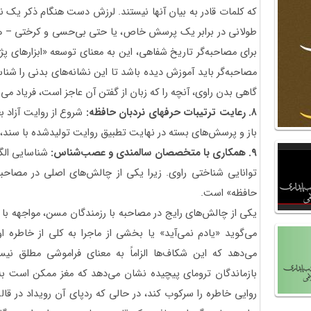
که کلمات قادر به بیان آنها نیستند. لرزش دست هنگام ذکر یک ن
طولانی در برابر یک پرسش خاص، یا حتی بی‌حسی و کرختی – همه
برای مصاحبه‌گر تاریخ شفاهی، این به معنای توسعه «ابزارهای
مصاحبه‌گر باید آموزش دیده باشد تا این نشانه‌های بدنی را شنا
گاهی بدن راوی، آنچه را که زبان از گفتن آن عاجز است، فریاد می‌زند
۸. رعایت ترتیبات حرفه‎ای نردبان حافظه:
شروع از روایت آزاد
باز و پرسش‌های بسته در نهایت تطبیق روایت تولیدشده با سند، ب
۹. همکاری با متخصصان سالمندی و عصب‌شناس:
شناسایی الگ
توانایی شناختی راوی. زیرا یکی از چالش‌های اصلی در مصاح
حافظه» است.
یکی از چالش‌های رایج در مصاحبه با رزمندگان مسن، مواجهه ب
می‌گوید «یادم نمی‌آید» یا بخشی از ماجرا به کلی از خاطره
بازماندگان ترومای پیچیده نشان می‌دهد که مغز ممکن است به 
روایی خاطره را سرکوب کند، در حالی که ردپای آن رویداد در قا