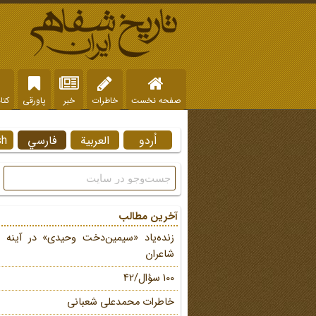
صفحه نخست
خاطرات
خبر
پاورقی
کتا
اُردو
العربية
فارسي
sh
آخرین مطالب
زنده‌یاد «سیمین‌دخت وحیدی» در آینه 
شاعران
100 سؤال/42
خاطرات محمد‌علی شعبانی