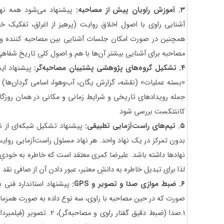
۳. آموزش راویان پیش از مصاحبه:
پیشنهاد می‌شود همه نها
آشنایی راوی با اصول اخلاق روایت (پرهیز از اغراق، تفکیک خاط
همچنین در صورت امکان جلسات آشنایی بین مصاحبه کننده و ت
مصاحبه برای آشنایی بیشتر آن‌ها با هم و اصول کلی تاریخ شفاهی
۴. تشکیل گروه‌های پژوهشی پشتیبان مصاحبه‌گر:
پیشنهاد ای
«بسته عملیات» (نقشه، گزارش یگان، آب‌وهوا، اسامی گردان‌ها) 
جمله رویدادهای تاریخی و شرایط زمانی و مکانی در همان روزگار 
کاننتکست بررسی شود
۵. تیم‌های راست‌آزمایی تطبیقی:
پیشنهاد تشکیل شبکه‌ای از نه
بدون تمرکز در یک نهاد واحد. هر نهاد مسئول راست‌آزمایی روایت
نهادها داشته باشد. علیرضا کمری معتقد است که خاطره به خودیِ
لذا برای تبدیل خاطره به دانشِ معتبر، عبور دادن آن از صافی نقد
۶. ضبط موازی صدا و تصویر و
GPS
:
پیشنهاد استاندارد فنی ب
صورت که در حین مصاحبه با راوی، سه نوع داده به صورت همزم
1.صدا (ضبط دقیق گفتار راوی و