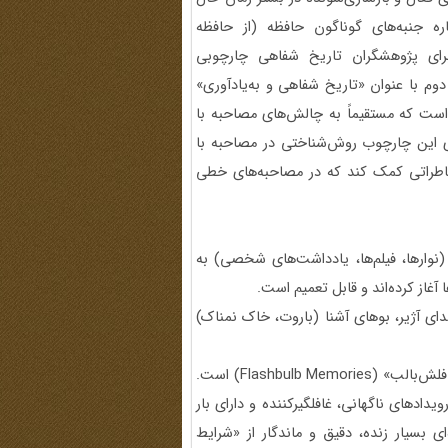
 جنبه‌های گوناگون حافظه (از حافظه
 برای پژوهشگران تاریخ شفاهی چارچوبی
وم با عنوان «تاریخ شفاهی و به‌یادآوری»
Oral History and Rememberin) به قلم Joanna Bornat است که مستقیماً به چالش‌های مصاحبه با
ی این چارچوب روش‌شناختی در مصاحبه با
 خاطراتی کمک کند که در مصاحبه‌های خطی
نوارها، فیلم‌ها، یادداشت‌های شخصی) به
غاز کرده‌اند و قابل تعمیم است.
 آژیر، بوهای آشنا (باروت، خاک نمناک)
یکی از پدیده‌های شناخته‌شده در روان‌شناسی حافظه، «خاطرات فلش‌بالب» (Flashbulb Memories) است.
ادند که رویدادهای ناگهانی، غافلگیرکننده و دارای بار
ی بسیار زنده، دقیق و ماندگار از «شرایط