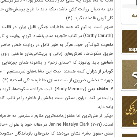
شب که ماه نبود، چه کسی کنار دستت سنگر بود؟» دکتر مرتضی نور
تنها به دنبال روایت کلان باشد، بلکه باید با طرح پرسش‌های جزئی
کلی‌گویی فاصله بگیرد. (3)
«مهم است بدانیم که همه خاطرات جنگی قابل بیان در قالب 
ماهیت شوک‌آور خود، هرگز به طور کامل در روایت خطی حاضر ن
طریق سکوت‌ها، لغزش‌های زبانی و پریشانی‌های عاطفی راوی نش
شفاهی باید بیاموزد که «صدای زخم» را بشنود؛ همان چیزهایی که
گویاتر از هزاران کلمه هستند. ثبت این نشانه‌های غیرمستقیم – 
چهره – بخشی ضروری از مستندسازی خاطره جنگی است.» (4)
۷. حافظه بدن
(Body Memory): ثبت حرکات، سکوت‌ها، 
روایت می‌کند. «راوی ممکن است بخشی از خاطره را در قالب کلمات
یاد» دارد.
است. Janine Natalya Clark (2021) در مقا
نقض حقوق بشر» نشان می‌دهد که بدن‌های بازماندگان خشونت‌ه