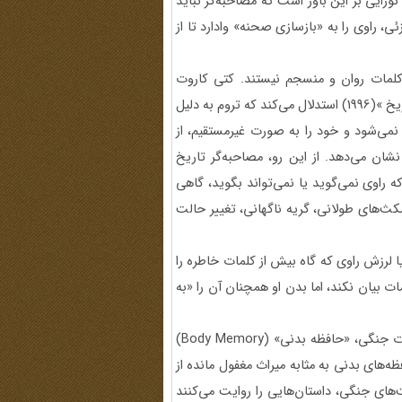
ایی بر این باور است که مصاحبه‌گر نباید
، راوی را به «بازسازی صحنه» وادارد تا از
کلمات روان و منسجم نیستند. کتی کاروت
(Cathy Caruth) در کتاب «تجربه مدعی‌نشده: تروم، روایت و تاریخ »(1996) استدلال می‌کند که تروم به دلیل
می‌شود و خود را به صورت غیرمستقیم، از
ان می‌دهد. از این رو، مصاحبه‌گر تاریخ
 راوی نمی‌گوید یا نمی‌تواند بگوید، گاهی
مکث‌های طولانی، گریه ناگهانی، تغییر حالت
گریه یا لرزش راوی که گاه بیش از کلمات خاطره را
 بیان نکند، اما بدن او همچنان آن را «به
«یکی از غنی‌ترین اما مغفول‌مانده‌ترین منابع دسترسی به خاطرات جنگی، «حافظه بدنی» (Body Memory)
له خود با عنوان «حافظه‌های بدنی به مثابه میراث مغفول مانده از
ای جنگی، داستان‌هایی را روایت می‌کنند