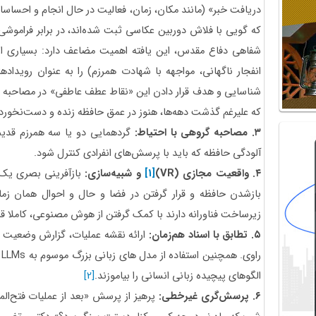
دریافت خبر» (مانند مکان، زمان، فعالیت در حال انجام و احسا
که گویی با فلاش دوربین عکاسی ثبت شده‌اند، در برابر فراموشی
شفاهی دفاع مقدس، این یافته اهمیت مضاعف دارد: بسیاری از
انفجار ناگهانی، مواجهه با شهادت همرزم) را به عنوان رویدادهای
شناسایی و هدف قرار دادن این «نقاط عطف عاطفی» در مصاحبه م
که علیرغم گذشت دهه‌ها، هنوز در عمق حافظه زنده و دست‌نخورده با
۳. مصاحبه گروهی با احتیاط:
گردهمایی دو یا سه همرزم قدیمی
آلودگی حافظه که باید با پرسش‌های انفرادی کنترل شود.
۴. واقعیت مجازی (
VR
)
[1]
و شبیه‌سازی:
بازآفرینی بصری یک
بازشدن حافظه و قرار گرفتن در فضا و حال و احوال همان زمان
زیرساخت فناورانه دارند با کمک گرفتن از هوش مصنوعی، کاملا قا
۵. تطابق با اسناد هم‌زمان:
ارائه نقشه عملیات، گزارش وضعیت ه
ر
الگوهای پیچیده زبانی انسانی را بیاموزند.
[2]
۶. پرسش‌گری غیرخطی:
پرهیز از پرسش «بعد از عملیات فتح‌ال