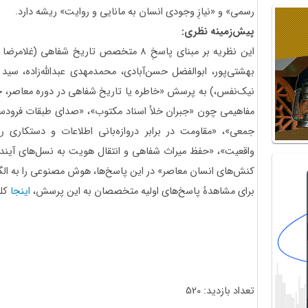
رسمی» و «نیازِ وجودی انسان به مانایی و روایت» ریشه دارد.
پیش‌زمینه نظری:
این نظریه بر مبنای پاسخِ ۸ متخصص تاریخ ش
بهشتی‌پور، ابوالفضل حسن‌آبادی، محمدمهدی عبدالله‌زاده، س
نیک‌نفس،) به پرسش «خاطره یا تاریخ شفاهی در دوره معاصر، چ
مفاهیمی چون «جبران خلأ اسناد مکتوب»، «صدای طبقات فرودست
جمعی»، «مقاومت در برابر دروازه‌بانی اطلاعات و دستکاری ر
واقعیت»، «حفظ میراث شفاهی و انتقال هویت به نسل‌های آین
کنش‌های انسان معاصر» در این پاسخ‌ها، هوش مصنوعی را به الگ
برای مشاهدۀ پاسخ‌های اولیه متخصصان به این پرسش،
اینجا
کلی
تعداد بازدید: 520