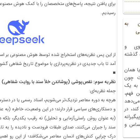
برای یافتن نتیجه، پاسخ‌های متخصصان را با کمک هوش مصنو
رسیدیم.
ن به
ی
وی و
ه گذشته
از این پس نظریه‌های استخراج شده توسط هوش مصنوعی بر اس
آمد تا باب جدیدی در نظریه‌پردازی با موضوع تاریخ شفاهی گشو
ا همان
■
ت چون
نظریه سوم: نقص‌پوشی (پوشاندن خلأ سند با روایت شفاهی)
 به یک
جمله نظریه‌ای:
ن فهم،
هرچه به دوره معاصر نزدیک‌تر می‌شویم، اسناد رسمی یا در دسترس
می‌دهد
کند، در
و دستکاری‌های سیاسی قرار دارند؛ در این وضعیت، خاطره (به عن
گیرانه
(به عنوان روشِ راستی‌آزمایی و تحلیل) نه رقیب یکدیگر، بلکه 
احساس و
سند را جبران می‌کنند، صدای طبقات فرودست و نادیده را به تاری
درک چراییِ کنش‌های انسان معاصر می‌شکافند؛ از این رو اهمیت