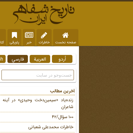
صفحه نخست
خاطرات
خبر
پاورقی
کتا
اُردو
العربية
فارسي
sh
آخرین مطالب
زنده‌یاد «سیمین‌دخت وحیدی» در آینه 
شاعران
100 سؤال/42
خاطرات محمد‌علی شعبانی