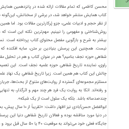
محسن کاظمی که تمام مقالات ارائه شده در پانزدهمین همایش 
کتاب همایش منتشر خواهد شد، در برشی از سخنانش، این‌گونه به ن
از نظر حجم و ادبیات علمی، جزو پُرکارترین مقالات بود. اما همین
روش‌شناختی و مفهومی را نبینیم. مهم‌ترین نکته این است که مق
بیشتر به شرح و بازگویی مفصل محتوای کتاب پرداخته است. نسب
نیست. همچنین این پرسش بنیادین بر متن، سایه افکنده که آیا
شفاهی حوزه نجف بنامیم؟ هم در عنوانِ کتاب و هم در تحلیل مقال
راوی، نماینده تاریخ شفاهی حوزه علمیه نجف است. این تعمیم
چالش این کتاب هم همین است. زیرا تاریخ شفاهیِ یک نهادِ علمی
مستلزم مجموعه‌ای گسترده از روایت‌های متنوع از بحث‌ها، جریان
و رفته‌اند. اتکا به روایت یک فردِ هر چند مهم و اثرگذار، به تنها
چندصدساله باشد. بلکه یک سلول است از یک شبکه».
ابوالفضل حسن‌آبادی نیز اظه
در دنیا مورد مناقشه بوده و فعالان تاریخ شفاهی دنیا این پرس
جایگاه فعلی خود می‌تواند به