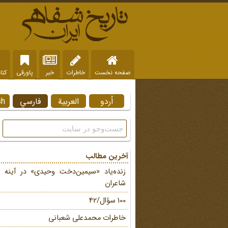
صفحه نخست
خاطرات
خبر
پاورقی
کتا
اُردو
العربية
فارسي
sh
آخرین مطالب
زنده‌یاد «سیمین‌دخت وحیدی» در آینه 
شاعران
100 سؤال/42
خاطرات محمد‌علی شعبانی