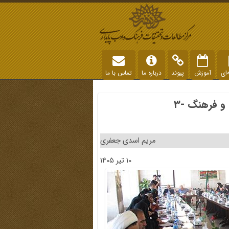
‌ای
آموزش
پیوند
درباره ما
تماس با ما
و فرهنگ -3
مریم اسدی جعفری
10 تیر 1405