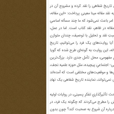
تاریخ شفاهی را نقد کرده و مشروح آن در
قد مقاله مینا معینی پرداخت: «این مقاله،
 امر باعث نمی‌شود که ما چند مسأله اساسیِ
اله در ظاهر، نقد کتاب است. اما در عمل،
تِ نقد و تحلیل با توصیف، چندان متوازن
 روایت‌های یک فرد را می‌توانیم، تاریخ
ه، این روایت به گونه‌ای طرح شده که گویا
 مفهومی، محل تأمل جدی دارد. بزرگ‌ترین
- اجتماعیِ پیچیده، مثل حوزه علمیه نجف،
‌ها و موقعیت‌های مختلفی است که آمده‌اند
یی نمی‌تواند، نماینده تاریخ شفاهی یک نهادِ
ار داشت: «تقریباً از 10 سال پیش، بحث تأثیرگذاریِ تفکرِ پسینی، در روایات اولیه
ش را مطرح می‌کردند که چگونه یک فرد، در
 موقعیت 40 یا 50 سال قبل برود و درباره آن شروع به صحبت کند؟ چون بدون