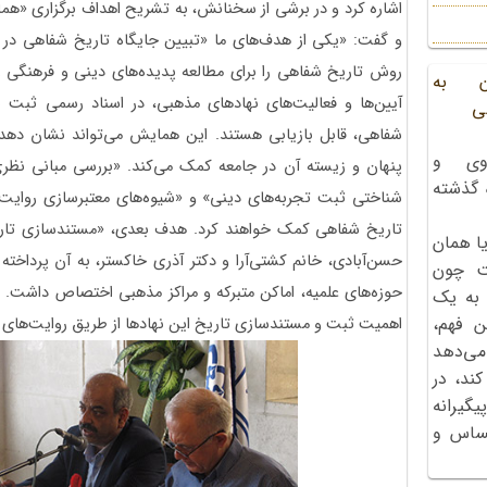
اشاره کرد و در برشی از سخنانش، به تشریح اهداف برگزاری «
و گفت: «یکی از هدف‌های ما «تبیین جایگاه تاریخ شفاهی در 
روش تاریخ شفاهی را برای مطالعه پدیده‌های دینی و فرهنگی ر
ن به
آیین‌ها و فعالیت‌های نهادهای مذهبی، در اسناد رسمی ثبت نش
ی
شفاهی، قابل بازیابی‌ هستند. این همایش می‌تواند نشان دهد 
وی و
پنهان و زیسته آن در جامعه کمک می‌کند. «بررسی مبانی ن
ه گذشته
شناختی ثبت تجربه‌های دینی» و «شیوه‌های معتبرسازی روایت‌ه
تاریخ شفاهی کمک خواهند کرد. هدف بعدی، «مستندسازی تاری
ا همان
حسن‌آبادی، خانم کشتی‌آرا و دکتر آذری خاکستر، به آن پرداخت
ت چون
حوزه‌های علمیه، اماکن متبرکه و مراکز مذهبی اختصاص داشت. بن
 به یک
ن فهم،
اهمیت ثبت و مستندسازی تاریخ این نهادها از طریق روایت‌های 
می‌دهد
کند، در
گیرانه
احساس و