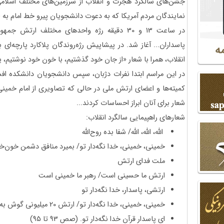
نمایندگان مردم آمریکا که به دعوت دانشجویان پیرو خط امام به ا
در ساعت 13 و 30 دقیقه رژه واحدهای مختلف ارت
پاسداران... آغاز شد. در پیشاپیش رژه‌روندگان پلاکارد پارچه‌ا
انقلاب، همرا با شعار «از جان خود گذشتیم، با خون خود نوشتیم،
در این مراسم ابتدا نفرات دژبان، سپس دانشجویان دانشکده افسر
کمیته‌ها و اعضای ارتش ملی در حالی که تصاویری از امام خمینی
شعار برای آنان ابراز احساسات کردند...
شعارهای راهپیمایی سالگرد انقلاب:
الله، الله، الله/ شفا بده روح‌الله
خمینی، خمینی، خدا نگه‌دار تو/ بمیرد منافق دشمن خون‌خوا
ملت فدای ارتش
ارتش ما حسینی است/ رهبر ما خمینی است
ارتشی، پاسدار، خدا نگه‌دار تو
خمینی، خمینی، خدا نگه‌دار تو/ ارتش 20 میلیونی گوش به فرمان تو
ای پاسدار قرآن خدا نگه‌دار تو. (صص 93 تا 95)