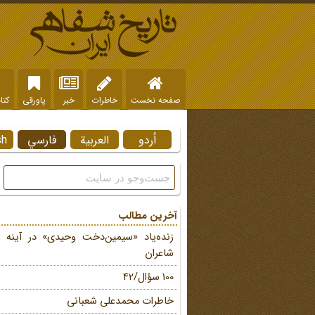
صفحه نخست
خاطرات
خبر
پاورقی
کتا
اُردو
العربية
فارسي
sh
آخرین مطالب
زنده‌یاد «سیمین‌دخت وحیدی» در آینه 
شاعران
100 سؤال/42
خاطرات محمد‌علی شعبانی