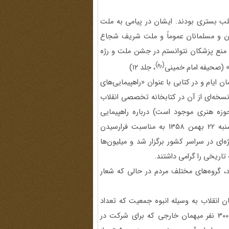
لب بستری بودند. ایشان در پیامی به ملت
هان و مسلمانان عموماً و ملت شریف شجاع
ه منع پزشکان نتوانستم در جشن ملت و رژه
(ره)
» (صحیفه امام خمینی
، جلد ۱۲)
ن ایام و در کتابی با عنوان «راهپیمایی‌های
از تاریخ 13 شهریور 1357 تا 22 بهمن 1358» (که نسخه‌ای از آن در کتابخانه تخصصی انقلاب
حوزه هنری موجود است) درباره راهپیمایی
نخستین سالگرد پیروزی انقلاب اسلامی آورده است: «روز دوشنبه 22 بهمن 1358 به مناسبت فرارسیدن
ای در سراسر کشور برگزار شد و میلیون‌ها
 تاریخی را گرامی داشتند.
د، گروه‌های مختلف مردم در حالی که شعار
خیابان انقلاب به وسیله انبوه جمعیت که تعداد
آنان به دو میلیون نفر می رسید، پر شد. در این مراسم حدود 300 نفر میهمان خارجی که برای شرکت در