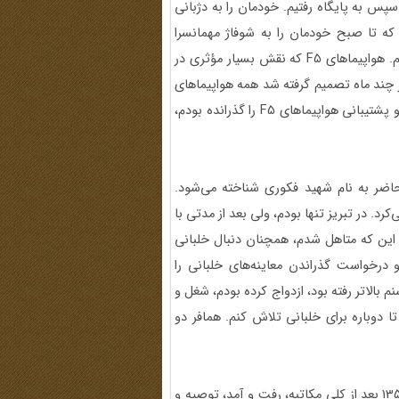
س به پایگاه رفتیم. خودمان را به دژبانی
د که تا صبح خودمان را به شوفاژ مهمانسرا
م. هواپیماهای
F5
که نقش بسیار مؤثری در
ز چند ماه تصمیم گرفته شد همه هواپیماهای
 و پشتیبانی هواپیماهای
F5
را گذرانده بودم،
حاضر به نام شهید فکوری شناخته می‌شود.
. در تبریز تنها بودم، ولی بعد از مدتی با
 این که متاهل شدم، همچنان دنبال خلبانی
و درخواست گذراندن معاینه‌های خلبانی را
م بالاتر رفته بود، ازدواج کرده بودم، شغل و
ا دوباره برای خلبانی تلاش کنم. همافر دو
سال 1353 ازدواج کردم و سال 1354 دخترم به دنیا آمد. سال 1355 بعد از کلی مکاتبه، رفت و آمد، توصیه و