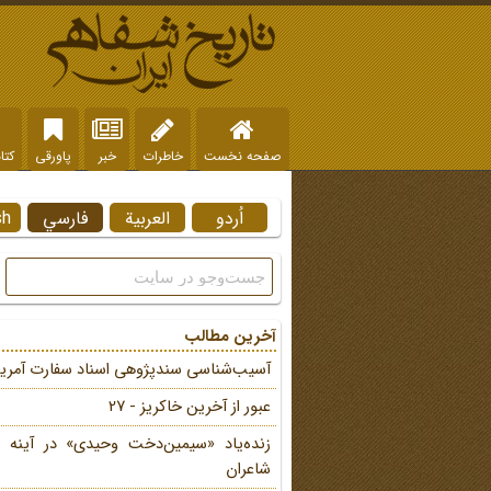
صفحه نخست
خاطرات
خبر
پاورقی
کتا
اُردو
العربية
فارسي
sh
آخرین مطالب
آسیب‌شناسی سندپژوهی اسناد سفارت آمریک
عبور از آخرین خاکریز - 27
زنده‌یاد «سیمین‌دخت وحیدی» در آینه 
شاعران