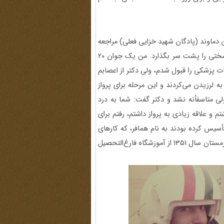
 خیابان دماوند (پادگان شهید خزایی فعلی) مراجعه
و ثبت‌نام کردم. کسی که می‌خواهد خلبان شود، باید معاینات سختی را پشت سر بگذارد. من یک جوان 20
ت پزشکی را قبول شدم، ولی دکتر از اعصابم
ه لرزیدن می‌کردند و این مرحله برای پرواز
لی متاسفأنه نشد و دکتر گفت: شما به درد
و علاقه زیادی به پرواز داشتم، رفتم برای
أسیس کرده بودند به نام همافر، که کارهای
فنی هواپیما را انجام می‌دادند. وارد آموزشگاه همافری شدم و در زمستان سال 1351 از آموزشگاه فارغ‌التحصیل