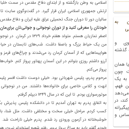
اسلامی به وطن بازگشته و از ابتدای دفاع مقدس در سمت خلبا
ارتش جمهوری اسلامی ایران قرار گیرد. در گفت‌وگوی سایت تاری
سالیان دور تا دوران جنگ تحمیلی عراق علیه ایران و دفاع مقدس
ن به
خودتان
را
معرفی
کنید
و از دوران نوجوانی و جوانی‌تان برای‌مان 
ی
اصغر نمازیان هستم. متولد هفتم خرداد
1329
در کرمان. در نوجوا
وی و
من یک حیاط بزرگ و باصفا داشت. شب‌های تابستان در حیاط،
ه گذشته
هواپیماهایی که از آسمان کرمان رد می‌شدند و چراغ‌های قرمز و 
آرزو داشتم روزی بتوانم در این آسمان پهناور پرواز کنم. خواب‌
ا همان
پرواز می‌کنم.
ت چون
مرحوم پدرم، پلیس شهربانی بود. خیلی دوست داشت افسر پلیس 
 به یک
ن فهم،
ابهت و کلاس خاصی برای خانواده‌ها داشتند. من در نوجوان
می‌دهد
موتورسواری بودم. تا این که در سال 1349 دیپلم گرفتم.
کند، در
به اتفاق پدرم به تهران آمدیم تا در دانشکده پلیس پذیرش بگ
گیرانه
کسب کردم. مراحل خیلی سخت و مختلفی داشت. مثل شنا، بارفیک
احساس و
خوشبختانه در آزمون ورودی رد شدم. پدرم خیلی ناراحت شد. به
خودم گفتم باید به سراغ پرواز بروم. رفتم شعبه استخدام نیروی هو