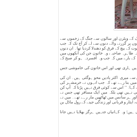
 کے ویٹرن اور سالوں سے جنگ کے زخموں سے
ں پر گزرنے والے دنوں سے لے کر آج تک کہ جب
 کے بیچ کے فرق کو دھندلا کردیا تھا۔ ان دنوں
جہ طاہرہ صاحبہ، وہ خاتون جن کی آنکھوں میں
 کے بارے میں کہ جب وہ افسردہ ہو کر صبح کے
ہیں ہاری تھی اور اس خاتون کی خاموشی جس
جن سے میری اکثر یادیں محو ہوگئی ہیں۔ ان کی
ے میں بتا رہے تھے کہ جب انہوں نے خرمشہر کی
کہا: ’’ اس سے کوئی فرق نہیں پڑتا کہ آپ کن
والی نہیں تھی بلکہ میں ایک مسافر تھی جس نے
ور ہر سانس میں ٹھاٹھیں مار رہے تھے۔ میں نے
یثار و قربانی اور زندگی جینے کے رول ماڈل بن
یں؛ وہ کہانیاں جنہیں ہرگز بھلایا نہیں جانا