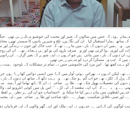
مہمان ہوئے کہ جس میں سالوں کے صبر اور محبت کی خوشبو مہک رہی تھی۔ جنگ
 ساتھ ہمارا استقبال کیا۔ ان کی نگاہیں، تلخ و شیریں یادوں کا سمندر تھیں، محاذو
ہیں۔ وہ ہمیں ان دنوں کے بارے میں بتا رہے تھے کہ جب خاک اور خون نے زندگی اور موت
رات کی لوری ہوا کرتی تھی اور وہ صرف بارود کی بو کو ہی پہچانتے تھے۔ ان کی زو
ن دنوں کے بارے میں بتاتی ہیں جو انہوں نے اپنے شوہر کے بغیر گزارے۔ ان راتوں
ارے میں کہ جب وہ مسکرا کر درد کو سہتی رہتی تھیں۔
کو بہت کچھ تھا۔ اس مرد کی خاموشی جس نے تمام تر مشکلات کے باوجود ہمت ن
۔
 تھے لیکن انہوں نے بھرائی ہوئی آواز میں کہا: میں ایسی دوائیں کھا رہا ہوں 
جود کے پزل کے ٹکڑے تھے جو اب گم ہو چکے تھے۔ وہ بہت دکھ کے ساتھ ان دنوں کے بار
دنوں کی تفصیلات بھول چکے تھے۔ طاہرہ صاحبہ نے ان کا ہاتھ تھاما اور آہستہ سے 
تی ہے وہ یہ ہے کہ آپ اپنے مقصد کے لیے لڑے۔‘‘ اس پل میں کوئی انٹرویو لینے 
جنہیں لفظوں میں بیان نہیں کیا جا سکتا، وہ احساسات جو ان کی ہر نظر، ہر لفظ ا
ے اور صبر، ناقابل شکست ہتھیار ہے۔ داؤد صاحب اور طاہرہ صاحبہ میرے لیے محبت، ا
لوگوں کی کہانی ہے جنہوں نے اپنے ملک اور اپنے گھر والوں کے لیے قربانیاں دی ہ