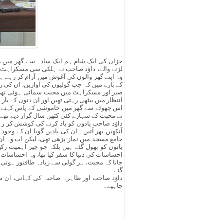
خزاں کی ایک شام ہم ایک سادہ سے گھر میں 
لڑنے والے، داؤد صاحب نے ہلکی سی مسکراہٹ کے
وہ اپنے گھر والوں کی آغوش میں آرام کر رہے 
کے بارے میں کہ جب گولیوں کی آوازیں، ان کی 
صبر اور مسکراہٹ میں محبت سمائی ہوئی تھی، ا
انتظار میں بیٹھی رہتی تھیں اور ان دنوں کے ب
اس چھوٹے سے گھر میں خاموشی کے پاس کہنے 
نے محبت کے سہارے کئی کٹھن سال گزار دیے تھے
داؤد صاحب یادوں کو یاد کرنے کی کوشش کر رہے
آنکھیں بھر آئیں۔ ان کی یادیں گویا ان کے و
جامع مسجد میں نماز پڑھی تھی، لیکن اب وہ ان 
باتوں کو بھول گئے ہیں بلکہ جو چیز اہمیت رکھ
احساسات کی دنیا کا سفر کیا تھا، وہ احساسات 
جانا کہ محبت، ہر گولی سے زیادہ طاقتور ہوتی ہ
گئے۔
داؤد صاحب اور طاہرہ صاحبہ کی کہانی، ان سب 
چاہیے۔