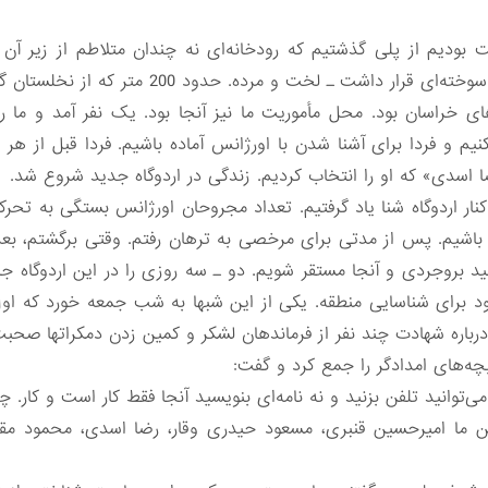
 لخت و مرده. حدود 200 متر که از نخلستان گذشتیم به اردوگاه رسیدیم.
کل از بچه‌های خراسان بود. محل مأموریت ما نیز آنجا بود. یک نفر آمد و 
یم و فردا برای آشنا شدن با اورژانس آماده باشیم. فردا قبل از هر 
ا اسدی» که او را انتخاب کردیم. زندگی در اردوگاه جدید شروع شد.
ه کنار اردوگاه شنا یاد گرفتیم. تعداد مجروحان اورژانس بستگی به تحرک
اشیم. پس از مدتی برای مرخصی به ترهان رفتم. وقتی برگشتم، بعد 
هید بروجردی و آنجا مستقر شویم. دو ـ سه روزی را در این اردوگاه ج
د برای شناسایی منطقه. یکی از این شبها به شب جمعه خورد که او
اره شهادت چند نفر از فرماندهان لشکر و کمین زدن دمکراتها صحبت
ه‌های امدادگر را جمع کرد و گفت:
می‌توانید تلفن بزنید و نه نامه‌ای بنویسید آنجا فقط کار است و کار. 
بین ما امیرحسین قنبری، مسعود حیدری وقار، رضا اسدی، محمود م