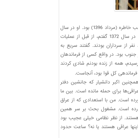
سردار اسدالله ناصح، جانشین فرماندهی عملیات مرصاد در سال 1367 مهمان دویست‌وهشتادودومین برنامه شب خاطره (مرداد 1396) بود. او در سال
1372 در برنامه دوازدهم شب خاطره نیز یکی از راویان خاطرات بوده است. سردار ناصح گفت: خاطره‌ای که در سال 1372 گفتم، از قبل از عملیات
نفر از سرداران بودند. گفتند سریع به
 جنوب بود. در واقع کسی از فرماندهان
را 48 ساعت نبودم و وقتی به کرمانشاه رسیدم، همه از زنده بودنم شادی کردند
فرماندهی کل قوا بود، آنجاست.
همچنین اکبر دانشیار که جانشین دفتر
اقی‌ها برای حمله مانده است. بین ما
ده است. من با استعدادی که از عراق
 آورده است. مشغول بحث بر سر همین
الا آمدن‌ هستند. از نظر نظامی خیلی عجیب بود
 اینها عراقی هستند یا نه؟ ساعت حدود