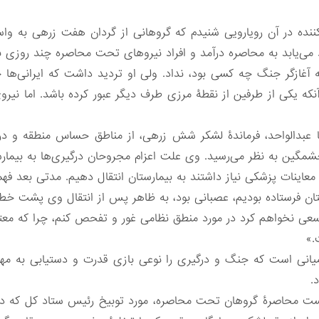
کننده در آن رویارویی شنیدم که گروهانی از گردان هفت زرهی به وا
 می‌یابد به محاصره درآمد و افراد نیروهای تحت محاصره چند روزی ب
ه آغازگر جنگ چه کسی بود، نداد. ولی او تردید داشت که ایرانی‌ها 
نکه یکی از طرفین از نقطۀ مرزی طرف دیگر عبور کرده باشد. اما نیر
عبدالواحد، فرماندۀ لشکر شش زرهی، از مناطق حساس منطقه و درما
ین به نظر می‌رسید. وی علت اعزام مجروحان درگیری‌ها به بیمارست
ه معاینات پزشکی نیاز داشتند به بیمارستان انتقال دهیم. مدتی بعد فهم
ارستان فرستاده بودیم، عصبانی بود، به ظاهر پس از انتقال وی پشت خ
ی نخواهم کرد در مورد منطق نظامی غور و تفحص کنم، چرا که معت
.»
ظامیانی است که جنگ و درگیری را نوعی بازی قدرت و دستیابی به مها
.
 محاصرۀ گروهان تحت محاصره، مورد توبیخ رئیس ستاد کل که در آن 