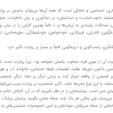
اری، احساسی و اخلاقی است که همه آن‌ها می‌تواند به‌نوعی بر روا
متضاد «خوب/مثبت» و «بد/منفی» در «یادآوری و بیان خاطرات» عمل م
داقت، پایبندی به ارزش‌ها و...) غالباً بهترین کارایی را در بیان ر
یی، لاف‌زنی، فریبکاری، خودخواهی، خودشیفتگی، حق‌به‌جانبی، تکبر
اری، راست‌گویی و دروغگویی کاملاً و بسیار بر روایت تأثیر دارد.
تِ آن از سوی افراد متفاوت یکسان نخواهد بود. زیرا روایت، تحت 
دانش، باورها، عقاید، تعصبات، طبقه اجتماعی، خانواده، آب و هوا
قسمتی از واقعه تمرکز کنند و برخی دیگر بر ابعاد دیگر. شخص
 متضاد با این نوع لحن‌ها باشد. تأثیر شخصیت بر روایت سبب می‌شود 
متن است. بیمارستانی را در نظر بگیریم که در آن، کارکنان خانم ما
نظر می‌رسند، ولی وقتی هر یک چند جمله سخن بگویند برایمان پزشک،
 مختلفی از جمله سن‌شان‌، سوادشان و حتی خصوصیات جنسیتی‌شان و... ر