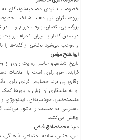
غلامرضا آذری خاکستر
خصوصیات فردی مصاحبه‌شوندگان به طور
پژوهشگران قرار دهند. شناخت خصوصیا
بزرگنمایی، کتمان، بلوف، دروغ و... هر
در صدق گفتار یا میزان انحراف روایت ب
و موجب می‌شود بخشی از گفته‌ها را با 
ابوالفتح مؤمن
تاریخ شفاهی، حاصل روایت راوی از وق
فرایند، خودِ راوی است با اطلاعات د
وقایع پی برد. خصایص فردی راوی تأثی
او به ماندگاری آن زبان و باورها کمک
منفعت‌طلبی، خودتبرئه‌ای، ایدئولوژی و ف
دسترسی به حقیقت را دشوار می‌کند. گا
چالش می‌کشد.
سید محمدصادق فیض
سن، جنس، سابقه اجتماعی، فرهنگی، سیا