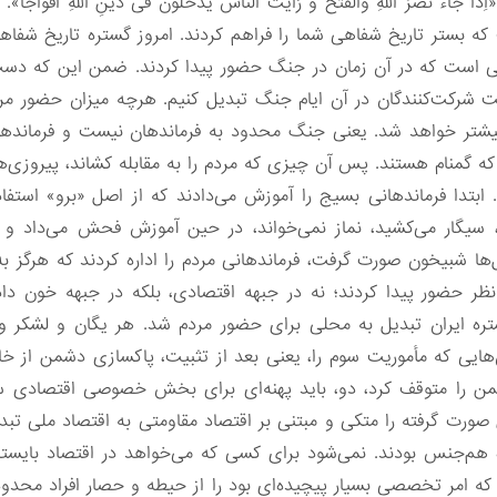
ذا جاءَ نَصرُ اللهِ وَالفَتح و رَاَیتَ الناسَ یَدخلونَ فی دینِ اللهِ اَف
 بستر تاریخ شفاهی شما را فراهم کردند. امروز گستره تاریخ شفاه
 است که در آن زمان در جنگ حضور پیدا کردند. ضمن این که دست‌
ت شرکت‌کنندگان در آن ایام جنگ تبدیل کنیم. هرچه میزان حضور مر
شتر خواهد شد. یعنی جنگ محدود به فرماندهان نیست و فرماندهان
که گمنام هستند. پس آن چیزی که مردم را به مقابله کشاند، پیروزی‌
ابتدا فرماندهانی بسیج را آموزش می‌دادند که از اصل «برو» استفا
، سیگار می‌کشید، نماز نمی‌خواند، در حین آموزش فحش می‌داد
ها شبیخون صورت گرفت، فرماندهانی مردم را اداره کردند که هرگز به م
نظر حضور پیدا کردند؛ نه در جبهه اقتصادی، بلکه در جبهه خون داد
ستره ایران تبدیل به محلی برای حضور مردم شد. هر یگان و لشکر و 
ن‌هایی که مأموریت سوم را، یعنی بعد از تثبیت، پاکسازی دشمن از خا
را متوقف کرد، دو، باید پهنه‌ای برای بخش خصوصی اقتصادی سالم
ورت گرفته را متکی و مبتنی بر اقتصاد مقاومتی به اقتصاد ملی تبد
ه هم‌جنس بودند. نمی‌شود برای کسی که می‌خواهد در اقتصاد بایس
 که امر تخصصی بسیار پیچیده‌ای بود را از حیطه و حصار افراد محدود