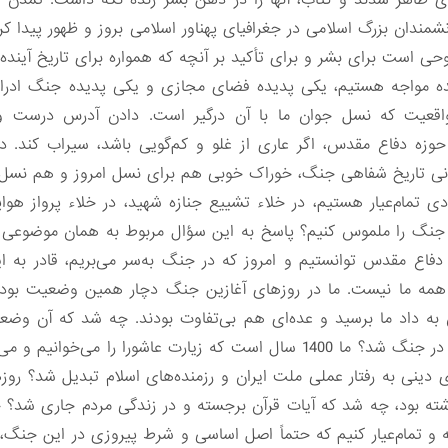
 ظاهر شدند و کتاب، آنها را در ذهن بشر زنده نگه داشت. تمدن 
ان بزرگ اسلامی در جغرافیای پهناور اسلامی بروز و ظهور پیدا کردن
ی است برای بشر و برای تأکید بر آنچه که همواره برای تاریخ‌ آینده
پدیده مواجه هستیم، یکی پدیده فضای مجازی و یکی پدیده جنگ ادراک
اقعیت که نسل جوان ما با آن درگیر است. دادن آدرس درست و 
وزه دفاع مقدس، اگر عاری از غلو و کم‌گویی باشد، سیراب کند. د
انی تاریخ شفاهی جنگ، خوراک خوبی هم برای نسل امروز و هم نسل
دی تمام‌عیار هستیم، در خلاء تشییع جنازه شهید، در خلاء پرواز ه
جنگ را ملموس کنیم؟ پاسخ به این سؤال مربوط به همان موضوع
اع مقدس توانستیم و امروز که در جنگ به‌سر می‌بریم، قادر به این
همه ما نیست. ما در روزهای آغازین جنگ دچار همین وضعیت بودیم؛
ه داد ما برسید و عده‌ای هم بی‌تفاوت بودند. چه شد که آن وضعی
داد؟ چه شد که ایثار محور حضور مردم در جنگ شد؟ ما 1400 سال است که زیارت ع
ز انقلاب نگذشته بود، چه شد که آیات قرآن برجسته و در زندگی مردم جاری ش
انه و تمام‌عیار کنیم که حتماً اصل اساسی و شرط پیروزی در این جن