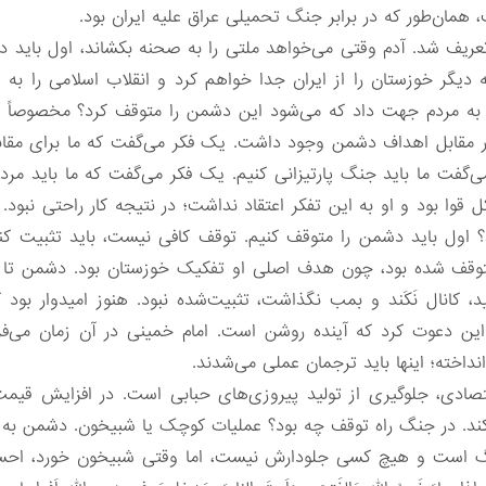
همان‌طور که در برابر جنگ تحمیلی عراق علیه ایران بود.
ریف شد. آدم وقتی می‌خواهد ملتی را به صحنه بکشاند، اول باید 
 دیگر خوزستان را از ایران جدا خواهم کرد و انقلاب اسلامی را ب
و به مردم جهت داد که می‌شود این دشمن را متوقف کرد؟ مخصوصاً
مقابل اهداف دشمن وجود داشت. یک فکر می‌گفت که ما برای مقابله 
 می‌گفت ما باید جنگ پارتیزانی کنیم. یک فکر می‌گفت که ما باید مرد
کل قوا بود و او به این تفکر اعتقاد نداشت؛ در نتیجه کار راحتی نب
؟ اول باید دشمن را متوقف کنیم. توقف کافی نیست، باید تثبیت ک
قف شده بود، چون هدف اصلی او تفکیک خوزستان بود. دشمن تا زما
د، کانال نَکَند و بمب نگذاشت، تثبیت‌شده نبود. هنوز امیدوار بود 
ه این دعوت کرد که آینده روشن است. امام خمینی در آن زمان می‌فر
نداخته؛ اینها باید ترجمان عملی می‌شدند.
دی، جلوگیری از تولید پیروزی‌های حبابی است. در افزایش قیمت ک
د کند. در جنگ راه توقف چه بود؟ عملیات کوچک یا شبیخون. دشمن ب
گ است و هیچ کسی جلودارش نیست، اما وقتی شبیخون خورد، احساس