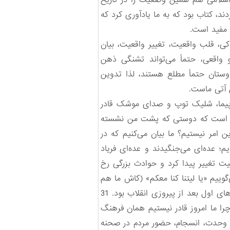
اسلامی هم همین وضعیت را در تاریخ
د، کتاب بود که به ما یادآوری کرد که
 مفید است.
ی، قلب واقعیت، تغییر واقعیت، بیان
واقعی، حتماً می‌تواند تشنگی ذهن
وستان حتماً مطلع هستند، لذا تدوین
 آتی ماست.
واپیما، شلیک توپ و صدای موشک قادر
ی است که دوستی که پشت من نشسته
 امر نیستیم؟ ما بیان می‌کنیم که در
 عده‌ای می‌جنگیدند و عده‌ای فریاد
ت تغییر پیدا کرد و حوادث بزرگی رخ
اشورا را می‌خوانیم و می‌گوییم «یا لیتنا کنا معکم» (کاش ما هم
با شما بودیم) ولی چه شد که آموزه‌های دینی به رفتار عملی ملت ایران و رزمنده‌های اسلام تبدیل شد؟ روزهای اول بعد از پیروزی انقلاب بود. 31
د؟ چرا ما امروز قادر نیستیم همان فرهنگ
گ، وحدت، انسجام، حضور مردم در صحنه