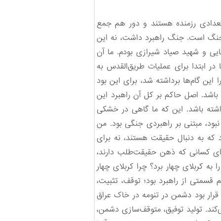
عدادی رزمنده هستند و دور هم جمع
 جنگ است. جنگ راهبرد داشت، نه این
یی و شهید صیاد شیرازی بودم. ما آن
در ابتدا برای عملیات طریق‌القدس به
این گام‌ها برداشته شد، برای این بود
اشد. اصل حاکم بر کل آن راهبرد این
داشته باشد. این که ما گاهی در خشکی
 نبود، مبتنی بر راهبردی جنگی بود. من
 که به دنبال حقیقت هستند، نه برای
رای کسانی که ذهن حقیقت‌طلب دارند،
 به کربلای چهار برد؟ چرا کربلای چهار
 قسمتی از راهبرد بود؛ توقف، تثبیت،
قب دشمن. این از زمان آزادسازی خرمشهر به دست نیامد، در عملیات هویزه در دی 1359 هم قرار بود دشمن در تنومه در خاک عراق
‌کند. تولید توفیق، متوقف‌سازی دشمن،