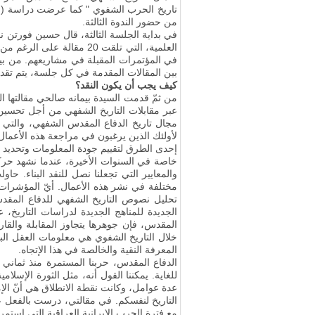
تاريخ الحرب الشفوي " كما عرضت دراسة (حالة، فيلق 77 خراسان)
من حضور الندوة الثالثة
.
العلمية، التي تلقت 20 مق
في المؤتمرات المقبلة في مشاريعهم. من بين 120 مقالاً وصلت إلي هذا المؤتمر، تم اختيار حوالي 15 مقالاً رئيسياً سيتم عرضها في ثلاث جلسات في ن
بين المقالات المقدمة في كل جلسة، يتم تقديم
كيف يجب أن يكون النقد؟
من ثمّ قدمت السيدة بيمانه صالحي مقالتها ال
عبر مقابلات التاريخ الشفهي من أجل تحسين 
مجال تاريخ الدفاع المقدس الشفهي، والتي أ
لأولئك الذين يرغبون في مراجعة هذه الأعمال 
إحدى الطرق لتقييم جودة المعلومات وتحديد 
خاصة في السنوات الأخيرة، عندما نشهد حرك
والمعايير التي تجعلنا نصل للنقد البناء. حاو
مختلفة في نشر هذه الأعمال. أيّ المؤشرات 
تحليل نصوص التاريخ الشفهي للدفاع المقد
الجديدة للمناهج الجديدة لدراسات التاريخ،
المقدس، فإن جوهرها يتجاوز المقابلة والقا
خلال التاريخ الشفوي هي معلومات العقل الب
المعرفة النقية والخالصة في هذا الإتجاه.
الدفاع المقدس، حربنا المستمرة منذ ثمان
للغاية. يمكننا القول أنه، مثل الثورة الإس
عدة عوامل، وكانت نقطة الانطلاق هي أنّ الإم
التاريخ لنفسكم. في مقالتي، درست بالفعل عم
مع فترة الحرب الإيرانية العراقية التي اس