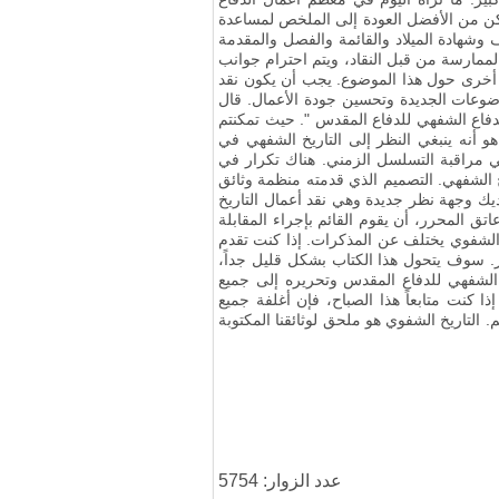
ن من الأفضل العودة إلى الملخص لمساعدة
اف وشهادة الميلاد والقائمة والفصل والمقدمة
الممارسة من قبل النقاد، ويتم احترام جوانب
 أخرى حول هذا الموضوع
.
يجب أن يكون نقد
وضوعات الجديدة وتحسين جودة الأعمال
.
قال
دفاع الشفهي للدفاع المقدس
"
. حيث تمكنتم
 أنه ينبغي النظر إلى التاريخ الشفهي في
مراقبة التسلسل الزمني
.
هناك تكرار في
خ الشفهي
.
التصميم الذي قدمته منظمة وثائق
يك وجهة نظر جديدة وهي نقد أعمال التاريخ
ق المحرر، أن يقوم القائم بإجراء المقابلة
الشفوي يختلف عن المذكرات. إذا كنت تقدم
ر. سوف يتحول هذا الكتاب بشكل قليل جداً،
 الشفهي للدفاع المقدس وتحريره إلى جميع
ذا كنت متابعاً هذا الصباح، فإن أغلفة جميع
م
.
التاريخ الشفوي هو ملحق لوثائقنا المكتوبة
عدد الزوار: 5754