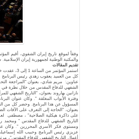
والمكتبة الوطنية لجمهورية إيران الإسلامية. ش
تقديم المقالات
استمر المؤت
كل من العميد يعقوب زهدي رئيس البرنامج و
عناوين: مريم شادي، بعنوان "المراجعة التحليل
الشفهي للدفاع المقدس من خلال نظرة في ال
نازانين بهاروند بعنوان، "التاريخ الشفهي لل
وفترة الأبواب المغلقة ". وكان عنوان البرن
المسؤول عن هذا البرنامج. وحضر كل من الس
بعنوان، "الحاجة إلى التعرف على الآفات الض
على ذاكرة هيكلية الصلاحية" ، مصطفى لعل ش
التاريخ الشفهي للدفاع المقدس " ومحمد ر
ومستوى فكر الأسري المحررين ". وكان عنوا
عزيزي رئيس البرنامج وحبيب الله إسماعيلي،
أعمال التاريخ الشفهي للدفاع المقدس"، مر