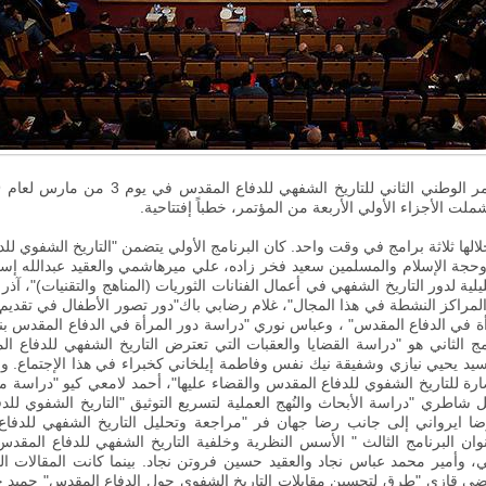
ملت الأجزاء الأولي الأربعة من المؤتمر، خطباً إفتتاحية.
مر من الساعة 1 إلى 3، عقدت خلالها ثلاثة برامج في وقت واحد. كان البرنامج الأولي يتضمن "التا
حجة الإسلام والمسلمين سعيد فخر زاده، علي ميرهاشمي والعقيد عبدالله إسم
ية لدور التاريخ الشفهي في أعمال الفنانات الثوريات (المناهج والتقنيات)"، آذر
مراكز النشطة في هذا المجال"، غلام رضابي باك"دور تصور الأطفال في تقديم 
مرأة في الدفاع المقدس" ، وعباس نوري "دراسة دور المرأة في الدفاع المقدس بناء
امج الثاني هو "دراسة القضايا والعقبات التي تعترض التاريخ الشفهي للدفاع ا
يد يحيي نيازي وشفيقة نيك نفس وفاطمة إيلخاني كخبراء في هذا الإجتماع. و
ارة للتاريخ الشفوي للدفاع المقدس والقضاء عليها"، أحمد لامعي كيو "دراسة 
اطري "دراسة الأبحاث والنُهج العملية لتسريع التوثيق
"
التاريخ الشفوي لل
ضا ايرواني إلى جانب رضا جهان فر "مراجعة وتحليل التاريخ الشفهي للد
ن البرنامج الثالث " الأسس النظرية وخلفية التاريخ الشفهي للدفاع المق
 وأمير محمد عباس نجاد والعقيد حسين فروتن نجاد. بينما كانت المقالات ال
تضى قازي "طرق لتحسين مقابلات التاريخ الشفوي حول الدفاع المقدس" حميد جي