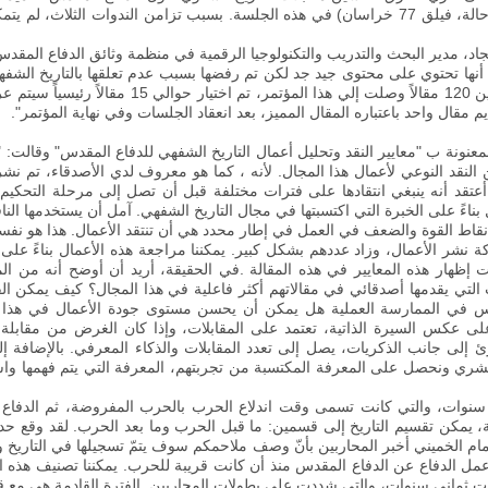
 في هذه الجلسة
.
بسبب تزامن الندوات الثلاث، لم يتمك
الة على الرغم من أنها تحتوي على محتوى جيد جد لكن تم رفضها بسبب عدم تعلقها بالتاريخ ا
فس الوقت
 مقال واحد باعتباره المقال المميز، بعد انعقاد الجلسات وفي نهاية المؤتمر".
معنونة ب "معايير النقد وتحليل أعمال التاريخ الشفهي للدفاع المقدس" وقالت: 
النقد النوعي لأعمال هذا المجال
.
لأنه ، كما هو معروف لدي الأصدقاء، تم ن
عتقد أنه ينبغي انتقادها على فترات مختلفة قبل أن تصل إلى مرحلة التحكيم
بناءً على الخبرة التي اكتسبتها في مجال التاريخ الشفهي
.
آمل أن يستخدمها النا
نقاط القوة والضعف في العمل في إطار محدد هي أن تنتقد الأعمال. هذا هو نفس
ة نشر الأعمال، وزاد عددهم بشكل كبير
.
يمكننا مراجعة هذه الأعمال بناءً على
لت إظهار هذه المعايير في هذه المقالة
.
في الحقيقة، أريد أن أوضح أنه من الم
التي يقدمها أصدقائي في مقالاتهم أكثر فاعلية في هذا المجال؟ كيف يمكن الف
س في الممارسة العملية هل يمكن أن يحسن مستوى جودة الأعمال في هذا ال
 على عكس السيرة الذاتية، تعتمد على المقابلات، وإذا كان الغرض من مقابلة
رئ إلى جانب الذكريات، يصل إلى تعدد المقابلات والذكاء المعرفي
.
بالإضافة إل
شري ونحصل على المعرفة المكتسبة من تجربتهم، المعرفة التي يتم فهمها واست
ي سنوات، والتي كانت تسمى وقت اندلاع الحرب بالحرب المفروضة، ثم الد
لامية، يمكن تقسيم التاريخ إلى قسمين: ما قبل الحرب وما بعد الحرب. لقد وق
ام الخميني أخبر المحاربين بأنّ وصف ملاحمكم سوف يتمّ تسجيلها في التاريخ و
ل الدفاع عن الدفاع المقدس منذ أن كانت قريبة للحرب. يمكننا تصنيف هذه الف
تمرت ثماني سنوات، والتي شددت على بطولات المحاربين
.
الفترة القادمة هي مع 