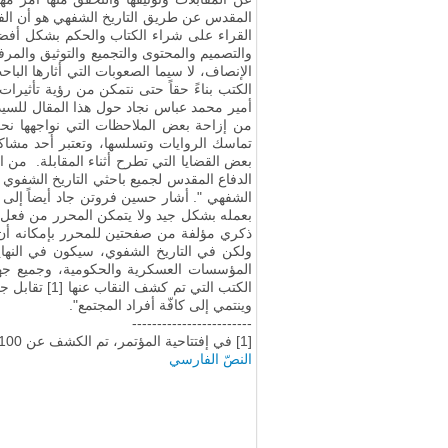
المقدس عن طريق التاريخ الشفهي هو أن ال
القراء على شراء الكتاب والحكم بشكل أف
والتصميم والمحتوى والتجميع والتوثيق والمر
الإنصاف، لا سيما الصعوبات التي أثارها البا
الكتب بناءً حقاً حتى نتمكن من رؤية تأثير
أمير محمد عباس نجاد حول هذا المقال للسيد
من إزاحة بعض الملاحظات التي نواجهها نحن
تماسك الروايات وتسلسها، وتعتبر أحد مشاك
بعض القضايا التي تطرح أثناء المقابلة. من ا
الدفاع المقدس لجميع باحثي التاريخ الشفوي ه
الشفهي ". أشار حسين فروتن جاد أيضاً إلى م
بعمله بشكل جيد ولا يتمكن المحرر من فعل 
ذكري مؤلفة من صفحتين للمحرر بإمكانه أن ي
ولكن في التاريخ الشفوي، سيكون في النهاي
المؤسسات العسكرية والحكومية، وجميع جهو
الكتب التي تم كشف النقاب عنها [1] تقابل جميعها بتنسيق معين
وينتمي إلى كافّة أفراد المجتمع".
------------------------
[1] في إفتتاحية المؤتمر، تم الكشف عن 100 عنوان للتاريخ الشفهي للدفاع المقدس
النصّ الفارسي