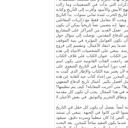
ذكرات التي بدأت في التسعينيات وما زالت
نهج الأبيض والأسود وأقرب إلى التأريخ وكتابة
ة لتاريخ الحرب لمدة ثماني سنوات
.
بدأ التاريخ
ويجب ألا نتعامل فقط مع ذكريات المقاتلين
 منها
.
إنه يتضمن نصاً تاريخياً يمكن أن يكون
سر
.
تعمل العديد من المراكز على المشاريع
شفهي للدفاع المقدس، توصلت إلى سؤال حول
 تكون العوامل المؤثرة في بنية الموقف
دما يتم انتقاد الأعمال، وتنقسم إلى فروع
رسة
.
ينبغي على الشخصيات الانتباه إلى هذه
من الكتاب. عنوان الكتاب على غلاف الكتاب
قد راجعت الفئات القانونية حتى يكون اسم
لعب دورا أساسيا في التاريخ الشفوي على
لأن يعتبر بنية الكتاب والإطار الذي كُتبت به
مكن المحرر من إعداد كتاب جيد للغاية عن هذه
عمل أفضل بكثير. أعمال تاريخ الدفاع الشفهي
رها؟ متى أجريت المقابلة؟ كيف يتم تنظيمها؟
فة في هذا المجال. يجب أن تكون كل مقدمة
ونطاق التحرير والتوثيق
.
في بعض الأحيان لا
 أيضاً
.
يفضل أن يكون كل حقل في التاريخ
ا الذين كانوا في الجبهة. ينبغي أن تستند
.
النص إذا كان منظماً وسرده دقيق، سيقود
ندما يكون التنفيذ متاحاً للمحرر
.
يعد البحث
بير
.
ما نراه اليوم في معظم أعمال الدفاع