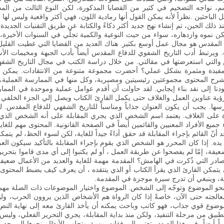
م، نواجه التضخيم في كثير من القضايا المذكورة، لكن النوع الثالث من الم
 الباحثين
.
نظراً لأنه يمكن القول أنها رمادية اللون، فهي أكثر واقعية وليس لها 
نذ ذلك الحين، تم إنشاء نهج جديد أكثر ذكاءً والكتابة عن طريق التقنيات الجديد
كن نموه وازدهاره، سواء من حيث النوعية والكمية تجلّي في السنوات الأخيرة، 
ع المقدس هو مجال عمل أوسع بكثير
.
هناك العديد من القضايا التي غطيت القليل
.
ويرتبط أدب التاريخ الشفوي للدفاع المقدس أيضاً بأدب الجبهة ومخيمات الأ
ص والتي استعرضتها في مقالتي. من خلال دراسة الكتب في مجال التاريخ ال
مفيدة ومثمرة بشكل عملي؟ أحضرت مجموعة متنوعة من الانتقادات
.
يمكن أن
رح المحتوى مجموعتين رئيسيتين ومصيرية، وكل منها في الممارسة العملية، عن
نا إلى نقد بناء إيجابي
.
لقد حاولت أن أقدم عوامل عملية وموحدة في المما
ية عناوين العمل والغلاف حتى يكمل القارئ الكتاب ويصل إلي الجزء الخلفي 
ا. يجب أن يكون العنوان جذاباً ومناسباً للتاريخ الشفهي للدفاع المقدس. ل
 على الغلاف. يعتمد اسم الشخص الذي يجري المقابلة على أنه الشخص الذي 
ميع الأفراد المعنيين والقائمين أيضاً في الصفحة القانونية. المحتوى مهم للغاية 
أنّ القائم بإجراء المقابلة قد حقق أداءً جيداً للغاية، لكن لسوء الحظ، لم يت
 يده. إذا كان المحرر هو الشخص الذي يقوم بإجراء المقابلة بالتأكيد سيكون ال
يفة، إمّا لم يفصحوا عن طريقة العمل ، أو لم يكتبوا إلى أي مدى قاموا بتحري
صادر التي ذُكرت في الهامش؟ المقدمة مهمة للغاية والعديد من الأعمال ضعي
 يتمكن القارئ الذي يقرأ الكتاب أو الذي ينتقده ، أن يعرف كيف يضبط المحتوى 
لة، وينبغي أن تدرج سيرة موجزة في المقدمة
.
 نحو الموضوع وتوجّه إلى الشخص
.
الموضوع واختيار الموضوعات ذات الصلة مهمة
الجته حتى الآن، خاصةً إذا كان الرواة هم الأشخاص الذين يروون الحرب، وليسو
موضوع قوي جذاب، فهو كاتب وباحث يمكنه أن يأخذ القارئ معه إلى نهاية النص
لتطبيق من مرحلة التنفيذ، ولكن منذ بداية المقابلة، يجري التحرير الفعلي، وليس ع
ماً أيضاً. في هذا الصدد، تعتبر المرفقات مهمة وتجلب الأنظار نحوها إلى حد ك