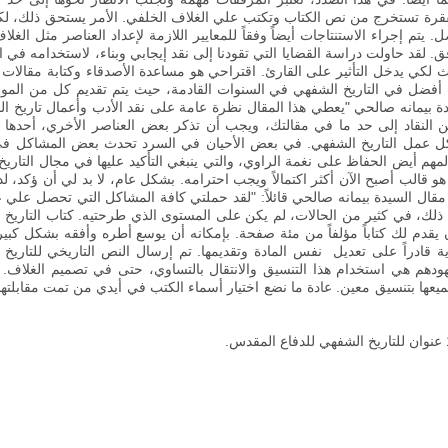
فقرة تستخرج من نص الكتاب وتكتب علي الغلاف الخلفي
.
الأمر يستحق ذلك، لك
ضل
.
يتم إجراء الاستنتاجات أيضاً وفقاً للمعايير اللازمة لإعداد العناصر مثل الغل
فق
.
لقد حاولت دراسة القضايا التي تقودنا إلى نقد إيجابي وبناء، لاستخدامه في 
حث لكي يدخل التأثير على القارئ
.
اقتراحي هو مساعدة الأصدقاء وكتابة مقالات
ات أفضل في التاريخ الشفهي في السنوات القادمة، حيث يتم تقديم كل من الم
ة بيمانه صالحي "يعطي هذا المقال نظرة عامة على نقد الأدب وأعمال تاريخ ال
 النقاد إلى حد ما في مقالتك، ويجب أن تذكر بعض العناصر الأخري، أحدها هو
ل عمل التاريخ الشفهي
.
في بعض الأحيان في السرد تحدث بعض المشاكل في 
لمهم أيض الحفاظ على نغمة الراوي، والتي ينبغي التأكيد عليها في مجال التاري
و قالب أصبح الآن أكثر اكتمالاً ويجب احترامه
.
بشكل عام، لا بد لي أن ؤكد، لد
قال السيدة بيمانه صالحي قائلاً: "لقد حملتي كافة المشاكل التي تحصل علي عات
ذلك، في كثير من الحالات، لم يكن على المستوى الذي طرحتيه. كتاب التاريخ 
قدم لك كتاباً مؤلفاً من مئة صفحة. بإمكانه أن يوسع أطره وأفقه بشكل كبي
ة قادراً على تعديل نفس المادة وتقديمها
.
تم إرسال النص التاريخي للتاريخ
دهم هي استخدام هذا التنسيق والانتقال بالتساوي، حتى في تصميم الغلاف
.
إ
.
عادة ما نضع اختيار أسماء الكتب في أيدي من تمت مقابلته
.