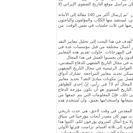
ن مراسل موقع التاريخ الشفوي الإيراني إلا
في بداية الجلسة الثالثة، قال حسين فورتن نجاد، مدير البحث والتدريب والتكنولوجيا الرقمية في منظمة وثائق الدفاع المقدس: "تم إرسال أكثر من 140 مقالة إلى الأمانة
لشفهي، ليستفيد منها الكتّاب والمؤلفون والباحثون
.
من
"أهدف في هذا البحث إلى تحليل معايير النقد
شر أعمال مختلفة من قبل مؤسسات عدة في
 في المهرجانات
.
حاولت تقديم هذه المعايير
قدون وأن يحسنوا العمل في هذا المجال
.
ه في مجال التاريخ الشفهي للدفاع المقدس،
 العوامل الرئيسية في مجال التاريخ الشفهي
مكن تحديد معايير المراجعة
.
تشارك أذواق
صل بين مكونات مبادئ النقد؟ تحديد معايير
مجال أم لا؟ في رأيي، إنّ إحدى الظواهر
 التاريخ الشفوي هو أن تكون مؤرخة الدفاع
ى ذلك، فإنّ المعلومات التي يتم جمعها من
يعابها واستخدامها بعمق، وأن تُستخدم هذه
فاع المقدس في وقت لاحق، هي حدث تاريخي
ع حدث مهم كان مصدر أبحاث مؤرخينا في سياق
لا تدع أمثال كسروي يؤرخون لكم، اكتبوا هذا
ترة إلى ثلاثة أقسام
.
تزامنت فترتها الأولى
قرب نهاية الحرب وحتى منتصف التسعينيات ،