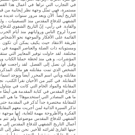
في التجارب التي نراها في أعمال هذا القس
مستمرة، فهي تمثّل وجهة نظر إيجابية من قبل
التاريخ أيضاً. الآن وبعد مرور سنوات عديدة م
الشفهي للدفاع المقدس منذ التسعينيات ، ول
والقادة
.
في رأيي، إنّ التاريخ الشفوي للدفا
سرداً لروح الناس ورواياتهم منذ أيام الحرب
القائمة على الأفكار والموجهة نحو الأشخا
طريقة الانتقاد حيث يكيف يمكن أن تكون 
ومستوياته ذات الصلة والعناصر المهمة في ش
مختلفة
.
لقد حاولت توفير المعايير التي ستقود
المؤشرات، و هي منذ لحظة حملنا الكتاب ورؤ
وقبل أن نصل إلى الفصل. لقد راجعت فهارسه
الشخص الذي تمت مقابلته هو مالك المذكرة
مقابلته ويأتي اسم المحرر أيضاً ويوجد اسماء ج
المقابلة
.
في كثير من الأحيان نقرأ الكتب، نجد 
المقابلة والمواد الخام التي كانت في متناول
للدفاع المقدس في كتابة المقدمة هي أيضًا ضع
ما هي المصادر التي استخدموها؟ ما هي الم
للمقابلة مختصرة جداً تُذكر في المقدمة حتى
تذكر السيرة الذاتية لمن أجريت معهم المقاب
الفكرة والأطروحة مهمة للغاية، إنها موجهة
الشفهي للدفاع المقدس موضوعياً ولم تتم مع
أعمال التاريخ الشفهي للدفاع المقدس إلى 
حينها القارئ لقرائته للأخير. نحن ننظر إلى ا
عن المقابلات وتوثيقها والتحقق منها أمرً مه