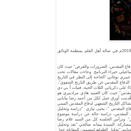
وفقاً لموقع تاريخ إيران الشفوي، أقيم المؤتمر الوطني الثاني للتاريخ الشفهي للدفاع المقدس في يوم 3 من مارس لعام 2019م في صالة أهل القلم بمنظمة الوثائق
ريخ الشفوي للدفاع المقدس، الضرورات والفرص" حيث كان
اعيلي خبراء البرنامج. وجاءت مقالات تحت
 خيبري نوغاني "الحاجة إلى النظر في التاريخ
الدفاع المقدس عن طريق التاريخ الشفوي"،
ً على ذكرياتي الثلاث الحية، فتيات أ بي دي
لمقدس
"
حيث كان العميد هادي مرادبيري هو
قُدمت أورق عمل لكل من أحمد رضا بياباني
مشاكل التاريخ الشفهي لدفاع المقدس المبني
دفاع المقدس "، يحيى نيازي "دراسة وتحليل
فاع المقدس، دراسة حالة عن دراسة موضوع
دس". وترأس الجلسة كل من السيد غلام رضا
مشاركة: السيدة بيمانه صالحي "نقد وتحليل
انبور"تحليل الظواهرلمضمون المقابلة حول