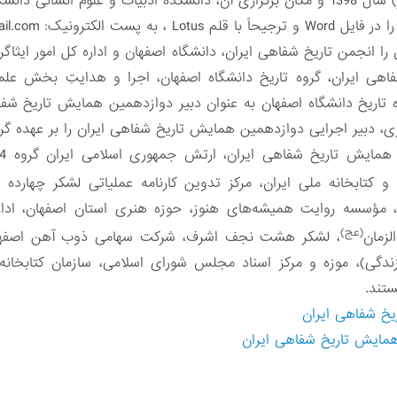
زمان برگزاری همایش، فصل سوم (پاییز) سال 1398 و ‌مکان برگزاری آن، دانشکده ادبیات و 
ا در فایل
Word
و ترجیحاً با قلم ‌
Lotus
‌ ، به پست الکترونیک: ‌
ail.com
انجمن تاریخ شفاهی ایران، دانشگاه اصفهان و اداره کل امور ایثاگران و
ی ایران، گروه تاریخ دانشگاه اصفهان، اجرا و هدایتِ بخش علمی
 تاریخ دانشگاه اصفهان به عنوان دبیر دوازدهمین همایش تاریخ شف
ری، دبیر اجرایی دوازدهمین همایش تاریخ شفاهی ایران را بر عهده گرفت
د و کتابخانه ملی ایران، مرکز تدوین کارنامه عملیاتی لشکر چهارده
 مؤسسه روایت همیشه‌های هنوز، حوزه هنری استان ‌اصفهان، ادا
(عج)
زمان
، لشکر هشت نجف اشرف، شرکت سهامی ذوب آهن اصفهان، ش
دگی)، موزه و مرکز اسناد مجلس شورای ‌اسلامی، سازمان کتابخانه‌
تند‌.
یخ شفاهی ایران
همایش تاریخ شفاهی ایران