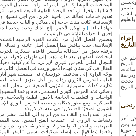
 وتحسين
المحافظات المشاركة في المعركة، واجه استقبال الجرحى
 يقتصر
لإنشائها مؤخراً، لم تجد الوحدة الطبية التابعة للحرس الثو
البشر،
تقديم خدمات فعاّلة. من ناحية أخرى، من أجل تنسيق و 
والعلوم
الإسعافية، كانت هناك حاجة إلى هياكل و آليات جديدة 
جهاد البناء
[1]
و الهلال الأحمر.. إلخ. لذلك وجدت وحدة الد
إحدى الوحدات الثابتة في كل عملية.
راء
يتضمن الفصل الأول من الكتاب الفترة الزمنية المُمتدة
تاريخ
الإسلامية، حيث يناقش هذا الفصل أصل عائلته و نضاله الس
برفقة بعض من أصدقائه بتأسيس قاعدة عسكرية للحرس ا
لمحافظة أصفهان. بعد ذلك، ذهب إلى طهران لإجراء تدري
علم عن
المجال الطبي للحرس الثوري الإيراني. أما عن كيفية دخول
لتاريخ
القتال في كردستان فهذه الأمور وردت في الفصل الثاني من
ساعات
ودراسة
العامة للحرس الثوري وذلك من أجل تعزيز الصحة العسك
، نجحت
تكليفه كذلك بمسؤولية الشؤون الصحية في محاور العمل
التاريخ
رضائي قائد الحرس الثوري الإسلامي، قام برفقة المسؤول
الواجبات و التعليمات الخاصة بالأمور الطبية والعلاجية، وق
العسكرية. ومع تطور هيكلية و تنظيم الحرس الثوري الإسلام
تضى
الشؤون الصحيّة العسكرية في معسكر كربلاء.
تدور الحوارات و اللقاءات من الرابع إلى الثالث عشر من
ي، أحد
ونشاطات الراوي في عمليات الفتح المبين، بيت الم
ب وفن
ـ حوزة
رقعتها (نطاقها)، تم إنشاء تشكيلات تسمى "المقر المركز
مج رقم