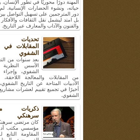
المهنة دورًا محوريًا في تطور الإنسان،
حياته، ونشوء الحضارات الإنسانية. لم
دور المترجمين على تسهيل التواصل بين 
بل امتد ليشمل نقل الثقافات والأفكار 
والفنون والآداب والمعارف عبر التاريخ.
تحديات إج
المقابلات في ال
الشفوي
بعد سنوات من الت
الأسس النظرية ل
الشفوي، وإجراء 
من المقابلات والمعالجة اللاحقة، 
الأدبيات المتاحة عن التاريخ الشفوي
أخيرًا في تجميع تقييم لعشرات مشاريع 
الشفوي.
ذكريات مر
سرهنكي
كان مرتضى سرهنك
مؤسسي مكتب أد
المقاومة التابع ل
الفن، ضيف البرنا