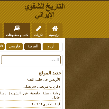
الرئيسية
ذكريات
كتب و مطبوعات
م
sh
اُردو
العربية
فارسي
من نحن
للتواصل
جديد الموقع
الأربعین فی قلب الحیّ
ذکریات مرتضى سرهنکی
روایة زمیلة جامعیة عن الشهیدة زهرا
عادل
لیلة الذکرى 373 - 3