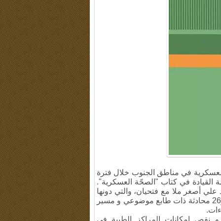
 العسكرية في مناطق الجنوب خلال فترة
ة القيادة في كتاب "الصحّة العسكرية".
 أجراها العقيد علي أصغر ملا مع فتحيان، والتي دونها
(حرّرها) السيد عباس حيدري مقدم آراني ضمن 13 فصلاً و26 محادثة ذات طابع موضوعي و مسير
ءات.
 و نقص إمكانات المراكز الطبية في