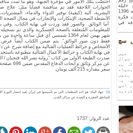
اختصّت بتلك الأمور في مؤخرة الجبهة، وهو ما تمت مناقش
ج «ليلة
الحوارات اللاحقة فقد تم مناقشة قضايا مثل: علاج ضحايا 
الذكريات»، الذي أُقيم في شهر آذر سنة 1396
البشرية، آلية (كيفية) توفير الدواء والدماء، المشتريات،
ت فكرة
الأنشطة الصحية، الإبتكارات والإنجازات في مجال الصحة ا
اقه في
أما الوثائق والصور فقد وردت في نهاية الكتاب. وفي ب
يں سچ
فقط دون صور الوثائق". يتم ضمن الكتاب أيضاً عرض 
الأشخاص و خرائط العمليات القتالية مع إضافة شرح عن ذ
في نهاية الكتاب و خرائط الأعمال القتالية مطبوعة باستخدام
ميں
سوال
كہ ہم
سعر مقداره 215 ألف تومان.
نياد
 ہميں
۔ يہ
ر اسي
ترديد
[1]
جهاد البناء: هو أحد المنظمات التي تم تأسيسها في إيران بُعيد انتصار الثورة ال
للمناطق الفقيرة و البعيدة عن مراكز المُدن.
عدد الزوار: 1737