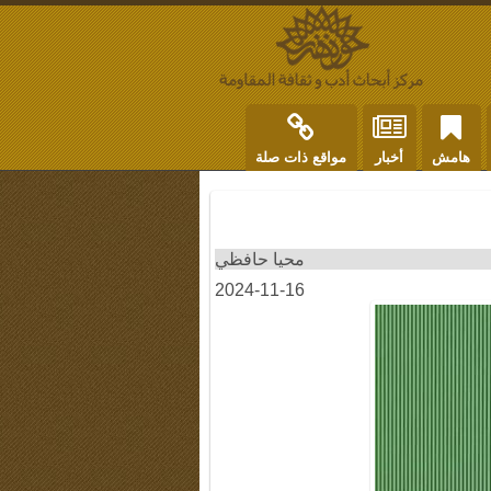
هامش
أخبار
مواقع ذات صلة
محيا حافظي
2024-11-16