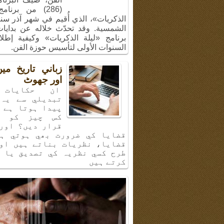
(286) من برنام
الشمسية. وقد تحدّث خلاله عن بدايا
برنامج «ليلة الذكريات» وكيفية إطل
السنوات الأولى لتأسيس حوزة الفن.
زباني تاريخ م
اور جھوٹ
ان حكايات 
تبديلي سے يہ 
پيدا ہوتا ہے 
كس چيز كو ب
قرار ديں؟ اور
قضايا كي ضرورت بھي ہوتي ہي
قضايا، نظريات بناتے ہيں او
طرح كسي نظريہ كي تصديق يا 
كرتے ہيں