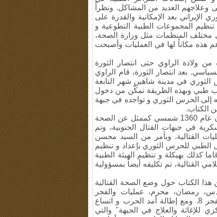
 وعلاجهم العديد من المشاكل. ونظراً
ري الإيراني بعد الإمكانية والقدرة على
تنظيم المجموعات الطبية التطوعية و
في مختلف المنظمات مثل وزارة الصحة،
عم هذه مكاناً لها في العمليات وأصبحت
 من ولادة الراوي حتى انتصار الثورة
ياسي. بعد انتصار الثورة، قام الراوي
لثوري في مدينة شاهين شهر التابعة
ب طبي وبهذه الطريقة تمكّن من دخول
ه إلى الحرس الثوري و تواجده في جبهة
 الكتاب.
توجّه الراوي إلى محافظة خوزستان في منتصف شهر آبان عام 1360 شمسي كممثل عن الصحة
رية في جبهات القتال الجنوبية، وتم
يات القتالية. وبأمر من السيد محسن
 الطبي للحرس الثوري بإعداد و تنظيم
اما كذلك بهيكلة و تنظيم الهيئة الطبية
ي القتالية، تم تكليفه أيضاً بمسؤولية
 هذا الكتاب حول وضع الصحة القتالية
قدس، رمضان، محرم، عمليات والفجر
التمهيدية، والفجر 1، والفجر 2، والفجر 4، خيبر، بدر، والفجر 8. ومع إطالة أمد الحرب و اتساع
ي للإغاثة والعلاج في الجبهة" والتي