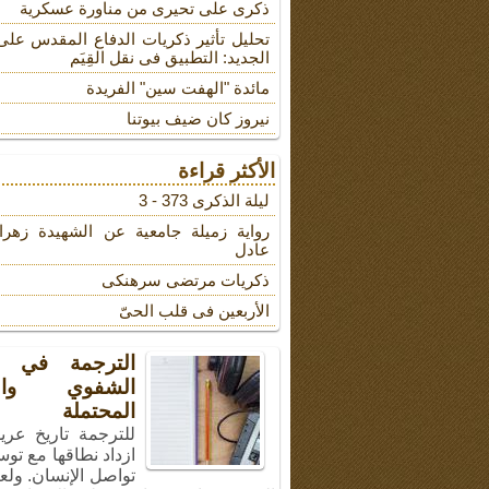
ذکری علی تحیری من مناورة عسکریة
تحلیل تأثیر ذکریات الدفاع المقدس على
الجدید: التطبیق فی نقل القِیَم
مائدة "الهفت سین" الفریدة
نیروز کان ضیف بیوتنا
الأكثر قراءة
لیلة الذکرى 373 - 3
روایة زمیلة جامعیة عن الشهیدة زهرا
عادل
ذکریات مرتضى سرهنکی
الأربعین فی قلب الحیّ
الترجمة في ال
الشفوي والأ
المحتملة
للترجمة تاريخ عري
ازداد نطاقها مع توس
تواصل الإنسان. ولع