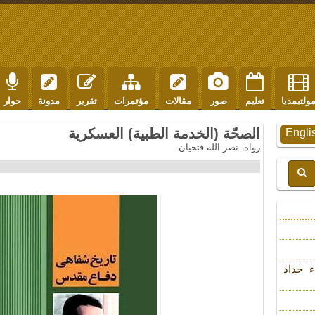
ولتيمديا
تعليم
صور
مقالات
مؤتمرات
تقرير
مدونة
حوار
الصحّة (الخدمة الطبية) العسكرية
Engli
رواه: نصر الله فتحيان
ء حداد