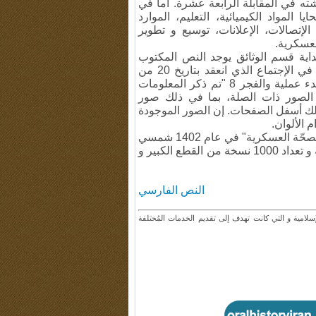
ته في المقابلة الرابعة عشرة. أما في
المواد الكيميائية، التعليم، الموارد
 الإتصالات، الإعلانات، توسيع و تطوير
لعسكرية.
داية قسم الوثائق يوجد النص المكتوب
للمعلومات المُتعلقة بالصحة العسكرية والذي تم تسجيله في الإجتماع الذي انعقد بتاريخ 20 من
شهر بهمن لعام 1364 شمسي أي قبل ساعة واحدة من بدء عملية والفجر 8 "تم ذكر المعلومات
الصور ذات الصلة، بما في ذلك صور
لك أسفل الصفحات. إن الصور الموجودة
 الألوان.
صدرت الطبعة الأولى من كتاب "رواية نصر الله فتحيان / الصحّة العسكرية" في عام 1402 شمسي
عن مركز وثائق و أبحاث الدفاع المقدس ضمن 696 صفحة و تعداد 1000 نسخة من القطع الكبير و
النص الفارسي
إسلامية و التي كانت تهدف إلى تقديم الخدمات المُختلفة