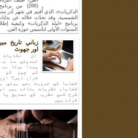
(286) من برنام
الشمسية. وقد تحدّث خلاله عن بدايا
برنامج «ليلة الذكريات» وكيفية إطل
السنوات الأولى لتأسيس حوزة الفن.
زباني تاريخ م
اور جھوٹ
ان حكايات 
تبديلي سے يہ 
پيدا ہوتا ہے 
كس چيز كو ب
قرار ديں؟ اور
قضايا كي ضرورت بھي ہوتي ہي
قضايا، نظريات بناتے ہيں او
طرح كسي نظريہ كي تصديق يا 
كرتے ہيں