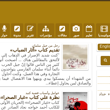
ولتيمديا
تعليم
صور
مقالات
مؤتمرات
تقرير
مدونة
حوار
رجل من جیل سلمان
Engli
تقديم كتاب «آثار الضباب»
"كنت شديد الإصرار في الذهاب إلى
لألتحق بالمقاتلين هناك ... أصبحت أت
كثير من الناس قالوا إنّ جيل الحرب 
دائماً أبناء سلمان الفارسي يتواجدون
التجارة وفي هذا العمل، وكنت أحاول
والصادق لمن يحاول إعطاء...
عوامل وأسباب قضیة کنبد
ء حداد
نظرة علي كتاب «غبار الصحراء»
للكاتب أحمد خواجه نجاد الصادر عن 