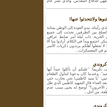
فهي للدفاع المقدس، والذي نشر عام
ها ولاتتحدثوا عنها!
 رأيناه، تبدو العودة إلى الوطن بمثابة
الصلح بين الطرفين. تحدثت إلى جميع
ي الحرية. ذات ليلة أمر ضابط عراقي
 اجتمع وبدأ في الكلام. أرادوا منا ألا
لا تجعلوا أهلكم يرددون ذكريات الأسر
لكم في المعسكرات...
كروندي
ريماً: "عليكم أن تأكلوا جيداً أيها
د". وعندما كان يدعونا لتناول الطعام
ال يحيي: "يا سيد كاظمي! نحن نحارب حتي
ا". بعد الغداء قال الشهيد كاظمي الذي ظل
ون الآخرون؟" أوضح له يحيى سبب عدم
قة. من أجل...
كروندي