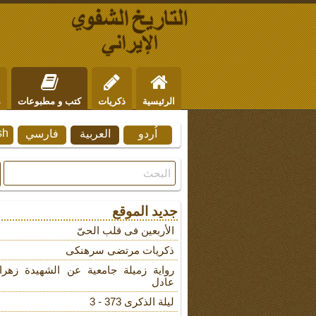
الرئيسية
ذكريات
كتب و مطبوعات
م
sh
اُردو
العربية
فارسي
من نحن
للتواصل
جديد الموقع
الأربعین فی قلب الحیّ
ذکریات مرتضى سرهنکی
روایة زمیلة جامعیة عن الشهیدة زهرا
عادل
لیلة الذکرى 373 - 3