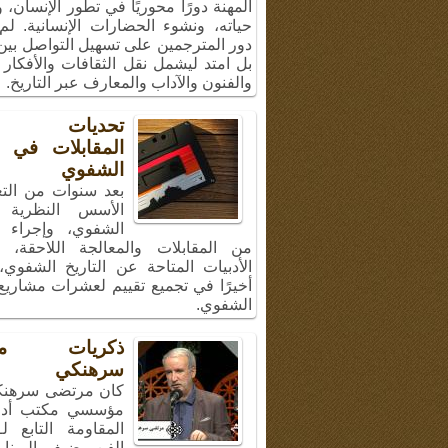
المهنة دورًا محوريًا في تطور الإنسان،
حياته، ونشوء الحضارات الإنسانية. لم
دور المترجمين على تسهيل التواصل بين 
بل امتد ليشمل نقل الثقافات والأفكار 
والفنون والآداب والمعارف عبر التاريخ.
تحديات إج
المقابلات في ال
الشفوي
بعد سنوات من الت
الأسس النظرية ل
الشفوي، وإجراء 
من المقابلات والمعالجة اللاحقة، 
الأدبيات المتاحة عن التاريخ الشفوي
أخيرًا في تجميع تقييم لعشرات مشاريع 
الشفوي.
ذكريات مر
سرهنكي
كان مرتضى سرهنك
مؤسسي مكتب أد
المقاومة التابع ل
الفن، ضيف البرنا