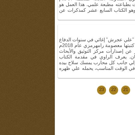
ت بطباعته مطبعة علمي. هذا العمل هو
ب وهو الكتاب السابع عشر كمذكرات عن
ت "علي عجرش" إغاثي في سنوات الدفاع
المقدس في منطقة خوزستان، والتي كتبتها معصومة رامهرمزي عام 2018م
37 صفحة، صدر عن إصدارات مركز التوثيق والأبحاث
 بسعر 30 ألف تومان. يعرف الراوي في مقدمة الكتاب
 "إلي جانب كل محارب يمسك سلاح بيده
ح في الوقت المناسب، يحمله علي ظهره
23
22
21