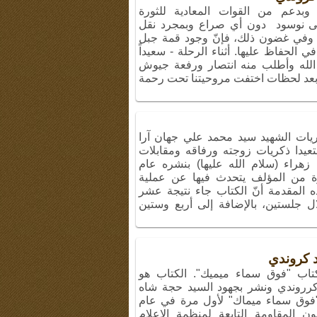
، وبدعم من القوات المعادية للثورة
 على نوسود دون أي صراع وبمجرد نقل
 وفي غضون ذلك، فإنّ وجود قمة جبل
الحفاظ عليها. أثناء الرحلة - سعيداً
عو الله وأطلب منه انتصار ورفعة جيوش
 وبعد لحظات اختفت مروحيتنا تحت رحمة
يات الشهيد سيد محمد علي جهان آرا
عيدا ذكريات زوجته ورفاقه ومقابلات
هراء (سلام الله عليها) بنشره عام
اشرة من المؤلف يتحدث فيها عن عملية
ه المقدمة أنّ الكتاب جاء نتيجة عشر
 جلستين، بالإضافة إلى أربع وستين
د كروندي
تاب "فوق سماء ميميك". الكتاب هو
 كرروندي ونشر بجهود السيد حجة شاه
فوق سماء ميماك" لأول مرة في عام
ن المقاومة التابعة لمنظمة الاعلام