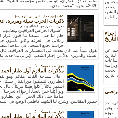
محمد صادق آهنكران، هو من ضمن مجموعة التاريخ الش
 وتحسين
2020م بجهود "محمد مهدي...
 يقتصر
البشر،
کتاب (من جدار تختی إلی الرمادیة)
والعلوم
ذكريات الحرب سيئة ومريرة، ادفنو
ذکریات محرر من عشائر بهمئی
"سلوك الحراس العراقيين وتعذيبهم الذي
راء
حلم لنا حتى سمعنا نبأ قبول قرار 
تاريخ
زملائي في الغرفة وكانوا يأملون ف
حراسنا بجمع السجناء في ساحة المعسكر.
علم عن
نقول شيئاً عما كان يحدث في المعسكرات العراقية. قال: 
لتاريخ
السيئة والمريرة. بدلاً من إخبار الشعب الإيراني بما حدث 
ساعات
ودراسة
فوق سماء میمک ـ 3
، نجحت
مذكرات الملازم أول طيار أحمد 
التاريخ
قال سماحة القائم مقائم وهو يقف تك
الطيارون لتتمكنوا من القتال بشكل جي
استمر قائلاً: "كلوا هنيئاً مريئاً". ق
تضى
ولو أكلنا خبزاً يابساً، أرجوا ألا تحرجن
صامتاً حتى ذلك الحين: "أين الطيار
حضور المقاتلين، وشرح لنا الشهيد كاظمي الوضع في المنط
ي، أحد
ب وفن
فوق سماء میمک ـ 2
ـ حوزة
مذكرات الملازم أول طيار أحمد 
مج رقم