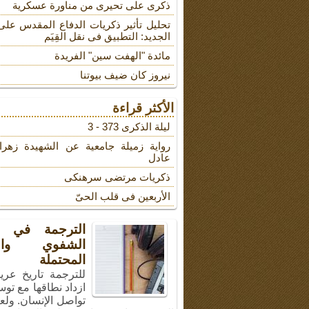
ذکری علی تحیری من مناورة عسکریة
تحلیل تأثیر ذکریات الدفاع المقدس على
الجدید: التطبیق فی نقل القِیَم
مائدة "الهفت سین" الفریدة
نیروز کان ضیف بیوتنا
الأكثر قراءة
لیلة الذکرى 373 - 3
روایة زمیلة جامعیة عن الشهیدة زهرا
عادل
ذکریات مرتضى سرهنکی
الأربعین فی قلب الحیّ
الترجمة في ال
الشفوي والأ
المحتملة
للترجمة تاريخ عري
ازداد نطاقها مع توس
تواصل الإنسان. ولع