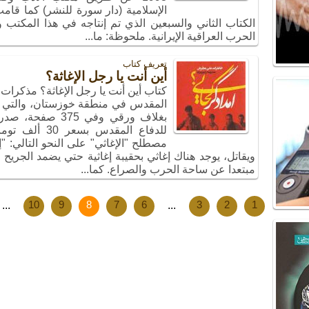
الإسلامية (دار سورة للنشر) كما قام
الكتاب الثاني والسبعين الذي تم إنتاجه في هذا المكت
الحرب العراقية الإيرانية. ملحوظة: ما...
تعریف کتاب
أين أنت يا رجل الإغاثة؟
كتاب أين أنت يا رجل الإغاثة؟ مذكرا
بغلاف ورقي وفي 5
للدفاع المقدس
مصطلح "الإغاثي" على النحو التالي:
ويقاتل، يوجد هناك إغاثي بحقيبة إغاثية حتي يضمد الجري
مبتعدا عن ساحة الحرب والصراع. كما...
...
10
9
8
7
6
...
3
2
1