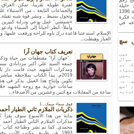
لفترة طويلة تقريباً، تمكن العراق
ج «ليلة
والجماعات التابعة ـ من الاستيلاء
الذكريات»، الذي أُقيم في شهر آذر سنة 1396
وتحول بسيط ـ ونشر قوة شبه ثقيلة.
ت فكرة
«شمشي" عَمل بوعي ودراية كبيرين في 
اقه في
وآملاً- أنظر أحياناً إلى السماء واد
الإسلام. استدعتنا قاعدة درك باوه للراحة ورفعت علمها،
الغبار وهبطت...
يں سچ
تعريف كتاب جهان آرا
ميں
"جهان آرا" مقتطفات من حياة وذكر
سوال
جمعه السيد علي أكبر مزدآبادي مست
كہ ہم
ومذكرات الشهيد حيث قامت دار يا ز
نياد
2019م. يبدأ الكتاب بملاحظة مب
 ہميں
۔ يہ
تكوين وإنتاج هذا العمل. يذكر في هذ
ر اسي
ساعات حوارية مع زوجة الشهيد خلال
ترديد
ساعة من المقابلات مع اثنين وعشرين من الأصدقاء...
فوق سماء میمک ـ 1
ذكريات الملازم ثاني الطيار أحم
بداية من هذا الأسبوع سوف نقرأ ك
مذكرات الملازم الثاني الطيار أحمد
محمدي. كما تم نشر وطباعة كتاب "
1993 عن طريق مكتب الأدب وفنو