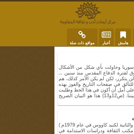
هامش
أخبار
مواقع ذات صلة
 سوريا وحاولت بأي شكل من الأشكال
وق لفترة الدفاع المقدس منذ سنين ...
لن يتكرر، لكن لم يكن الأمر كذلك، هم
 للتألق في صفحات التاريخ والفوز بهذه
 على أمل أن أكون في هذا الخط وطلبت
من الشهداء أن يمسكوا بيدي وينهوا هذا الانفصال فيما بيننا. (ص12و13) هذا هو البيان الصريح
كتاب «غبار الصحراء» (الحربان الأولى والثانية لكنبد كاووس في عام 1979م )
مكتب الثقافة ودراسات الاستدامة في