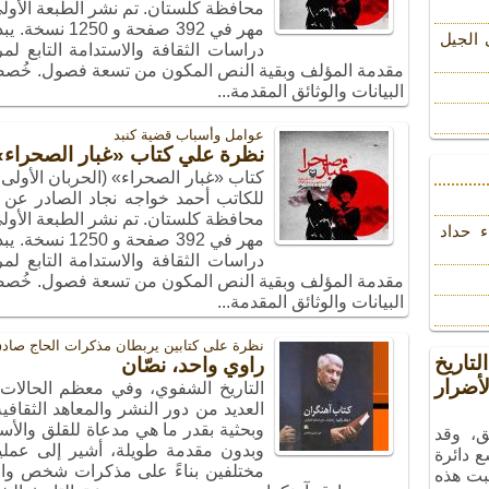
مهر في 392 صف
 الجیل
دراسات الثقافة والاستدامة التابع ل
مقدمة المؤلف وبقية النص المكون من تسعة فصول. خُصصت
البيانات والوثائق المقدمة...
عوامل وأسباب قضیة کنبد
نظرة علي كتاب «غبار الصحراء»
للكاتب أحمد خواجه نجاد الصادر عن 
ء حداد
مهر في 392 صف
دراسات الثقافة والاستدامة التابع ل
مقدمة المؤلف وبقية النص المكون من تسعة فصول. خُصصت
البيانات والوثائق المقدمة...
نظرة على کتابین یربطان مذکرات الحاج صادق
تاريخ
راوي واحد، نصّان
ضرار
التاريخ الشفوي، وفي معظم الحالات
العديد من دور النشر والمعاهد الثقافية
وبحثية بقدر ما هي مدعاة للقلق وال
ق، وقد
وبدون مقدمة طويلة، أشير إلى عملي
ع دائرة
مختلفين بناءً على مذكرات شخص واحد.
بت هذه