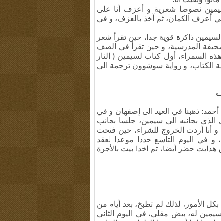
سيمين نصوصا شعرية و أعزف أنا على
كي أعزف الكمان، ثم آخذ بالعزف، و في
لسيمين ذاكرة قوية جدا، حين تقرأ شعر
يفة المدرسية، و حين تقرأ في الصف
هذه السمراء، أول كتاب لسيمين ( النار
اية الكتاب، و رواية سوشوون ترجمة الى
ف
حمد: ذهبنا في العيد الى إصفهان و في
لذي بجانبه الى سيمين، جلسا بجانب
 و أنا أردت الخروج للشراء، حين فتحت
 و في اليوم التاسع حددا موعدا لعقد
 هدايت حضر أيضا، ثم أخذا بيت بالأجرة
بكل الأمور، لذلك لم تطبخ، بعد أيام من
سيمين له، بيض مقلي، في اليوم الثاني