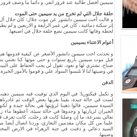
سيمين أفضل طالبة عند فروز انفر، و دائما ما وصف فروز 
حلقة جلال التي لم تخرج من يد سيمين حتى الموت
و قالت أخت سيمين دانشور عن موت جلال: كان جلال آل
إثر سكتة دماغية ، كان في عمر الرابعة و الاربعين و لم ي
لحظة وفاتها كانت سيمين تضع حلقة جلال في اصبعها.
أعوام الاعتناء بسيمين
و تحدثت اخت سيمين دانشور الأصغر عن كيفية قدومها هي و 
قبل موت سيمين بأربع سنوات و حتى موتها كنا نعتني بسي
صباح، نشتري لها و نعود، تقول لي يجب الحفاظ على البيت ب
في وصيتها لنا لا تلبسوا السواد علي و قوموا بالأمور الخيرة.
الدفن
و تكمل فيكتوريا: في اليوم الذي توفيت فيه سيمين ذهبت ل
لست في حالة جيدة، بقينا بقربها بعض الوقت ثم غادرناه
السيدة سيمين، قالوا ذهبنا لرؤيتها هي بحالة جيدة و لكنه
الجيران لزيارتها و وجدوها في حالة سيئة، أعطوها ماء زم
تعالي بسرعة، ما إن وصلنا كانت قد رحلت، كانت تعرف قدر
علينا من كل مكان مقدمين التعازي، وردنا اتصال أيضا 
السيد دعائي و دفنت في جنة الزهراء في الارض المخصص
وصيتها.