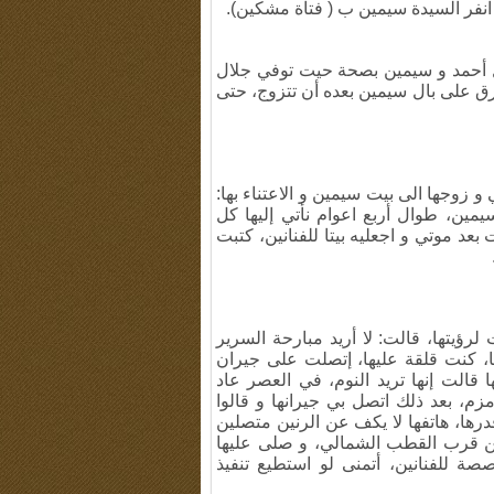
انفر السيدة سيمين ب ( فتاة مشكين).
 أحمد و سيمين بصحة حيت توفي جلال
طرق على بال سيمين بعده أن تتزوج، حتى
زوجها الى بيت سيمين و الاعتناء بها:
مين، طوال أربع اعوام نأتي إليها كل
عد موتي و اجعليه بيتا للفنانين، كتبت
رؤيتها، قالت: لا أريد مبارحة السرير
ا، كنت قلقة عليها، إتصلت على جيران
ا قالت إنها تريد النوم، في العصر عاد
زم، بعد ذلك اتصل بي جيرانها و قالوا
ها، هاتفها لا يكف عن الرنين متصلين
من قرب القطب الشمالي، و صلى عليها
ة للفنانين، أتمنى لو استطيع تنفيذ