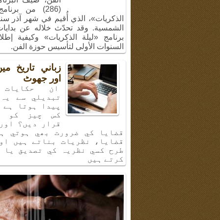
(286) من برنام
الشمسية. وقد تحدّث خلاله عن بدايا
برنامج «ليلة الذكريات» وكيفية إطل
السنوات الأولى لتأسيس حوزة الفن.
زباني تاريخ م
اور جھوٹ
ان حكايات 
تبديلي سے يہ 
پيدا ہوتا ہے 
كس چيز كو ب
قرار ديں؟ اور
قضايا كي ضرورت بھي ہوتي ہي
قضايا، نظريات بناتے ہيں او
طرح كسي نظريہ كي تصديق يا 
كرتے ہيں