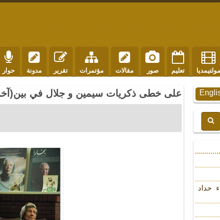
ولتيمديا
تعليم
صور
مقالات
مؤتمرات
تقرير
مدونة
حوار
على خطى ذكريات سيمين و جلال في بين(آخر ا
Engli
ء حداد