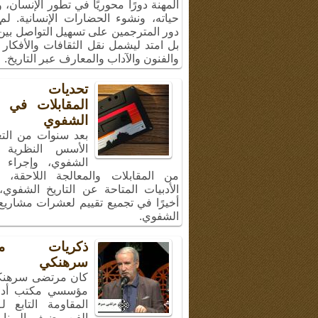
المهنة دورًا محوريًا في تطور الإنسان،
حياته، ونشوء الحضارات الإنسانية. لم
دور المترجمين على تسهيل التواصل بين 
بل امتد ليشمل نقل الثقافات والأفكار 
والفنون والآداب والمعارف عبر التاريخ.
تحديات إج
المقابلات في ال
الشفوي
بعد سنوات من الت
الأسس النظرية ل
الشفوي، وإجراء 
من المقابلات والمعالجة اللاحقة، 
الأدبيات المتاحة عن التاريخ الشفوي
أخيرًا في تجميع تقييم لعشرات مشاريع 
الشفوي.
ذكريات مر
سرهنكي
كان مرتضى سرهنك
مؤسسي مكتب أد
المقاومة التابع ل
الفن، ضيف البرنا