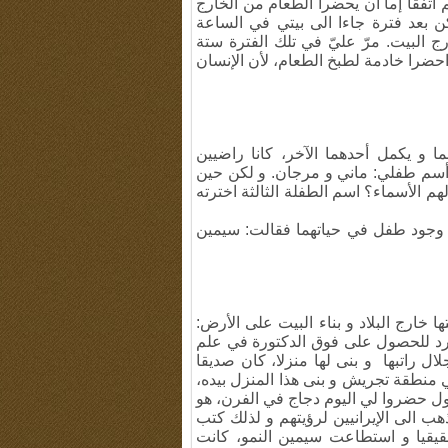
اتفقا إما أن يحضرا الطعام من الخارج
كن بعد فترة جاءا الى بيتي في الساعة
رج البيت. مرّ عليّ في تلك الفترة ستة
احضرا خادمة لطبخ الطعام، لأن الإنسان
ا و يكمل أحدهما الآخر، كانا راضيين
 أسم طفلي: ماني و مرجان. و لكن حين
م الأسماء؟ اسم الطفلة الثالثة اخترته
م وجود طفل في حياتهما فقالت: سيمين
 خارج البلاد و بناء البيت على الأرض:
ورد للحصول على فوق الدكتورة في علم
ال راتبها و بنى لها منزلا، كان صديقا
ي منطقة تجريش و بنى هذا المنزل بيده،
يقول حضروا لي اليوم دجاج في الفرن، هو
ب الى الإيرانيين لرؤيتهم و لذلك كتب
 حقيقيا و استطاعت سيمين النمو، كانت