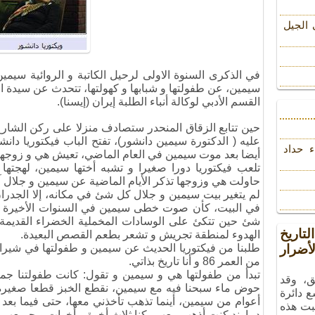
 الجیل
في الذكرى السنوة الاولى لرحيل الكاتبة و الروائية سيمي
سيمين، عن طفولتها و شبابها و كهولتها، تتحدث عن سيدة الق
القسم الأدبي لوكالة أنباء الطلبة إيران (إيسنا).
حين تتابع الزقاق المنحدر ستصادف منزلا على ركن الشا
عليه ( الدكتورة سيمين دانشور)، تفتح الباب فيكتوريا د
ء حداد
أيضا بعد موت سيمين في العام الماضي، تعيش هي و زوجها
تلعب فيكتوريا دورا صغيرا و تشبه أختها سيمين، لهجتها 
حاولت هي وزوجها تذكر الأيام الماضية عن سيمين و جلال آ
لم يتغير بيت سيمين و جلال كل شئ في مكانه، إلا الجد
في البيت، كأن صوت خطى سيمين في السنوات الأخيرة تس
شئ حين تتكئ على الوسادات المخملية الخضراء القديمة ت
تاريخ
الهدوء لمنطقة تجريش و تشعر بطعم القصص البعيدة.
ضرار
طلبنا من فيكتوريا الحديث عن سيمين و طفولتها في شيراز
من العمر 86 و أنا تاريخ بذاتي.
تبدأ من طفولتها هي و سيمين و تقول: كانت طفولتنا جمي
ق، وقد
حوض ماء سبحنا فيه مع سيمين، نقطع الخبز قطعا صغيرة 
ع دائرة
أعوام من سيمين، أينما تذهب تأخذني معها، حتى فيما بعد
بت هذه
دماوند كنت أذهب معهم، كنا ثلاث أخوة و أخوات و جميعهم ما