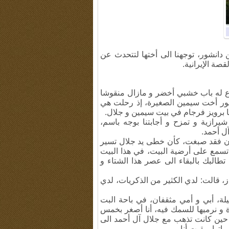
ن دانشور، توجهنا الى أختها لتتحدث عن
صة الإيرانية.
رع له باب خشبي أخضر و مازال منقوشا
انشور أخت سيمين الصغيرة، إذ رحلت هي
 برويز فرجام في بيت سيمين و جلال.
شيرازية و تمزح و أجابتنا بوجه باسم،
ل أحمد.
ران فقد صبغت، كأن خطى يد جلال تسير
مع على أرضية البيت، في هذا البيت
طالبك بالبقاء الى عصر هذا الشتاء و
، قالت: لدي الكثير من الذكريات، لدي
لة، أبي و أمي مثقفان، في باحة البت
و نرميها للسمك فيه، أنا أصغر بخمس
 حين كانت تذهب مع جلال آل أحمد الى
توا وبقيت أنا.