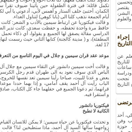
 وتحسين
تكمل قائلة: في فترة الطفولة حين يأتينا ضيوف تقرأ 
 يقتصر
الكمان، أختبئ خلف الستار و أهمس لأبي، أدعوني يا أبي ل
البشر،
أيام الجمعة نذهب كلنا الى (بابا كوهي) لتناول الغداء.
والعلوم
و قالت فيكتوريا عن ارتباط سيمين بالأدب و الشعر: كانت 
حافظ مرة واحدة تحفظه، و حفظت سعدي، كانت تدير الصح
الدراسي مقالة يصفق لها الجميع و يقولوا، أي ذكاء تحمل 
راء
المطفئة)، و ( مدينة كالجنة) كتابها الثاني حيث رسمت لنه
تاريخ
17 لغة.
موعد عقد قران سيمين و جلال في اليوم التاسع من التعر
علم عن
لتاريخ
و قالت أخت سيمين دانشور عن التقاء سيمين مع جلال آل أ
ساعات
الباص الذي سوف نعود به الى طهران قدم رجل الكرسي ا
ودراسة
بعض و عدنا للبيت، صباحا رأينا سيمين تعد نفسها للخروج،
، نجحت
الباب رأيت آل أحمد يقف أمامي، و إذا بهما حددا موعدا،
التاريخ
قرانهما، ثم دعونا الجميع في حفلهما جاء كل الكتاب، صادق
و استقرا فيه.
تضى
فيكتوريا دانشور
الكاتبة لا تطبخ
ي، أحد
ب وفن
و تحدثت فيكتوريا عن حياة سيمين: لا يمكن للانسان القيام 
ـ حوزة
زواجهما سألها السيد آل أحمد، ماذا ستطبخين لنا؟ قالت 
مج رقم