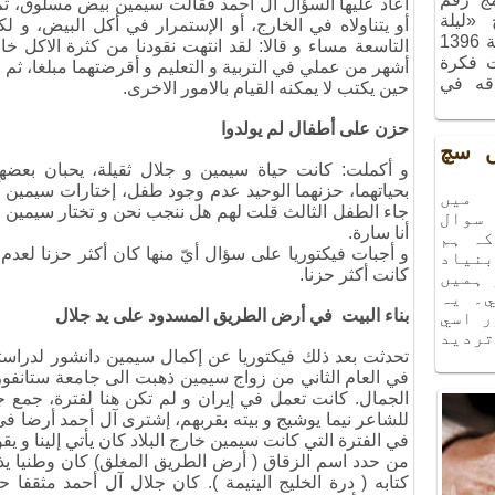
أعاد عليها السؤال آل أحمد فقالت سيمين بيض مسلوق، ثم 
ج «ليلة
أو يتناولاه في الخارج، أو الإستمرار في أكل البيض، و ل
الذكريات»، الذي أُقيم في شهر آذر سنة 1396
التاسعة مساء و قالا: لقد انتهت نقودنا من كثرة الاكل خا
ت فكرة
أشهر من عملي في التربية و التعليم و أقرضتهما مبلغا، ثم 
اقه في
حين يكتب لا يمكنه القيام بالامور الاخرى.
حزن على أطفال لم يولدوا
يں سچ
و أكملت: كانت حياة سيمين و جلال ثقيلة، يحبان بعضهم
بحياتهما، حزنهما الوحيد عدم وجود طفل، إختارات سيمين
ميں
جاء الطفل الثالث قلت لهم هل ننجب نحن و تختار سيمين له
سوال
أنا سارة.
كہ ہم
و أجبات فيكتوريا على سؤال أيّ منها كان أكثر حزنا لعد
نياد
كانت أكثر حزنا.
 ہميں
۔ يہ
بناء البيت في أرض الطريق المسدود على يد جلال
ر اسي
ترديد
تحدثت بعد ذلك فيكتوريا عن إكمال سيمين دانشور لدراستها
في العام الثاني من زواج سيمين ذهبت الى جامعة ستانف
الجمال. كانت تعمل في إيران و لم تكن هنا لفترة، جمع جل
للشاعر نيما يوشيج و بيته بقربهم، إشترى آل أحمد أرضا ف
في الفترة التي كانت سيمين خارج البلاد كان يأتي إلينا و 
من حدد اسم الزقاق ( أرض الطريق المغلق) كان وطنيا يذه
كتابه ( درة الخليج اليتيمة ). كان جلال آل أحمد مثقفا