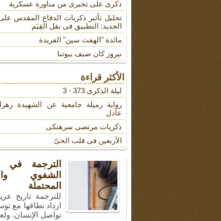
ذکری علی تحیری من مناورة عسکریة
تحلیل تأثیر ذکریات الدفاع المقدس على
الجدید: التطبیق فی نقل القِیَم
مائدة "الهفت سین" الفریدة
نیروز کان ضیف بیوتنا
الأكثر قراءة
لیلة الذکرى 373 - 3
روایة زمیلة جامعیة عن الشهیدة زهرا
عادل
ذکریات مرتضى سرهنکی
الأربعین فی قلب الحیّ
الترجمة في ال
الشفوي والأ
المحتملة
للترجمة تاريخ عري
ازداد نطاقها مع توس
تواصل الإنسان. ولع