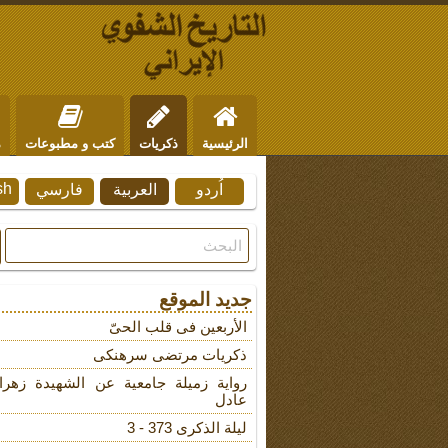
الرئيسية
ذكريات
كتب و مطبوعات
م
sh
اُردو
العربية
فارسي
من نحن
للتواصل
جديد الموقع
الأربعین فی قلب الحیّ
ذکریات مرتضى سرهنکی
روایة زمیلة جامعیة عن الشهیدة زهرا
عادل
لیلة الذکرى 373 - 3