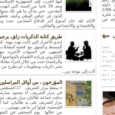
فيها الحرب على الجمهورية الإسلام
ج «ليلة
وبعد 30 عاماً من السنة التي ا
الذكريات»، الذي أُقيم في شهر آذر سنة 1396
المقدس، حتي نتذكّر ما هي تلك سنوات
ت فكرة
للذود عن حياض الوطن وكيف تخطّوا م
اقه في
الأيام. لقد حان أسبوع آخر للدفاع المقدس، حيث و
والاقتصادي والاجتماعي والثقافي...
يں سچ
طريق كتابة الذكريات زلق، يرجى
إحدي الأضرار التي كانت تهدد مهنة كتا
ميں
المبسط و السهل مع قضية المقابلات باع
سوال
الشفهي. في السنوات الأخيرة، مع 
كہ ہم
الإلكتروني وزيادة الاهتمام بالمواضيع ا
نياد
والرقمية) حيث من خلال إجراء مقابلا
 ہميں
نشر ذكريات ومعلومات لم تطرح من قب
۔ يہ
أدّت إلي موجة من...
ر اسي
ترديد
المؤرخون ، من أوائل المراسلين
في مزار الشريف، أنا محمود صارمي،
دخلت جماعة طالبان مزار شريف من
مزار الشريف على يد طالبان، كما 
القنصلية، قولوا لي ما هي مهمتي... ..
من خلالها يوم الصحفي في التقوي