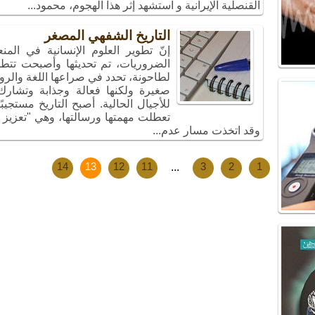
القنصلية الإيرانية و استشهد إثر هذا الهجوم، محمود...
التاريخ الشفهي المصغر
إنّ تطوير العلوم الإنسانية في الم
الضروريات، تم تحديثها وأصبحت تتطلع 
لطاحونة، تحدد في صراعها اللغة والروا
صغيرة ولكنها فعالة وجذابة وتشارك
للأجيال الحالية. أصبح التاريخ مستجيب
تعطلت مهمتها ورسالتها، وهي "تعزيز 
وقد اتخذت مسار عدم...
14
13
12
11
...
3
2
1