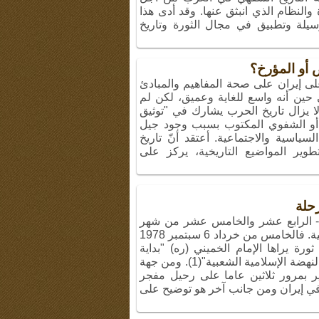
والنظام الذي انبثق عنها. وقد أدى هذا
وسيلة وتطبيق في مجال الثورة وتاريخ
ص أو المؤرخ؟
لى إيران على صحة المفاهيم والمبادئ
ي حين أنه واسع للغاية وعميق، لكن لم
 لا يزال تاريخ الحرب يشارك في "توثيق
ي أو الشفوي المكتوب بسبب وجود جيل
سياسية والاجتماعية. أعتقد أنّ تاريخ
وير المواضيع التاريخية، يركز على
ني- الرابع عشر والخامس عشر من شهر
خرداد 1398 "2019" عدّة احداث تاريخية. فالخامس من خرداد 6 سبتمبر 1978
 عبر من ثورة 1963، وهي ثورة يراها الإمام الخميني (ره) "بداية
النهضة الإسلامية الروحانية" و"طليعة النهضة الإسلامية الشعبية"(1). ومن جهة
ر بمرور ثلاثين عاما على رحيل مفجر
ة في إيران ومن جانب آخر هو توضيح على