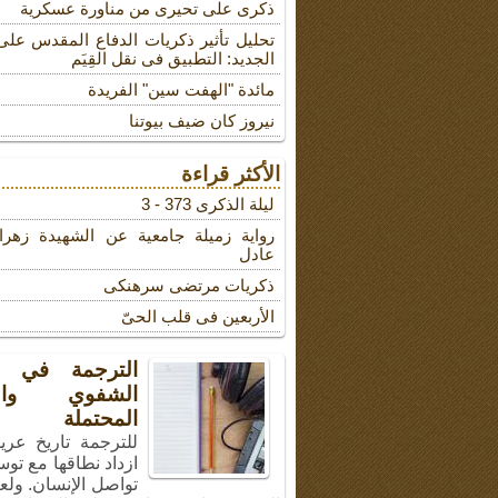
ذکری علی تحیری من مناورة عسکریة
تحلیل تأثیر ذکریات الدفاع المقدس على
الجدید: التطبیق فی نقل القِیَم
مائدة "الهفت سین" الفریدة
نیروز کان ضیف بیوتنا
الأكثر قراءة
لیلة الذکرى 373 - 3
روایة زمیلة جامعیة عن الشهیدة زهرا
عادل
ذکریات مرتضى سرهنکی
الأربعین فی قلب الحیّ
الترجمة في ال
الشفوي والأ
المحتملة
للترجمة تاريخ عري
ازداد نطاقها مع توس
تواصل الإنسان. ولع