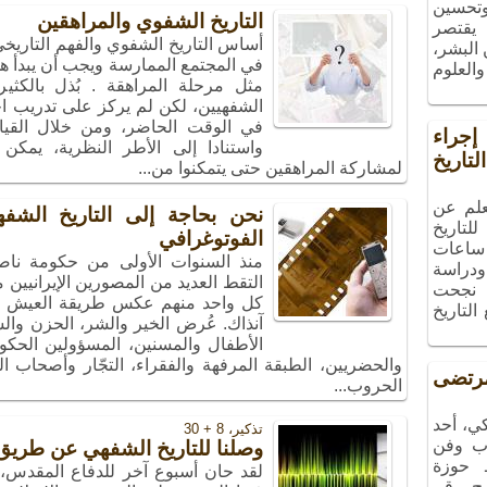
 وتحسين
التاريخ الشفوي والمراهقين
 يقتصر
أساس التاريخ الشفوي والفهم التاريخ
البشر،
في المجتمع الممارسة ويجب أن يبدأ هذا
والعلوم
مثل مرحلة المراهقة . بُذل بالكثي
الشفهيين، لكن لم يركز على تدريب اخ
في الوقت الحاضر، ومن خلال القيام
راء
واستنادا إلى الأطر النظرية، يمكن 
تاريخ
لمشاركة المراهقين حتى يتمكنوا من...
علم عن
نحن بحاجة إلى التاريخ الش
لتاريخ
الفوتوغرافي
ساعات
ودراسة
التقط العديد من المصورين الإيرانيين
، نجحت
كل واحد منهم عكس طريقة العيش والح
التاريخ
آنذاك. عُرض الخير والشر، الحزن والس
الأطفال والمسنين، المسؤولين الحكو
والحضريين، الطبقة المرفهة والفقراء، التجّار وأصحاب ال
تضى
الحروب...
ي، أحد
تذکیر، 8 + 30
ب وفن
وصلنا للتاريخ الشفهي عن طريق
ـ حوزة
مج رقم