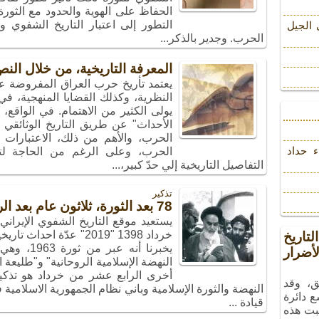
الحفاظ على الهوية والحدود مع الثورة 
التطور إلى اعتبار التاريخ الشفوي 
 الجیل
الحرب. وجدير بالذكر...
المعرفة التاريخية، من خلال الن
يعتمد تأريخ حرب العراق المفروضة ع
النظرية، وكذلك القضايا المنهجية، ف
يولى الكثير من الاهتمام. في الواقع،
الأحداث" عن طريق التاريخ الوثائق
الحرب، والأهم من ذلك، الاعتبارات ال
ء حداد
الحرب، وعلى الرغم من الحاجة لتط
التفاصيل التاريخية إلي حدّ كبير،...
تذکیر
78 بعد الثورة، ثلاثون عام بعد الرحلة
يستعيد موقع التاريخ الشفوي الإيرا
تاريخ
يخبرنا أنه
ضرار
أخرى الرابع عشر من خرداد هو تذكي
ق، وقد
النهضة والثورة الإسلامية وباني نظام الجمهورية الاسلامي
ع دائرة
قيادة ...
بت هذه