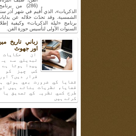
(286) من برنام
الشمسية. وقد تحدّث خلاله عن بدايا
برنامج «ليلة الذكريات» وكيفية إطل
السنوات الأولى لتأسيس حوزة الفن.
زباني تاريخ م
اور جھوٹ
ان حكايات 
تبديلي سے يہ 
پيدا ہوتا ہے 
كس چيز كو ب
قرار ديں؟ اور
قضايا كي ضرورت بھي ہوتي ہي
قضايا، نظريات بناتے ہيں او
طرح كسي نظريہ كي تصديق يا 
كرتے ہيں