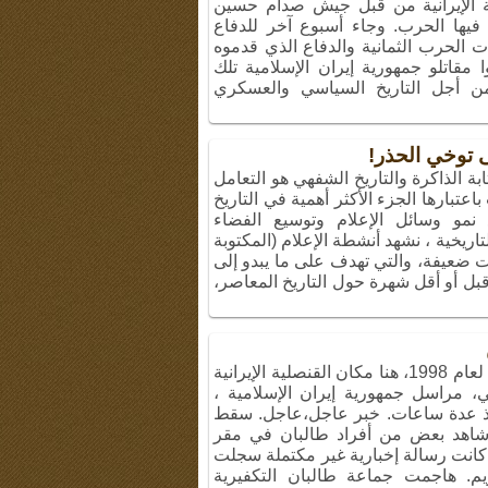
ية الإيرانية من قبل جيش صدام حسين
نتهت فيها الحرب. وجاء أسبوع آخر للدفاع
 الحرب الثمانية والدفاع الذي قدموه
قاتلو جمهورية إيران الإسلامية تلك
من أجل التاريخ السياسي والعسكري
 توخي الحذر!
بة الذاكرة والتاريخ الشفهي هو التعامل
تبارها الجزء الأكثر أهمية في التاريخ
نمو وسائل الإعلام وتوسيع الفضاء
لتاريخية ، نشهد أنشطة الإعلام (المكتوبة
ت ضعيفة، والتي تهدف على ما يبدو إلى
ل أو أقل شهرة حول التاريخ المعاصر،
« سقط مزار الشريف. 17 أغسطس لعام 1998، هنا مكان القنصلية الإيرانية
 مراسل جمهورية إيران الإسلامية ،
ذ عدة ساعات. خبر عاجل،عاجل. سقط
أشاهد بعض من أفراد طالبان في مقر
. كانت رسالة إخبارية غير مكتملة سجلت
م. هاجمت جماعة طالبان التكفيرية