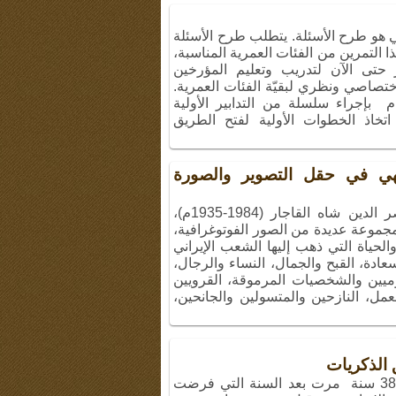
ي هو طرح الأسئلة. يتطلب طرح الأسئلة
 التمرين من الفئات العمرية المناسبة،
ر حتى الآن لتدريب وتعليم المؤرخين
تصاصي ونظري لبقيّة الفئات العمرية.
 بإجراء سلسلة من التدابير الأولية
اتخاذ الخطوات الأولية لفتح الطريق
فهي في حقل التصوير والصورة
منذ السنوات الأولى من حكومة ناصر الدين شاه القاجار (1984-1935م)،
 مجموعة عديدة من الصور الفوتوغرافية،
ياة التي ذهب إليها الشعب الإيراني
عادة، القبح والجمال، النساء والرجال،
ميين والشخصيات المرموقة، القرويين
عمل، النازحين والمتسولين والجانحين،
 الذكريات
لقد حان أسبوع آخر للدفاع المقدس،38 سنة مرت بعد السنة التي فرضت