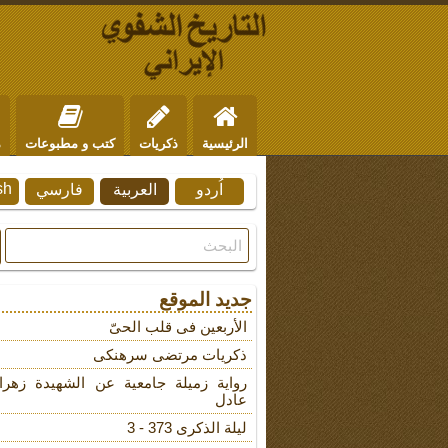
الرئيسية
ذكريات
كتب و مطبوعات
م
sh
اُردو
العربية
فارسي
من نحن
للتواصل
جديد الموقع
الأربعین فی قلب الحیّ
ذکریات مرتضى سرهنکی
روایة زمیلة جامعیة عن الشهیدة زهرا
عادل
لیلة الذکرى 373 - 3