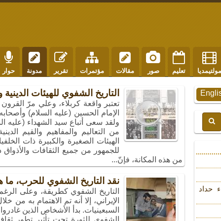
ولتيمديا
تعليم
صور
مقالات
مؤتمرات
تقرير
مدونة
حوار
التاريخ الشفوي للهيئات الدينية و
Engli
تعتبر واقعة كربلاء، وعلي مرّ القرون 
الإمام الحسين (عليه السلام) وأصحابه
ولقد سعى أتباع سيد الشهداء (عليه ا
من التعاليم والمفاهيم والقيم الدين
الهيئات الصغيرة والكبيرة ذات الخلفي
للجمهور من جميع الثقافات والأذواق د
من هذه المكانة، فإنّ...
نقد التاريخ الشفوي للحرب، ما 
ء حداد
التاريخ الشفوي كطريقة، وعلى الرغم م
الإيراني، إلا أنه تم الاهتمام به من خ
السبعينيات. بدأ الأشخاص الذين غادروا 
الشفوي للثورة تحت تأثير تطور ثقا