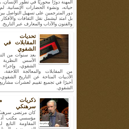
المهنة دورًا محوريًا في تطور الإنسان،
حياته، ونشوء الحضارات الإنسانية. لم
دور المترجمين على تسهيل التواصل بين 
بل امتد ليشمل نقل الثقافات والأفكار 
والفنون والآداب والمعارف عبر التاريخ.
تحديات إج
المقابلات في ال
الشفوي
بعد سنوات من الت
الأسس النظرية ل
الشفوي، وإجراء 
من المقابلات والمعالجة اللاحقة، 
الأدبيات المتاحة عن التاريخ الشفوي
أخيرًا في تجميع تقييم لعشرات مشاريع 
الشفوي.
ذكريات مر
سرهنكي
كان مرتضى سرهنك
مؤسسي مكتب أد
المقاومة التابع ل
الفن، ضيف البرنا