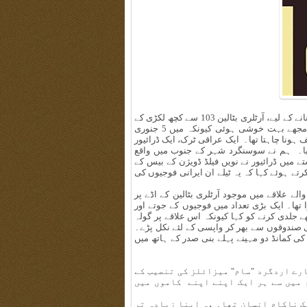
یونٹ کمانڈر نے مجھے ذمہ داری سونپی کہ میں ڈاکٹروں کی خندقیں بنانے کے لیے، آرٹلری بٹالین 103 سے کچھ لکڑی کے
خالی صندوق لانے کے لئے "سوسنگرد" جاؤں۔ یہ ذمہ داری ملنے سے مجھے بہت خوشی ہوئی کیونکہ میں 5 جنوری
 ہونا چاہتا تھا۔ ایک عراقی ٹرک، ایک ڈرائیور
یا۔ ہم نے سوسنگرد شہر کے جنوب میں واقع
ے میں ڈرائیور نے نویں فیلڈ ڈویژن کے بیس کے
تے ہوئے کہا کہ یہ ٹیلے ان ایرانی فوجیوں کی
لے علاقے میں موجود آرٹلری بٹالین کے اڈے پر
ا تھا۔ ایک بڑی تعداد میں فوجیوں کے جوتے اور
ے جلدی کرنے کو کہا کیونکہ اس علاقے پر گولہ
ی صندوقوں سے بھر کر واپسی کے لئے نکل پڑے۔
کی کمانڈ دو مہینے پہلے بنی صدر کے ہاتھ میں
رے اردگرد "سام" میزائلز کی تنصیب کے
 میں سے ہر ایک اپنے اپنے کاموں میں
 ناکام انسان تھا۔ وہ اپنا زیادہ تر