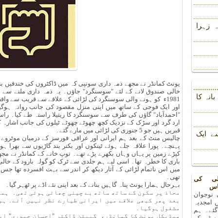
 زہرا
انہ کا
1981ء کو ہونے والی سوسنگرد کی لڑائی کے علاقے سے قریب سے واقف
اور ایک فوجی کے ساتھ میں اپنی منزل مقصود کی جانب روانہ ہوگ
"احمدآباد" گاؤں کی طرف سے سوسنگرد کا ریتیلا راستہ طے کیا۔ راست
ارد گرد اور سڑک کے نزدیک کچھ چھوٹے چھوٹے ٹیلوں کی جانب اشارہ کر
قبریں ہیں جو 5 جنوری کی لڑائی میں مارے گئے۔
ے ایک
چالیس منٹ کے بعد ہم ایرانی اور عراقی فورسز کے درمیان موٹروے وا
پہنچے۔ پورا علاقہ جلے ہوئے ٹینکوں اور بکتر بند گاڑیوں سے بھرا ہو
کپڑے زمین پر یہاں وہاں بکھرے پڑے تھے۔ توپ خانے کے کمانڈر نے مجھ
باری کا خطرہ تھا۔ اسی لیے ہم جلدی سے ٹرک کو گولہ بارود کے خال
میں اس ناتمام لڑائی کے آثار دیکھ کر اندر سے بہت افسرده تھا جس 
تھی۔
لی کی
بہرحال ہمارا یونٹ پناہ گاہیں بنانے کے بعد اپنی نئے اڈے پر ٹھہر گیا۔
اس
محاذ پر سکون کے ساتھ ساتھ بے چینی چھائی ہوئی تھی۔ ہما
 نوجوان
بعد پھر کبھی علاقے میں ایرانی طیارے نظر نہیں آئے۔ ہم
 امجدیہ
مشغول ہوگیا۔
 گئے۔ ہم
میڈیکل یونٹ کا کمانڈر، کیپٹن ڈاکٹر "احسان حیدری" ایک
رسٹی کے