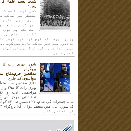
شدت پسند علماء کا 
رویہ!
کسی ایسے شخص کے 
منتظر ہیں جس کے با
ہمیں نہیں معلوم ت
اور کہاں ہے ، او
ایک حکم پر پوری 
کا قتل عام ہونا
پوری بیرک نامعلوم اور غیر فوجی عن
ہاتھوں میں تھی جن کے بارے میں کچھ بھ
نہیں تھا کہ وہ کون لوگ ہیں اور کہاں س
لے رہے ہیں۔
پروگرام
مدافعین حرم،دفاع م
سپاہیوں کی طرح
دفاع مقدس سے متعلق
بھری رات ک
مزاحمتی ادب و ثق
تحقیقاتی مرکز کی 
سے، جمعرات کی شام، 
کو منعقد ہوگا۔