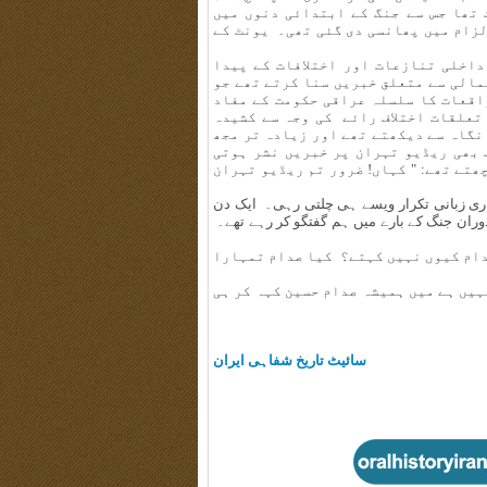
 تھا جس سے جنگ کے ابتدائی دنوں میں
لزام میں پھانسی دی گئی تھی۔ یونٹ کے
داخلی تنازعات اور اختلافات کے پیدا
مالی سے متعلق خبریں سنا کرتے تھے جو
اقعات کا سلسلہ عراقی حکومت کے مفاد
 تعلقات اختلاف رائے کی وجہ سے کشیدہ
 نگاہ سے دیکھتے تھے اور زیادہ تر مجھ
 بھی ریڈیو تہران پر خبریں نشر ہوتی
ھتے تھے: " کہاں! ضرور تم ریڈیو تہران
اری زبانی تکرار ویسے ہی چلتی رہی۔ ایک دن
 دوران جنگ کے بارے میں ہم گفتگو کر رہے تھے۔
صدام کیوں نہیں کہتے؟ کیا صدام تمہارا
ہیں ہے میں ہمیشہ صدام حسین کہہ کر ہی
سائیٹ تاریخ شفاہی ایران