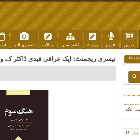
خبریں
انٹرویو
رپورٹ
کانفرنسیں
مقالات
تصویری البم
ٹرین
تیسری ریجمنٹ: ایک عراقی قیدی ڈاکٹر کے 
Englis
ے ایک
انہ کا