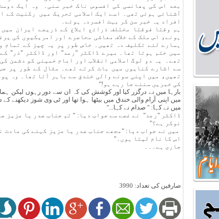
بعد اس کی پھانسی کی افسوس ناک خبر سنی۔ وہ ایک دوست
آشنائی ہوئی تھی۔ اسے ایک اسلامی تحریک میں رکنیت کے ا
افراد یہ خبر سن کر بہت افسردہ ہوئے۔
ہم وقتا فوقتا مختلف ذرائع ابلاغ کے ذریعے ایران میں 
ہونے، اس ملک کے خلاف معاشی محاصرے اور امریکیوں کی یرغ
ہمارے لئے تکلیف دہ تھیں۔ خاص طور پر یہ چیز کے تمام و
میں ختم ہوتا تھا۔ میرے ڈاکٹر "رعد" اور ڈاکٹر "ذر" کے
تھے۔ یہ دو لوگ اسلامی انقلاب اور امام خمینی کو دشمن کی
سے اشارے کنایوں میں بات کرتے تھے۔ مثال کے طور پر جب
تھیں، میں اپنی سونے والی خندق سے باہر آتا تھا۔ وہ پوچ
کی خبریں سننے جا رہے ہو!"
بارہا میں نے درگزر کیا اور کوشش کی کہ ان سے دور رہوں لیکن ہم
میں اپنی آرام والی خندق میں بیٹھا ہوا تھا اور ٹی وی شوز دیکھنے کے
میں نے کہا: " صدام نے کہا..."
ڈاکٹر "رعد" نے غصے سے جواب دیا: " تم جناب صدر یا عزیز 
نوکر ہے؟"
میں نے جواب دیا: "مجھے جناب صدر یا عزیز کہنے کی عادت ن
اس کا نام لیتا ہوں۔"
جاری ہے۔۔۔
صارفین کی تعداد: 3990