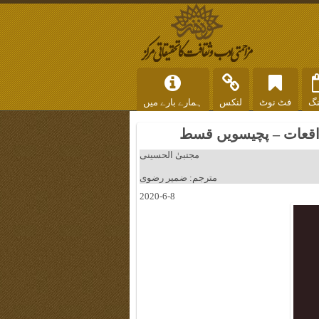
نگ
فٹ نوٹ
لنکس
ہمارے بارے میں
واقعات – پچیسویں قسط
مجتبیٰ الحسینی
مترجم: ضمیر رضوی
2020-6-8