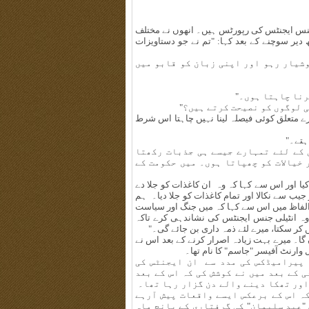
جنس ایجنٹس کی رپورٹس ہیں۔ انھوں نے مختلف
چھ دیر سوچنے کے بعد کہا: "تم نے جو دستاویزات
شیار رہو اور اپنی زبان کو قابو میں
رنا چاہتا ہوں۔"
ی لوگوں کو نصیحت کرتے ہیں؟"
رے متعلق کوئی فیصلہ لینا نہیں چاہتا اس شرط
اہتے۔"
 کے لئے تمہارے جیسے ہی جذبات رکھتا
 خیالات کو چھپاتا ہوں۔ میں حکومت کے
یا اور اس سے کہا کہ وہ ان کاغذات کو جلا دے
 جیب سے نکالا اور تمام کاغذات کو جلا دیا۔ ہم
 الفاظ میں اس سے کہا کہ میں جنگ اور سیاست
ہ انٹیلی جنس ایجنٹس کی نشاندہی کرے تاکہ
کر سکتا، میرے لئے ذمہ داری بن جائے گی۔"
ا۔ میرے بہت زیادہ اصرار کرنے کے بعد اس نے
وارنٹ آفیسر "جاسم" کا نام تھا۔
 پیرامیڈکس کی مدد سے ان ایجنٹس کی
 کے بعد میں نے کوشش کی کہ اس کے بعد
اور تھکا دینے والے دن گزار رہا تھا۔
کہ اس کے برعکس ایسے واقعات پیش آرہے
 "عبد سلیمان" کی گرفتاری کے پانچ ماہ