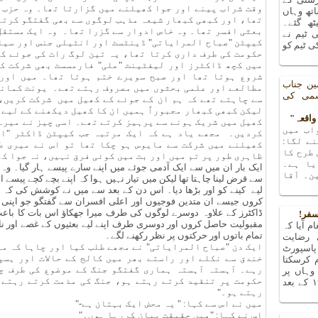
وقت شراب پینے اور جوا کھیلنے میں گزارتا تھا۔ وہ حزب 
تھ وہاں
تھا، اور کبھی کبھار شیعہ مذہب لوگوں سے بھی گفتگو کرتا
یٹھ گئے۔
بعثی افسر تھا۔ وہ خاص ادوار سے گزرا تھا۔ وہ ایک مستقل
 ٹیم نے
کیپٹن "صباح المرایاتی" ڈینٹسٹ اور انٹیلی جنس اور سیا
 ٹیم کو
حکومت کی طرف داری کرتا تھا، یہ تین لوگ رات کی جوئے ک
میں کچھ ڈاکٹرز اور لیفٹینٹ "علی" فارمسسٹ بھی شرکت کر
شروع ہوتا تھا اور صبح سویرے ختم ہوتا تھا۔ میں اور
ین جناب
مطالعے اور علمی بحثوں میں مصروف رہتے تھے۔ یونٹ کمانڈ
شمی کی
سے چاہتے تھے کہ ہم ان کے جوئے کے کھیل میں شرکت کریں،
لیکن کبھی کبھار مجبوراً ہمیں ان کا کھیل دیکھنے کے لیے
کھیل میں شریک ہونے سے پرہیز کرتے تھے۔ اسی چیز نے میرے
اب میں
کردیں۔ مجھے یاد ہے کہ ایک مرتبہ جب کیپٹن ڈاکٹر "اح
ے لگا:
کھیلنے میں شرکت سے مایوس ہو چکا تھا تو اس نے میری طر
 طرح کا
ظاہری طور پر تم میں اور بت میں کوئی فرق نہیں، نہ جوا کھ
یا ہے۔
ایک بار ان میں سے ایک آدمی جوئے میں اپنے سارے پیسے ہار گیا۔ وہ 
ن۔ آقا
سے قرض لینا چاہتا تھا لیکن میں تیار نہیں ہوا کہ اپنے بچے کچے پیسے
لیے کینے کو اور بڑھا دیا۔ اس دن کے بعد سے میں نے کوشش کی کہ
کروں جیسے ان متدین فوجیوں اور اعلی افسران سے گفتگو جو اپنی 
ڈاکٹرز کے علاوہ دوسرے لوگوں کی طرف میرا جھکاؤ اس بات کا باع
سفر!
مقبولیت حاصل کروں اور دوسری طرف اپنے لیے بعثیوں کے غصے اور 
م آیا کہ
تمام باتوں اور حرکتوں پر نظر رکھنے لگے۔
 رضایت
ایک دن "صباح المرایاتی" نے مجھے طلب کیا اور چاہا کہ م
پاسپورٹ
خندق سے نکلے اور راستے بھر میں کالج کے حالات اور ہسپ
م کرسکتا
رہے۔ آہستہ آہستہ ہماری گفتگو جنگ کے موضوع کی طرف چل
ہاں پر
حکومت پر تنقید کرتے رہتے ہو، جنگ کی مذمت کرتے رہتے 
پتہ چلا کہ میں تو ۱۹۶۳ کے بعد
رہتے ہو۔"
میں نے اس سے کہا: " یہ محض ایک بہتان ہے-"
اس نے کہا: "میں حقیقت بیان کررہا ہوں۔"