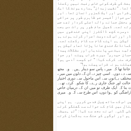
بعث کی طرف کوئی خاص رغبت نہیں رکھتا
 تھا۔ "نقیب زیدان" ہمارے یونٹ کا ایک
 شرابی اور ایک کمزور انسان تھا۔ اور
سی جواز آفیسر جو ظاہری طور پر عراقی
و محفل جمانے والے اصلی کردار تھے جس
تے تھے۔ کھیل عام طور پر رات دس بجے
 دوسرے کچھ ڈاکٹرز اپنی خندقوں میں
ر اور اس کے دوست اصرار کرتے ہوئے ہم
 لیکن ہم اپنے کام سے کام رکھتے تھے۔
 کمانڈنگ خندق جانا پڑتا تھا، لیکن ہم
 لیے بہت سی پابندیاں اور مشکلات پیدا
سان حیدری" میرے شراب پینے اور جوا
ف منہ کرکے کہا: " تم کیسے آدمی ہو؟
یلتے ہو نہ شراب پیتے ہو!"
جانتا تھا کہ میرے پاس سو دینار ہیں۔ وہ مجھ
 اسے دے دوں۔ اسی چیز نے ان کے دلوں میں میرے
 مختلف بہانوں سے اس ماحول سے دوری اختیار
حالت اور جنگ جاری رہنے کا شکوہ کرتے تھے۔
ث بنا کہ ایک طرف تو میں ان کے درمیان خاص
ناراضگی کو ہوا دوں، اس طرح سے کہ وہ میری
یں اس کے ساتھ چہل قدمی کروں۔ ہم اپنی
تال میں کام کے حوالے سے گفتگو کرتے
ی گئی۔ اس نے مجھ سے کہا: "تم ہمیشہ
ہو اور لوگوں کو جنگ سے بدگمان کرتے