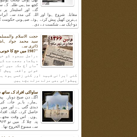
کچھ مذہبی طلبہ کے سا
گئے اور اسٹینڈز پر ب
مقابلہ شروع ہوا اور اللہ کی مدد سے ایرانی
بہترین کھیل پیش کرتے ہوئے صیہونی حکومت کی
دو-ایک سے شکست دے دی۔
حجت الاسلام والمسلم
سید محمد جواد ہا
ڈائری سے
"1987 میں حج کا خونی واقعہ"
دراصل مسعود کو خو
دیکھا، مجھے سے کہن
"ماں آج مکہ میں اس
خونی واقعہ پیش آ
کئی ایرانی شہید اور کئی زخمی ہوے ہی
پیشوائی بھی مرتے مرتے بچے ہیں
ساواکی افراد کے ساتھ 
اگلے دن صبح دوبارہ پیغا
ہمارے باہر جانے کی
دیدی گئی ہے اور میں 
حاصل کرنے کیلئے اقدا
ہوں۔ اس وقت مجھے و
سے ممنوع الخروج تھا۔