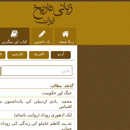
پہلا صفحہ
یاد داشتیں
کتاب اور میگزین
اُردو
العربية
فارسي
h
ہم سے رابطہ
گذشتہ مطالب
جنگ اور حکومت
محمد ہادی اردبیلی کی یادداشتوں س
اقتباس
ایک ادھوری روداد (روایتِ ناتمام)
شہید کاظم عاملو کی زندگی کی روداد: ب
خواب