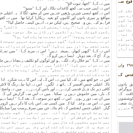
فوج سے
میں نے کہا: "اچھا، ثبوت لاؤ!"
اس نے اپنی جیب سے کچھ کاغذات نکالے اور کہا: "سنو!"
حکم کے
اس نے کچھ ایسی چیزیں پڑھیں جنہیں سن کر مجھے لگا کہ یہ انٹیلی 
رے میں
مواقع پر میری باتوں اور کاموں کو بعینہ ریکارڈ کرلیا تھا۔ میں نے ک
ھا کون
فراہم کیے ہیں وہ صحیح ہیں، لیکن تم نے انہیں کیسے حاصل کیا؟"
ر اسکے
اس نے ہنس کر کہا: "اپنے ایجنٹس کے ذریعے۔۔۔ ڈاکٹر! ہو
بٹالین
رکھو، کیونکہ ہماری آنکھیں اور کان ہر جگہ موجود ہیں۔"
 تھا۔
میں نے اس سے پوچھا: "آخر تم مجھ سے چاہتے کیا ہو؟"
اصر کے
اس نے ہنستے ہوئے کہا: "کچھ نہیں، میں صرف تمہیں نصیحت ک
ی معلوم
مجھے تعجب ہوا اور میں نے کہا: "کیا جاسوسی کرنے والے بھ
ے آرڈر
اس نے کہا: "کبھی کبھار، ہمیشہ نہیں" اس نے مزید کہا : " میں تمہا
پر کہ آج کے بعد دوبارہ ایسا نہیں کرو گے۔ "
میں نے کہا: "تم حلال زادے لگتے ہو اور لوگوں کو تکلیف پہنچانا نہیں چ
یادوں بھری رات کا ۲۹۸ واں
اس نے جواب میں کہا: "ڈاکٹر! میں ایران اور امام خمینی
ہوں۔ اگرچہ میں نام سے "بعثی" ہوں لیکن اپنے جذبات اور
قدس کے
فائدے کے لئے کام کرنے پر مجبور ہوں۔"
اس نے جو کچھ میرے لئے کیا میں نے اس کے لیے اس کا بہت شکریہ ادا ک
 یادوں
تاکہ انٹیلی جنس آفیسر کے ہاتھ نہ لگیں۔ اس نے اپنا نیلے رنگ کا لائٹر
ا ۲۹۸ واں پروگرام،
کافی دیر تک چہل قدمی کرتے رہے اور باتیں کرتے رہے۔ میں نے واضح
افت کے
کے بارے میں خاموش نہیں رہ سکتا۔ میں نے اس سے گزارش کی کہ و
کوششوں
میں ان سے دور رہوں۔ اس نے کچھ دیر سوچنے کے بعد کہا: " ایسا نہیں 
۲۷ دسمبر ۲۰۱۸ء کو آرٹ شعبے
میں نے اس سے وعدہ کیا کہ میں کسی سے اس بات کا ذکر نہیں کروں گ
کے سورہ ہال میں منعقد ہوا ۔ اگلا پروگرام ۲۴ جنوری
گیارہ انٹیلی جنس ایجنٹس کے نام بتائے جن میں سرفہرست پیرا میڈیکل 
ہم یونٹ کیمپ واپس لوٹ آئے۔ میں نے فوراً کچھ متدین
نشاندہی کی کوشش کی۔ ان میں سے ہر ایک سے دور سے آشنائی
میں جاسوس بعثیوں کے جال میں نہ پھنسوں۔ میں ایک جیسے 
نہ صرف یہ کہ خوش ہونے کے لئے کوئی وجہ ہی نہیں تھی بل
تھے جو میرے لئے تکلیف دہ تھے۔ ایک دن میں نے اپنے دوست