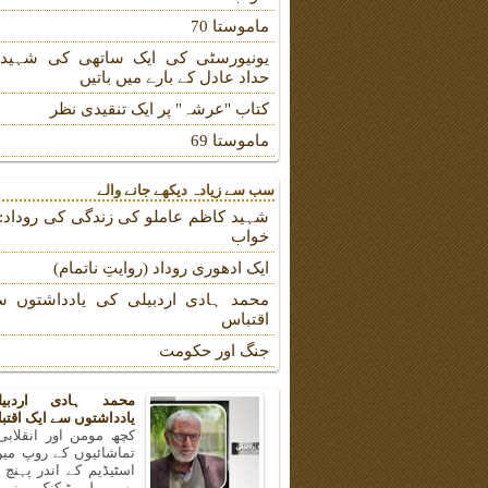
ماموستا 70
یونیورسٹی کی ایک ساتھی کی شہیدہ
حداد عادل کے بارے میں باتیں
کتاب "عرشہ" پر ایک تنقیدی نظر
ماموستا 69
سب سے زیادہ دیکھے جانے والے
شہید کاظم عاملو کی زندگی کی روداد: ب
خواب
ایک ادھوری روداد (روایتِ ناتمام)
محمد ہادی اردبیلی کی یادداشتوں س
اقتباس
جنگ اور حکومت
محمد ہادی اردبی
یادداشتوں سے ایک اقتب
کچھ مومن اور انقلابی
تماشائیوں کے روپ میں
اسٹیڈیم کے اندر پہنچ
بھی پولی ٹیکنک یونیو