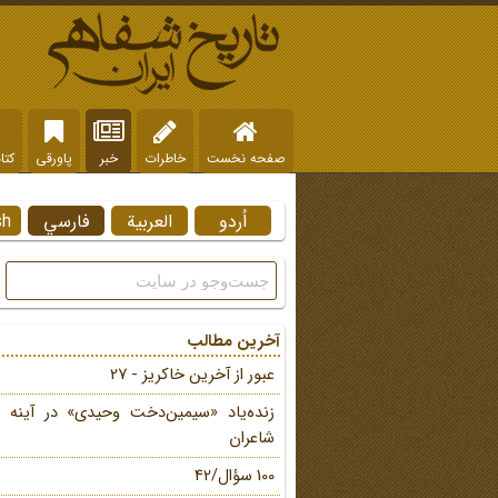
صفحه نخست
خاطرات
خبر
پاورقی
کتا
اُردو
العربية
فارسي
sh
آخرین مطالب
عبور از آخرین خاکریز - 27
زنده‌یاد «سیمین‌دخت وحیدی» در آینه 
شاعران
100 سؤال/42