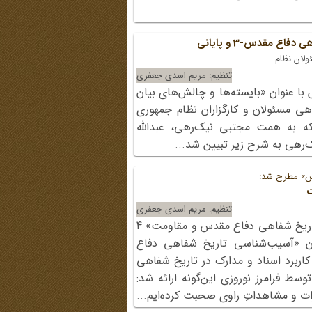
 مقدس-3 و پایانی
لان نظام
تنظیم: مریم اسدی جعفری
با عنوان «بایسته‌ها و چالش‌های بیان
هی مسئولان و کارگزاران نظام جمهوری
 که به همت مجتبی نیک‌رهی، عبدالله
‌رهی به شرح زیر تبیین شد...
س» مطرح شد:
ت
تنظیم: مریم اسدی جعفری
در «اختتامیه چهارمین همایش ملی تاریخ شفاهی دفاع مقدس و مقاومت» 4
نوان «آسیب‌شناسی تاریخ شفاهی دفاع
اربرد اسناد و مدارک در تاریخ شفاهی
ط فرامرز نوروزی این‌گونه ارائه شد:
ت و مشاهداتِ راوی صحبت کرده‌ایم...