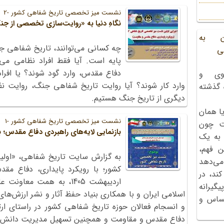
نشست میز تخصصی تاریخ شفاهی کشور -2
نگاهِ دنیا به «روایت‌سازی تخصصی از 
ن به
چه کسانی می‌توانند، تاریخ شفاهی جن
ی
پایه است. آیا فقط افراد نظامی می‌
دفاع مقدس، وارد گود شوند؟ یا افرا
وی و
وارد کار شوند؟ آیا روایت تاریخ شفاهی جنگ، روایت نظ
ه گذشته
دیگری از تاریخ جنگ هستیم.
ا همان
نشست میز تخصصی تاریخ شفاهی کشور -1
ت چون
بازنمایی لایه‌های راهبردی دفاع مقدس؛ 
 به یک
ن فهم،
به گزارش سایت تاریخ شفاهی، «او
می‌دهد
کند، در
اردیبهشت 1405، به همت م
گیرانه
اسلامی ایران و با همکاری بنیاد حفظ آثار و نشر ارزش‌ها
احساس و
و انسجام فعالان حوزه تاریخ شفاهی کشور در راستای ارت
دفاع مقدس و مقاومت و همچنین تسهیل مدیریت دانش‌ها