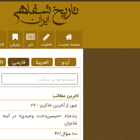
صفحه نخست
خاطرات
خبر
پاورقی
کتا
اُردو
العربية
فارسي
sh
آخرین مطالب
عبور از آخرین خاکریز - 27
زنده‌یاد «سیمین‌دخت وحیدی» در آینه 
شاعران
100 سؤال/42