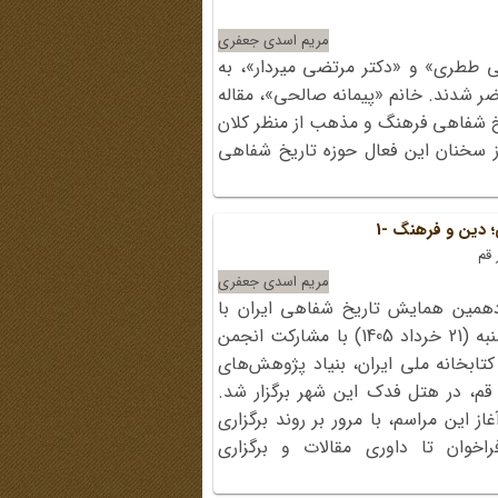
مریم اسدی جعفری
 ططری» و «دکتر مرتضی میردار»، به
ر شدند. خانم «پیمانه صالحی»، مقاله
یخ شفاهی فرهنگ و مذهب از منظر کلان
 از سخنان این فعال حوزه تاریخ شفاهی
دین و فرهنگ -1
قم
مریم اسدی جعفری
دهمین همایش تاریخ شفاهی ایران با
موضوع «دین و فرهنگ»، صبح پنجشنبه (21 خرداد 1405) با مشارکت انجمن
کتابخانه ملی ایران، بنیاد پژوهش‌های
قم، در هتل فدک این شهر برگزار شد.
 این مراسم، با مرور بر روند برگزاری
اخوان تا داوری مقالات و برگزاری