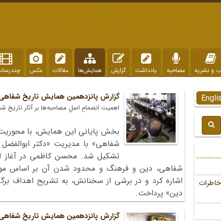
ب و نشریه
مصاحبه
یادداشت
گزارش
همایش‌ها
مقالات
عکس
چندرسانه
گزارش پانزدهمین همایش تاریخ شفاهی؛ 
Engli
اهمیت انضمامِ اصلِ مصاحبه‌ها بر آثار تاریخ ش
بخش پایانیِ این همایش، با محوریت «
شفاهی» با مدیریت «دکتر ابوالفضل
تشکیل شد. محسن کاظمی در آغاز ا
شفاهی، دین و فرهنگ و محدود شدن آن بر اساس موضو
اشاره کرد و در برشی از سخنانش، به تشریح اهداف بر
خاطرات
دین» پرداخت.
گزارش پانزدهمین همایش تاریخ شفاهی؛ 