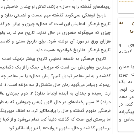
رویدادهای گذشته را به «حال» بازکند، تلاش او چندان خاصیتی د
تاریخ فرهنگی نمی‌گوید گذشته مهم نیست و اهمیتی ندارد و آ
ن به
تاریخ فرهنگی ادعایش این است که «حال» چیزی و بیانی جز گذشته
ی
چیزی که هیچگونه حضوری در حال ندارد، تاریخ هم ندارد، ولوآن
هزاران ورق در مورد آن نوشته شود. برای تاریخ سنتی و کلاس
وی و
تاریخ فرهنگی «تاریخ خواندن» اهمیت دارد.
ه گذشته
تاریخ فرهنگی به فلسفه تحلیلیِ تاریخ بیشتر نزدیک است تا 
ا همان
مهمترین رهاوردش این است که مورّخان جنگ را از یک دگماتیسم 
ت چون
گذشته را به امر معاصر تبدیل کنیم؟ زمان «حال» یا امر معاصر چه ا
 به یک
ریموند
ن فهم،
ارث رسیده و چندان به آینده 
می‌دهد
دارند) 3. سوم رخدادهای در حال ظهور (یعنی چیزهایی که به ط
کند، در
فرهنگی مفهوم گذشته و حال را پرابلماتایز کرد. به اعتقاد دیور
گیرانه
احساس و
اما پرسش این است که گذشته دقیقاً کجا تمام می‌شود و از کجا ز
بر مفهوم گذشته و حال، مفهوم «روایت» را نیز پرابلماتایز کرد.