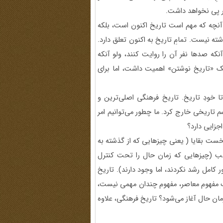
ر پی نخواهد داشت.
نچه که مهم است تاریخ اکنون است، بلکه
 نیست. تمامِ تاریخ به اکنون تعلق دارد.
که صدها نفر آن را روایت کنند، ولو آنکه
یک «تاریخ نوشتن» اهمیت داشت، اما برای
خودِ تاریخ. تاریخ فرهنگی اصلی‌ترین و
تاریخی خارج کرد. ما چطور می‌توانیم امر
جزایی دارد؟
 ویلیامز می‌گوید زمان حال متشکل از سه مؤلفه است. 1. نخست بقایا ( یعنی چیزهایی که از گذشته به
ارتباط ندارد) 2. دوم چیزهای غالب (چیزهایی که زمان حال را تحت کنترل
ور کامل رشد نکردند، اما وجود دارند). تاریخ
ینگ مفهوم معاصر، مفهوم چندان مهمی نیست،
مان حال آغاز می‌شود؟ تاریخ فرهنگی، علاوه