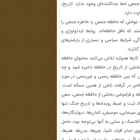
معی خط جداکننده‌ای وجود ندارد. تاریخ،
وت دارد.
 عواملی که حافظه جمعی یا خاطره جمعی را
د که ناقل حافظه‌اند. روابط ایدئولوژی و
ی، شرایط سیاسی و بسیاری از پارامترهای
ذارند.
ارها همواره تلاش می‌کنند محتوای حافظه
خشی از تاریخ در حافظه ذخیره شود و چه
 که بین حافظه رسمی و غیررسمی در مورد
یر در گرفته، ناشی از همین مسأله است.
فظه و فراموشی بخشی از حافظه جمعی، سعی
اد ثبت و ضبط رویدادها و تاریخ جنگ تنها
سینمایی، موسیقی، اِلمان‌ها، دیوارنگاره‌ها،
کلاسیک و سنتی به آنها بی‌توجه بود، حامل
ام افراد، اشیا، چیزها، بدن‌ها، هنرها،
 اگر می‌خواهیم روایت غنی‌شده و فربهی از