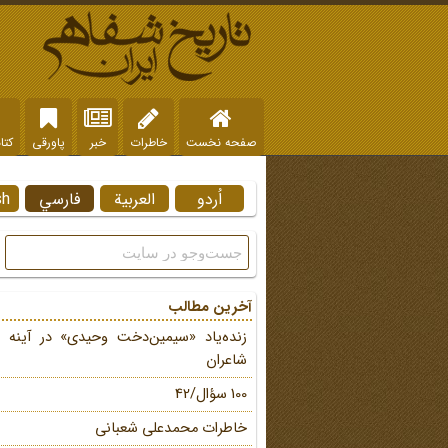
صفحه نخست
خاطرات
خبر
پاورقی
کتا
اُردو
العربية
فارسي
sh
آخرین مطالب
زنده‌یاد «سیمین‌دخت وحیدی» در آینه 
شاعران
100 سؤال/42
خاطرات محمد‌علی شعبانی