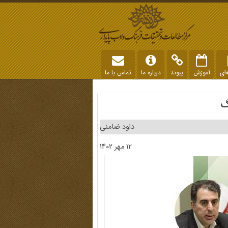
‌ای
آموزش
پیوند
درباره ما
تماس با ما
گ
داود ضامنی
12 مهر 1402