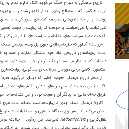
تاریخ فرهنگی به مورخ جنگ می‌گوید اتکاء تامّ و تمام به ر
ثروت هنگفتی که از مصالح روایتی به او تقدیم شده را می‌پذیرند
روئیده و از چه دالان‌های تحریف کننده‌ای عبور کرده تا به و
نمی‌توانند یا نمی‌خواهند یا حوصله ندارند روایت را مجدد تفسیر ک
را تحت انقیاد سیاست‌های حافظه و سیاست‌های فراموشی کنار بگذ
«روایت» آنطور که نظریه‌پردازانی چون پل ونیه، لوئیس مینک 
است. رویدادهای تاریخی، ذاتاً هیچ مشکلی ندارند و خود به خ
داستانی که به نظر می‌رسد در یک اثر تاریخی وجود دارد، به وس
استنفورد: گاهی برخی مورخان در قالب روایت‌گویی، روایت‌سازی نی
از منظر تاریخ فرهنگی «فهم» آنطور که دیلتای می‌گوید صرف
بلکه ترکیبی پیچیده از تمام نیروهای ذهنی وکنش‌های عاطفی است
طریق نشانه‌هایی که بیانگر آن واقعیت بوده و این نشانه‌ها به ح
تاریخ فرهنگی منتقد جدی فراروایت‌هاست. معتقد است هیچ فرا
تلاش می‌کند تا از هر نوع دیدگاه جوهری و نخبه‌گرایانه در تاری
تقلل‌گرایی و
Reductionism
نمی‌کند. این ره‌آورد – چنانکه عر
خواب یک دگماتیسم معرفتی و تاریخی بیدار شوند. به اعتقاد من،