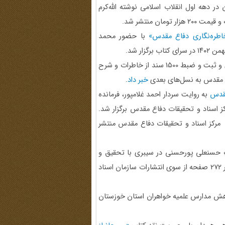
ر دهه اول انقلاب اسلامی نوشته الله‌کرم
خاطره‌نگاری دفاع مقدس»
با حضور محمد
ار شد.
◄ مدیرکل بنیاد شهید و امور ایثارگران استان اردبیل از جمع‌آوری و ثبت و ضبط 1500 سند از خاطرات و شرح
ع مقدس به نسل‌های بعدی
خبر داد
.
مقدس
به روایت سردار احمد غلامپور، فرمانده
 در دوران دفاع مقدس سه‌شنبه 10 بهمن 1402 در مرکز اسناد و تحقیقات دفاع مقدس برگزار شد.
در 1398 و جلد دوم آن بهمن 1402 به همت مرکز اسناد و تحقیقات دفاع مقدس منتشر
 حسنعلی پورحسنی در سیبری با تحقیق و
تدوین علی درازی به همت معاونت پژوهش و منابع دیجیتال، در ۲۷۲ صفحه از سوی انتشارات سازمان اسناد
هش مدارس علمیه خواهران استان خوزستان