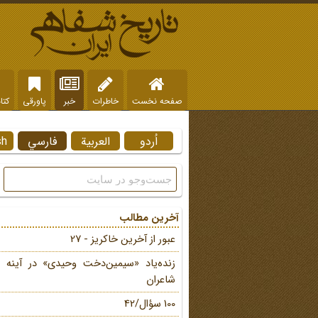
صفحه نخست
خاطرات
خبر
پاورقی
کتا
اُردو
العربية
فارسي
sh
آخرین مطالب
عبور از آخرین خاکریز - 27
زنده‌یاد «سیمین‌دخت وحیدی» در آینه 
شاعران
100 سؤال/42