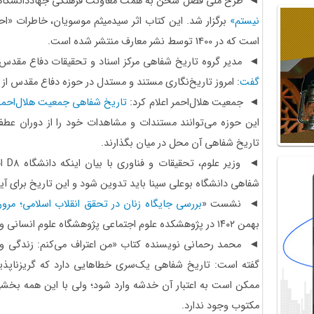
◄ طرح ملی فصل سخن به همت معاونت فرهنگی جهاددانشگاهی
نیستم»
برگزار شد. این کتاب اثر سیدمیثم موسویان، خاطرات «احمد 
است که در 1400 توسط نشر معارف منتشر شده است.
◄ مدیر گروه تاریخ شفاهی مرکز اسناد و تحقیقات دفاع مقدس ب
گفت
: امروز تاریخ‌نگاری مستند و مستدل در حوزه دفاع مقدس از
◄ جمعیت هلال‌احمر اعلام کرد:
تاریخ شفاهی جمعیت هلال‌احمر
این حوزه می‌توانند مستندات و مشاهدات خود را از دوران عطف
تاریخ شفاهی آن محل در میان بگذارند.
◄ وزیر علوم، تحقیقات و فناوری با بیان اینکه دانشگاه D8 افتخاری برای همدان است،
شفاهی دانشگاه بوعلی سینا باید تدوین شود و این تاریخ برای آین
◄ نشست «
بررسی جایگاه زنان در تحقق انقلاب اسلامی؛ مروری
بهمن ۱۴۰۲ در پژوهشکده علوم اجتماعی پژوهشگاه علوم انسانی و مطالعات فرهنگی برگزار شد
◄ محمد رحمانی نویسنده کتاب «من اعتراف می‌کنم: زندگی و ز
گفته است: تاریخ شفاهی یک‌سری خطاهایی دارد که گریزناپذیر 
ممکن است به اعتبار آن خدشه وارد شود؛ ولی با این همه بخشی
مکتوب وجود ندارد.