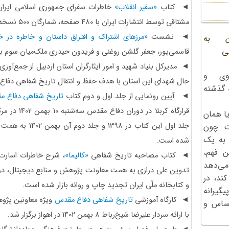
◄ کتاب
«سفیر انقلاب»
خاطرات سفرای جمهوری اسلامی ایران د
مشتاقی توسط انتشارات ایران با ۴۸۰ صفحه، شمارگان ۵۰۰ نسخه و قیمت ۲۰۰ هزار تومان منتشر شد.
◄ نشست
«مرزهای اشتراک و افتراق داستان و خاطره در 
ن به
ی
قاسمی‌پور، جعفر گلشن روغنی و فریدون حیدری ملک‌میان سوم بهمن ۱۴۰۲ در سرای کتاب برگز
وی و
حال شهدای این استان با هدف حفظ و انتقال تاریخ شفاهی دفا
ه گذشته
◄ آیین رونمایی از جلد اول و دوم کتاب
تاریخ شفاهی دفاع 
قرارگاه کربلا
ا همان
جلد اول این کتاب 
ت چون
 به یک
شده است.
ن فهم،
◄ کتاب مصاحبه تاریخ شفاهی
«کالیما»
، شرح خاطرات اسارت
می‌دهد
کند، در
و کتابخانه ملّی ایران تجدید چاپ و روانه بازار شده است.
گیرانه
◄ کارگاه آموزشی
تاریخ شفاهی دفاع مقدس
ویژه معاونین پژو
احساس و
با ارائه سردار علیرضا شیخ‌رباط 8 بهمن 1402 در اهواز برگزار شد.