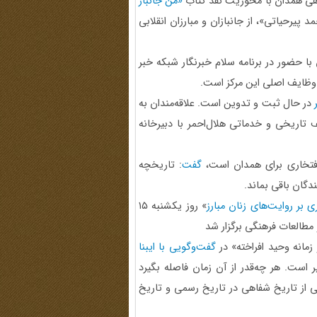
 همدان با محوریت نقد کتاب
«من جانباز
پیرحیاتی»، از جانبازان و مبارزان انقلابی
ا حضور در برنامه سلام خبرنگار شبکه خبر
 وظایف اصلی این مرکز است.
در حال ثبت و تدوین است. علاقه‌مندان به
 تاریخی و خدماتی هلال‌احمر با دبیرخانه
گفت
: تاریخچه
دگان باقی بماند.
 بر روایت‌های زنان مبارز
» روز یکشنبه ۱۵
مانه وحید افراخته» در
گفت‌وگویی با ایبنا
است. هر چه‌قدر از آن زمان فاصله بگیرد
 از تاریخ شفاهی در تاریخ رسمی و تاریخ