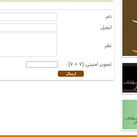
نام:
ایمیل:
نظر:
تصویر امنیتی (7 + 7) :