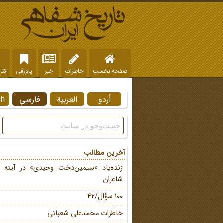
صفحه نخست
خاطرات
خبر
پاورقی
کتا
اُردو
العربية
فارسي
sh
آخرین مطالب
زنده‌یاد «سیمین‌دخت وحیدی» در آینه 
شاعران
100 سؤال/42
خاطرات محمد‌علی شعبانی