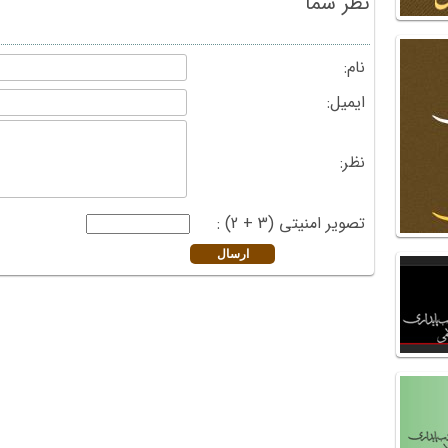
نظر شما
نام:
ایمیل:
نظر:
تصویر امنیتی (3 + 2) :