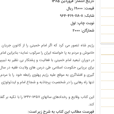
تاریخ انتشار: فروردین 1385
قیمت: 19000 ریال
شابک: 8-118-419-964
نوبت چاپ: اول
شمارگان: 2000
رژیم شاه تصور می کرد که اگر امام خمینی را از کانون جریان
خاموش و مردم به پا خواسته ایران را سرکوب نماید؛ بنابراین امام ر
در دوران تبعید امام خمینی با فعالیت و پشتکار بی نظیر به تبیین 
گیری و افشاگری به موقع علیه رژیم پهلوی رابطه خود را با مرد
تنها راه رهایی را در شخصیت پرجاذبه و شجاع امام و ایدئولوژی 
این کتاب وقایع و رخدادهای سا
کند.
فهرست مطالب این کتاب به شرح زیر است: