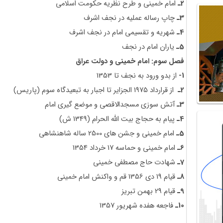
2ـ
امام خمینی و طرح نظریه حکومت اسلامی
3ـ
چاپ رساله عملیه در نجف اشرف
4ـ
شهریه و تقسیمی امام در نجف اشرف
5ـ‌
یاران امام در نجف
فصل سوم: امام خمینی و دولت عراق
1-
از بدو ورود به نجف تا 1353
2ـ
از قرارداد 1975 الجزایر تا اجبار به تبعیدگاه سوم (پاریس)
3ـ‌
آتش سوزی مسجدالاقصی و موضع گیری امام
4ـ
پیام به حجاج بیت الله الحرام (1349 ش)
5ـ
امام خمینی و جشن های 2500 ساله شاهنشاهی
6ـ
امام خمینی و حماسه 17 خرداد 1354
7ـ
شهادت حاج مصطفی خمینی
8ـ
قیام 19 دی 1356 قم و واکنش امام خمینی
9ـ
قیام 29 بهمن تبریز
10ـ
فاجعه هفده شهریور 1357