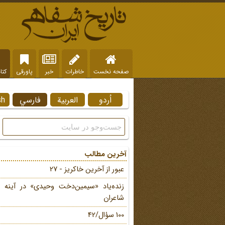
صفحه نخست
خاطرات
خبر
پاورقی
کتا
اُردو
العربية
فارسي
sh
آخرین مطالب
عبور از آخرین خاکریز - 27
زنده‌یاد «سیمین‌دخت وحیدی» در آینه 
شاعران
100 سؤال/42