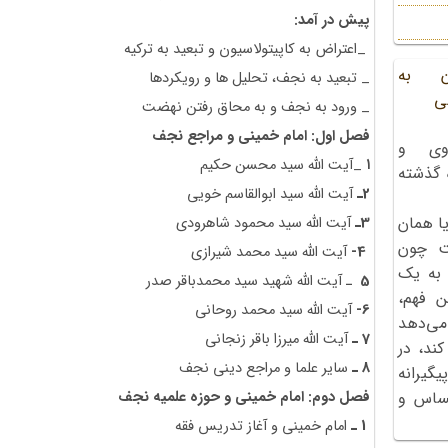
پیش در آمد:
_اعتراض به کاپیتولاسیون و تبعید به ترکیه
ن به
_ تبعید به نجف، تحلیل ها و رویکردها
ی
_ ورود به نجف و به محاق رفتن نهضت
فصل اول: امام خمینی و مراجع نجف
وی و
۱
_آیت الله سید محسن حکیم
ه گذشته
2ـ
آیت الله سید ابوالقاسم خویی
ا همان
3ـ
آیت الله سید محمود شاهرودی
ت چون
4-
آیت الله سید محمد شیرازی
 به یک
5
ـ آیت الله شهید سید محمدباقر صدر
ن فهم،
6-
آیت الله سید محمد روحانی
می‌دهد
7 ـ
آیت الله میرزا باقر زنجانی
کند، در
8 ـ
سایر علما و مراجع دینی نجف
گیرانه
فصل دوم: امام خمینی و حوزه علمیه نجف
احساس و
1 ـ
امام خمینی و آغاز تدریس فقه