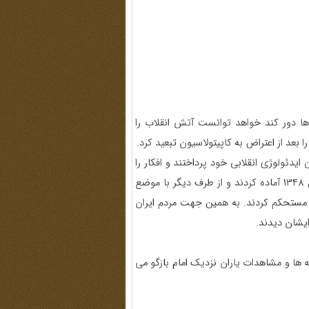
 ها دور کند خواهد توانست آتش انقلاب را
ا بعد از اعتراض به کاپیتولاسیون تبعید کرد.
ایدئولوژی انقلابی خود پرداختند و افکار را
برای برپایی حکومت اسلامی طی درس های ولایت فقیه در سال 1348 آماده کردند و از طرف دیگر با موضع
م مستحکم کردند. به همین جهت مردم ایران
ایشان دیدند.
لهای 1357-1342 را با تکیه بر گفته ها و مشاهدات یاران نزدیک امام بازگو می