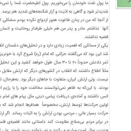
ما پول نفت خودمان را می‌خوریم. پول اعلیحضرت شما را نمی‌
شدیدتر شود و گاهی به اذیت و آزار شکنجه‌های شدید هم برسد.
از آنجا که من در زمان طاغوت هنوز ازدواج نکرده بودم ،مشکلی 
آنها نداشتم. مادر و پدر من هم خیلی طرفدار روحانیت و انسان‌ه
قضیه نداشتند.
یکی از مسائلی که اهمیت زیادی دارد و در تحلیل‌های دشمنان انقل
شد این بود که می‌گفتند حرکتی که امام (ره) شروع کرد با خونریزی
ثمر دادنش حدوداً 20 تا 30 سال طول خواهد کشید 
مثلاً اطلاع داشتند که انقلاب در کشورهای دیگر که ارتش مقابل 
نیست. ولی ارتش ایران، متفاوت با جاهای دیگر بود. به‌هرحال، ا
بودند. با این‌که به ظاهر نمی‌توانستند مخالفت خود را با رژیم ا
انس داشتند و آماده‌ی دریافت پیامی دینی مثل پیام های امام بو
اولین حرکت‌ها توسط ارتش، مخصوصاً همافرها انجام شد که به ن
حرکت بسیار عالی ، مردمی بودن ارتش را به اثبات رساند. اگر ا
در برابر مردم بی‌سلاح مقاومت کند داستانی مانند قضیه‌ی ف
چندین سال است مبارزه می‌کنند و نمی‌توانند پیروز شوند. ولی 