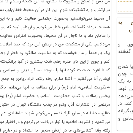
من پس از صلاح و مشورت با ایشان، به این نتیجه رسیدم که بناب
در ارتش، وارد تشکیلات شوم. این کار در آن محیط خفقان‌آور، بسی
آن محیط نمی‌توانستیم به‌صورت اجتماعی فعالیت کنیم و به ای
ن به
همه جا بودند کاملاً احساس خطر می‌کردیم و آن‌طور نبود که بتوان
ی
را سامان داد و ما ناچار در آن محیط، به‌صورت انفرادی فعالیت م
وی و
می‌دادیم. یکی از مشکلات من در ارتش این بود که ضد اطلاعات
ه گذشته
یک بار عمداً از من خواست که به مناسبت سالگرد رد خطر از وجود ش
کنم و چون از این کار، طفره رفتم، شک بیشتری در آنها برانگیخ
ا همان
که با افراد، صحبت کرده آنها را متوجه مسائل دینی و سیاسی رو
ت چون
ایشان آقا می‌گفتیم – آشنا سازم. رفته رفته، افراد زیادی به جمع
 به یک
«حکومت اسلامی» امام (ره) را برای مطالعه به آنها می‌دادم. ناگف
ن فهم،
می‌دهد
پخش رسالات و کتاب «حکومت اسلامی» حضرت امام (ره) بود. این ک
کند، در
مرتضی در انتشارات آذر، واقع در جنب دانشگاه تهران در اخت
گیرانه
دفاع، مخفیانه در میان افراد تقسیم می‌کردم. شهید شاه‌آبادی ه
احساس و
می‌شدیم و نشریه، اعلامیه یا نوار دریافت می‌کردیم و در اختیار دوس
رفته رفته آشنایی‌های ما در ارتش منجر به اعتماد و در خارج