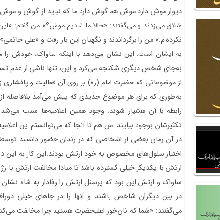
دیوار موش دارد موش هم گوش دارد ما که نباید از گوش و موش بت
شلاق می‌زدند و می‌گفتند: «حالا ما شدیم موش؟» من گفتم: «ای
نکرده‌ام.» من را برگرداندند و نگهبان این بار رفت و «علی حاتمی» ر
به ایشان است. این نشان می‌دهد با اینکه ساواک، خودش را مق
به‌جای شخص دیگری شکنجه می‌کرد و این، تنها ناشی از عدم تسلط
از موضوعاتی که حضرت امام (ره) بر روی آن فعالیت و پافشاری زی
به‌طوری که برای هر موضوع جدیدی که پیش می‌آمد بلافاصله از ط
رابطه با آن هشیار شوند. وجود همین اعلامیه‌ها سبب می‌شد ک
تکثیرشان بوجود بیایند. من هم تا آنجا که می‌توانستم این اعلامیه‌
در آن زمان بعضی از اشخاصی که در زندان حضور داشتند توسط ض
اختیار سلول‌های مخصوص به خود ارتش بودند.این کار به این دلیل
ارتش با یکدیگر خیلی گسترده باشد تا مبادا مخالفت ارتش با رژ
ساواک و ارتش این بود که پرسنل ارتش را وفادار به شاه نشان د
در بین دیگران شاخص باشند و آنها را در جاهای خیلی دورافتاد
می‌گفتند: «شما که نان‌خور اعلیحضرت هستید چرا مخالفت می‌کن