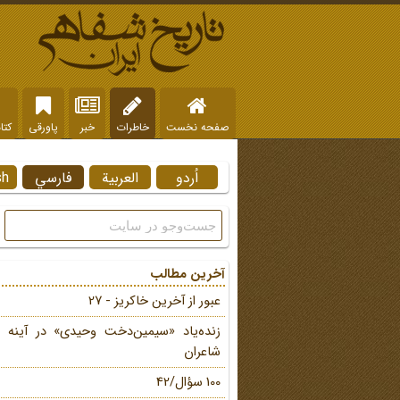
صفحه نخست
خاطرات
خبر
پاورقی
کتا
اُردو
العربية
فارسي
sh
آخرین مطالب
عبور از آخرین خاکریز - 27
زنده‌یاد «سیمین‌دخت وحیدی» در آینه 
شاعران
100 سؤال/42