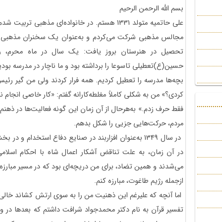
بسم الله الرحمن الرحیم
علی حاتمیه متولد 1331 هستم. در خانواده‌ای مذهبی
مجالس مذهبی شرکت می‌کردم و به‌عنوان یک سخنران مذهبی م
تحصیل در هنرستان بروز یافت: یک سال در ماه محرم، رژ
حسین(ع)تعطیلی تاسوعا را برداشته بود و ما ناچار در مدرسه بودی
بچه‌ها مدرسه را تعطیل کردیم. همه فرار کردند ولی من گیر رئیس 
کردی؟» من به شکلی کاملاً مغلطه‌کارانه گفتم: «کار خاصی انجام ن
فقط حرف زدم.» به‌هرحال از آن زمان این گونه فعالیت‌ها در ذهنم ر
مردم، حرکت‌هایی جزیی را شکل بدهم.
در سال 1349 به‌عنوان افزاربند در صنایع دفاع استخدام 
در آن زمان، به علت تناقض آشکار اعمال شاه با احکام اسلامی، 
می‌شدند و همین تضاد، برای من دریچه‌ای بود که در مسیر مبارزه قر
ازجمله رژیم طاغوت، مبارزه کنم.
اما آنچه که علیرغم این ذهنیت من را به سوی ارتش کشاند خالی ا
تفسیر قرآن به نام دکتر محمدجواد شرافت داشتم که بعدها در وا