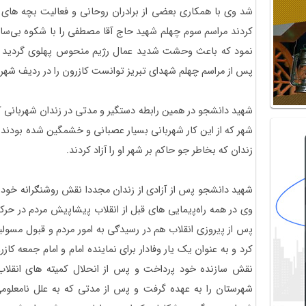
شد وی با همکاری بعضی از برادران روحانی و فعالیت بچه ها
کردند مراسم سوم چهلم شهید حاج آقا مصطفی را با شکوه بی‌سا
نمود که باعث وحشت شدید عمال رژیم منحوس پهلوی گردید و در 
پس از مراسم چهلم شهدای تبریز توانست کازرون را در ردیف شهر ها
شهید دانشجو در همین رابطه دستگیر و مدتی در زندان شهربانی کا
شهر که از این کار شهربانی بسیار عصبانی و خشمگین شده بودند ب
زندان که بخاطر جو حاکم بر شهر او را آزاد کردند.
شهید دانشجو ﭘس از آزادی از زندان مجددا نقش روشنګرانه خود را 
وی در همه راهﭘیمایی های قبل از انقلاب ﭘیشاﭘیش مردم در حرکت
ﭘس از ﭘیروزی انقلاب هم در رسیدګی به امور مردم و قبول مسولی
کرد و به عنوان یک یار وفادار برای نماینده امام و امام جمعه کاز
نقش سازنده خود ﭘرداخت و ﭘس از انحلال کمیته های انقلاب
شهرستان را به عهده گرفت و ﭘس از مدتی که به علل نامعلو