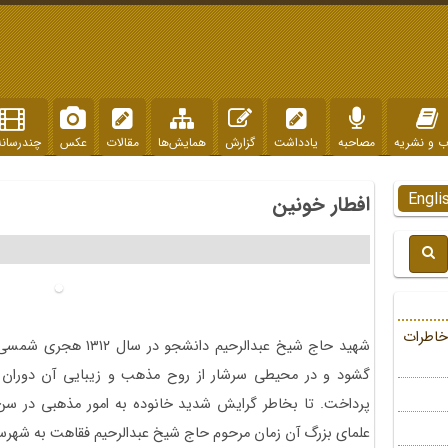
ب و نشریه
مصاحبه
یادداشت
گزارش
همایش‌ها
مقالات
عکس
چندرسانه
Engli
افطار خونین
خاطرات
شهید حاج شیخ عبدالرحیم
گشود و در محیطی سرشار از روح مذهب و زیبایی آن دوران ک
علمای بزرگ آن زمان مرحوم حاج شیخ عبدالرحیم فقاهت به شه