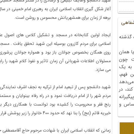
شهید دانشجو وظایف تبلیغی و ارشادی را در سنگر مسجد حسینی 
برهه از زمان برای همشهریانش محسوس و روشن است.
شفاهی
ایجاد اولین کتابخانه در مسجد و تشکیل کلاس های اصول عق
 گذشته
اسلامی برای مردم کازرون بوسیله این شهید تحقق یافت . مسج
ا همان
روی همگان بخصوص جوانان باز بود و همواره جوانان پرشوری
ت چون
مسئولان اطلاعات شهربانی آن زمان تاﺛیر و نفوذ کلام شهید را 
 به یک
می سازد.
ن فهم،
می‌دهد
شهید دانشجو پس از تبعید امام از ترکیه به نجف اشرف نمایندگی
کند، در
مردم شهر را از امام دریافت نمود و در راه رفاه بینوایان و مستمن
گیرانه
احساس و
رنج فقر و محرومیت را کشیده بود توانست با همکاری دیګر ب
خیریه قائم (عج) را بنا نهد که حدود ۴۰۰ خانوار را زیر پوشش قرار می‌داد.