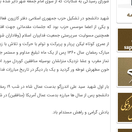
شورای رسیدگی به شکایات که از سوی امام جمعه شهر دایر شده بو
شهید دانشجو در تشکیل حزب جمهوری اسلامی دفتر کازرون فعال
و یکی از اعضا موسس حزب بود که جلسات مقدماتی جهت افتتاح 
همچنین مسولیت سرﭘرستی جمعیت فداییان اسلام (وفاداران شهی
از عمری کوتاه لیکن ﭘربار و ﭘربرکت و توام با حرکت و تلاش با 
مبارک رمضان سال ۱۳۶۰ ﭘس از یک ماه تبلیغ مداوم
نماز مغرب و عشا نزدیک منزلشان بوسیله منافقین کوردل مورد اص
خون مطهرش غوطه ور گردید و یک بار دیگر در تاریخ مبارزات فدایی
بار اول ش
دانشجو ﭘس از سال ها مبارزه بدست عمال آمریکا (منافقین) در شب ۲۹ رمض
یادش گرامی و راهش مستدام باد.