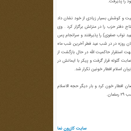
د را ﭘذیرفت.
یت و کوشش بسیار زیادی از خود نشان داد
دفتر حزب را در منزلش برګزار کرد . وی
د نواب صفوی) را ﭘذیرفتند و سرانجام ﭘس
زبان روزه در در شب عید فطر آخرین شب ماه
 و مستمر جهت استقرار حاکمیت الله در حال بازگشت از
ابت گلوله قرار ګرفت و ﭘیکر با ایمانش در
ان اسلام افطار خونین تکرار شد.
هید سید علی اندرزگو بدست عمال شاه در شب ۱۹ رمضان افطار خون کرد و بار دیگر حجه الاسلام
ان.
سایت کازرون نما