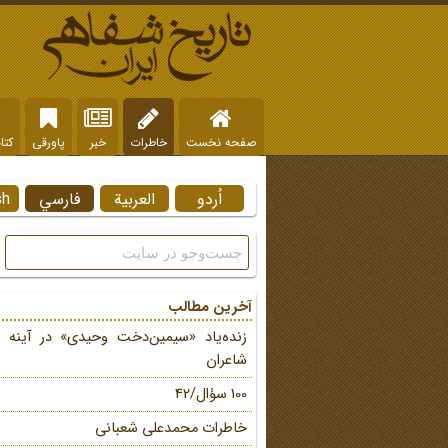
صفحه نخست
خاطرات
خبر
پاورقی
کتا
اُردو
العربية
فارسي
sh
آخرین مطالب
زنده‌یاد «سیمین‌دخت وحیدی» در آینه 
شاعران
100 سؤال/42
خاطرات محمد‌علی شعبانی