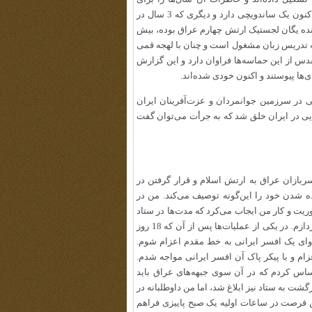
فرزندان و نوه‌هایشان بازگو می‌کنند. افسر دیروز ارتش مغرور عراق اکنون یک ساندویچی دارد و دیگری که 3 سال در
نده یگان لجستیک ارتش چهارم عراق بوده، ‌بیش
ه به تدریس زبان مشغول است و چنان با لهجه قمی
 از این حماسه‌ها فراوان دارد و این گزارش
ا پیوستند و اکنون خودی شده‌اند.
 در سرزمین جوانمردان و عزت‌آفرینان ایران
اسه‌هایی در ایران خلق شد که به جرأت می‌توان گفت
بازان عراق به ارتش اسلام و قرار گرفتن در
ه شدن خود را این‌گونه توصیف می‌کند. من در
ت و کار من ایجاب می‌کرد که مدت‌ها در ستاد
مستقر باشم تا به مداوای افسران ارشد مجروح به صورت سرپایی بپردازم. در یکی از عملیات‌ها پس از آن که 18 روز
وای یک افسر ایرانی به خط مقدم اعزام شوم.
ام و با پیکر پاک آن افسر ایرانی مواجه شدم.
ساس کردم که در آن سوی جبهه‌های عراق باید
شت به ستاد نیز ابلاغ شد، اما من داوطلبانه در
ن فرصت در ساعات اولیه یک صبح پاییزی فراهم