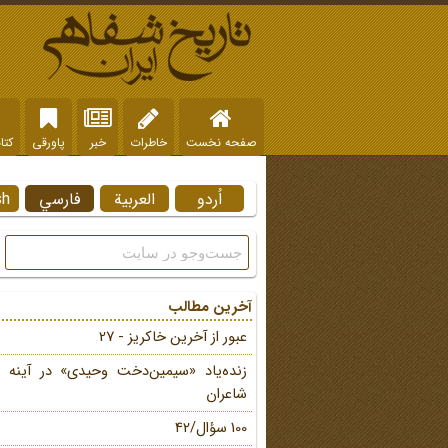
صفحه نخست
خاطرات
خبر
پاورقی
کتا
اُردو
العربية
فارسي
sh
آخرین مطالب
عبور از آخرین خاکریز - 27
زنده‌یاد «سیمین‌دخت وحیدی» در آینه 
شاعران
100 سؤال/42