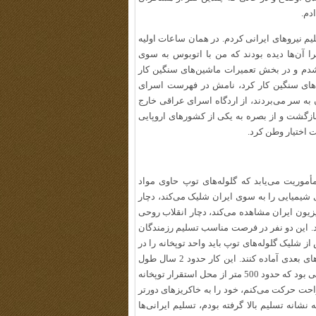
دم.
م نیروهای ایرانی کردم. در همان ساعات اولیه
 آن‌ها دیده بودند که من با اتوبوس به سوی
ل شدم و در بخش تعمیرات ماشین‌های سنگین کار
تعمیرکار ماشین‌های سنگین کار کرد، نامش در فهرست اسرای
به سر می‌بردند، از اردگاه اسرای عراقی خارج
بازگشت و از بصره به یکی از کشورهای اروپایی
أموریت می‌یابد که گلوله‌های توپ حاوی مواد
 شیمیایی را به سوی ایران شلیک می‌کند،‌ دچار
یون ایران مشاهده می‌کند،‌ دچار انقلاب روحی
. این دو نفر در فرصت مناسب تسلیم رزمندگان
شلیک گلوله‌های توپ باید واحد توپخانه را در
اختیار سربازان تدارکات آتش قرار می‌دادیم تا توپخانه را برای شلیک‌های بعدی آماده کنند. این کار حدود 2 سال طول
می‌کشید و در واقع موقع استراحت من بود. محل استراحت در سنگرهایی بود که حدود 500 متر از محل استقرار توپخانه
احت حرکت می‌کنم، خود را به خاکریزهای دورتر
 نشانه تسلیم بالا گرفته بودم، تسلیم ایرانی‌ها