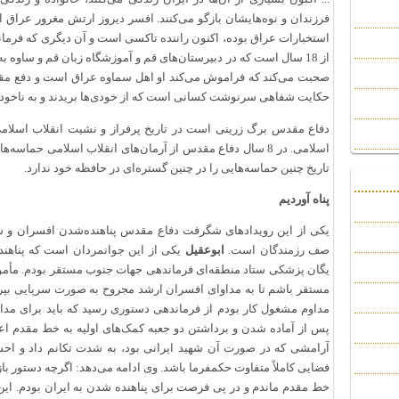
استخبارات عراق بوده، اکنون راننده تاکسی است و آن دیگری که فرما
از 18 سال است که در دبیرستان‌های قم و آموزشگاه زبان قم و ساو
صحبت می‌کند که فراموش می‌کند او اهل سماوه عراق است و دفع مقدس
حکایت شفاهی سرنوشت کسانی است که از خودی‌ها بریدند و به ناخودی‌ه
دفاع مقدس برگ زرینی است در تاریخ پرفراز و نشیت انقلاب اسلامی
اسلامی. در 8 سال دفاع مقدس از آرمان‌های انقلاب اسلامی حم
تاریخ چنین حماسه‌هایی را در چنین گستره‌ای در حافظه خود ندارد.
پناه آوردیم
یکی از این رویدادهای شگرفت دفاع مقدس پناهنده‌شدن افسران و سر
صف رزمندگان است.
ابوعقیل
یکی از این جوانمردان است که پناهند
یگان پزشکی ستاد منطقه‌ای فرماندهی جهات جنوب مستقر بودم. مأموری
مداوم مشغول کار بودم از فرماندهی دستوری رسید که باید برای مدا
پس از آماده شدن و برداشتن دو جعبه کمک‌های اولیه به خط مقدم اعز
آرامشی که در صورت آن شهید ایرانی بود، به شدت تکانم داد و اح
فضایی کاملاً متفاوت حکمفرما باشد. وی ادامه می‌دهد: اگرچه دستور بازگ
خط مقدم ماندم و در پی فرصت برای پناهنده شدن به ایران بودم. ای