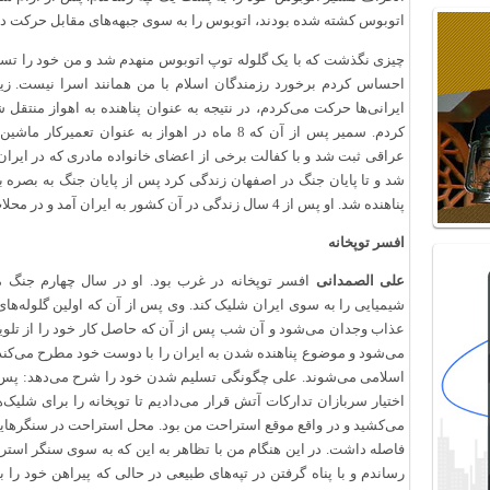
اتوبوس کشته شده بودند، اتوبوس را به سوی جبهه‌های مقابل حرکت دا
چیزی نگذشت که با یک گلوله توپ اتوبوس منهدم شد و من خود را تسلی
احساس کردم برخورد رزمندگان اسلام با من همانند اسرا نیست. زیرا
ایرانی‌ها حرکت می‌کردم، در نتیجه به عنوان پناهنده به اهواز منتق
کردم. سمیر پس از آن که 8 ماه در اهواز به عنوان 
عراقی ثبت شد و با کفالت برخی از اعضای خانواده مادری که در ایران 
شد و تا پایان جنگ در اصفهان زندگی کرد پس از پایان جنگ به بصره 
پناهنده شد. او پس از 4 سال زندگی در آن کشور به ایران آمد و در محلات اختیار وطن کرد.
افسر توپخانه
علی الصمدانی
اف
س
ر توپخانه در غرب بود. او در سال چهارم جنگ م
شیمیایی را به سوی ایران شلیک کند. وی پس از آن که اولین گلوله‌های
عذاب وجدان می‌شود و آن شب پس از آن که حاصل کار خود را از تلویز
می‌شود و موضوع پناهنده شدن به ایران را با دوست خود مطرح می‌کند
اسلامی می‌شوند. علی چگونگی تسلیم شدن خود را شرح می‌دهد: پس از 
فاصله داشت. در این هنگام من با تظاهر به این که به سوی سنگر استر
رساندم و با پناه گرفتن در تپه‌های طبیعی در حالی که پیراهن خود را به