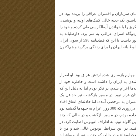
ان سربازان و افسران عراقی را بریده بود. در
رداشتن یک جعبه خالی کمک‌های اولیه و پوشیدن
یز را با خواندن آیه‌الکرسی طی کردم و خود را
ردم. ابوعقیل پس از آن که 13 ماه را در اردوگاه اسرای عراقی به سر برد، داوطلبانه به
جبهه‌های حق علیه باطل اعزام شد و 7 ماه و 11 روز نیز در جبهه‌ها حضور داشت تا این که قطعنامه 598 از سوی ایران
لبانه ایران را برای زندگی برگزید و هم‌اکنون
ربر سنگین گردان 181 از یگان 2 سپاه چهارم بازسازی شده ارتش عراق بود. او اصرار
ه شدن به ایران را داشته است و خاطره خود از
ه‌ها اعزام شدم، در فکر بودم اما به دلیل این که
ن فرار نبود. در مسیر بازگشت نیز حداقل یک
سران به مرخصی آمده؛ اما حادثه‌ای اتفاق افتاد
که زمینه را برای پناهنده شدنم را هم کرد. «سمیر» ادامه می‌دهد: دقیقاً در روزی که 300 روز اعزام به جبهه‌ها گذشته بود
جام داده بودم،‌ در مسیر بازگشت و در حالی که چند
ین گلوله توپ به اطراف اتوبوس اصابت کرد، در
فتند. در این شرایط اتوبوس خالی شد و من با
ن اوضاع و در حالی که چندین نفر از مسافران