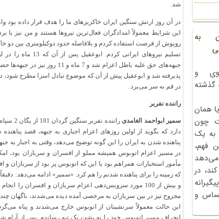
شد.
در آن روز ارتش سنگین ایران خاکریزهای ما را هدف قرار داده بود وام
این شرایط معمولاً امدادگران فعال‌ترین نیروها هستند و من نیز با ب
ن به
روپوش از فرصت استفاده کردم و بلافاصله حدود دوکیلومتری بین دو خاکر
ی
تسلیم نیروهای ایرانی ک
وی و
پذیرفته شد و ابوعقیل پیش از آن که موضوع تبادل اسرا مطرح شود، داوط
ه گذشته
در قم به سر می‌برد.
راننده نفربر
ا همان
ت چون
سمیر ابواحمد الغامدی
راننده نف
دارد که بگوید از اولین روزهای اعزام اجباری به جبهه، قصد پناهند
 به یک
پناهنده‌ شدن به ایران را این گونه توضیح می‌دهد، وقتی به اجبار به جبه
ن فهم،
در مسیر اعزام اتوبوس همیشه مملو از افسران و سربازان بود، امکا
می‌دهد
مأمور استخبارات همراهم بود یا این که اتوبوس پر بود از سربازان و اف
کند، در
گیرانه
و بیش از 100 مورد سرویس‌دهی اعزام سربازان و افسران را ان
احساس و
مجروح نیز در بین سربازان به مرخصی آمده دیده می‌شدند، ناگهان چند
این حالت معمولاً سرنشینان از اتوبوس خارج می‌شدند و پناه می‌گر
انحراف مسیر اتوبوس خود را به پشت یک تپه رساندم. پس از آرام شد