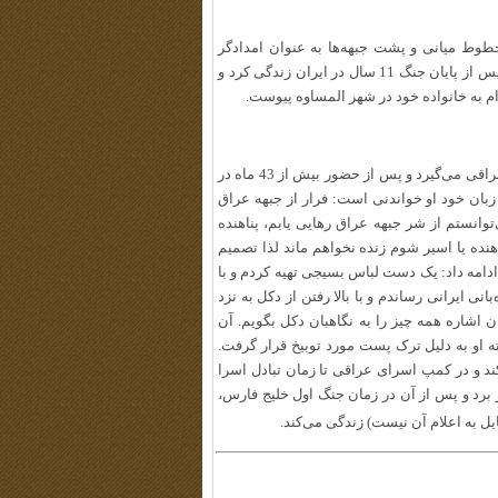
 خطوط میانی و پشت جبهه‌ها به عنوان امدادگر
خدمت کرد و به قول خود، دین خود را به برادران ایرانی‌اش ادا کرد و پس از پایان جنگ 11 سال در ایران زندگی کرد و
 به خانواده خود در شهر المساوه پیوست.
نیز تحت‌تأثیر سخنان و مصاحبه‌های اسرای عراقی می‌گیرد و پس از حضور بیش از 43 ماه در
 زبان خود او خواندنی است: فرار از جبهه‌ عراق
نستم از شر جبهه عراق رهایی یابم، پناهنده
هنده یا اسیر شوم زنده نخواهم ماند لذا تصمیم
 ادامه داد: یک دست لباس بسیجی تهیه کردم و با
ی ایرانی رساندم و با بالا رفتن از دکل به نزد
ن اشاره همه چیز را به نگاهبان دکل بگویم. آن
ته او به دلیل ترک پست مورد توبیخ قرار گرفت.
کند و در کمپ اسرای عراقی تا زمان تبادل اسرا
ر برد و پس از آن در زمان جنگ اول خلیج فارس،
ایل به اعلام آن نیست) زندگی می‌کند.