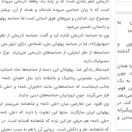
تاریخی شعر بلندی است که بر پایه یک واقعه تاریخی سروده 
است که با زبان حماسی سروده شده‌اند و هدف از آن، بیشتر
موضوع نبرد خدایان و نیروهای فوق انسانی است اما حماسه پهلوا
ن به
و داستانی تقسیم می‌شود.
ی
وی به حماسه تاریخی اشاره کرد و گفت: حماسه تاریخی از نظر 
وی و
«مهابهاراتا»، اما در حماسه پهلوانی ملی، اشخاص دارای تبلور مل
ه گذشته
حماسه‌ها از نظر تمثیلی، از حماسه‌های تاریخی غنی‌ترند. نوع 
سمبولیک دارند.
ا همان
امیدسالار یادآور شد: پهلوانان این دسته از حماسه‌ها نماد انسان
ت چون
داستانی، مضمونی رمانتیک و عاشقانه دارد مثل «همای نامه». ر
 به یک
جالب اینجاست که حماسه‌هایی مانند «خاوران نامه» و «علی نامه
ن فهم،
می‌دهد
قرار نمی‌گیرند. چون اروپاییان حماسه‌های دینی ندارند.
کند، در
وی افزود: من تعارضی میان «علی نامه» و شاهنامه نمی‌بینم. ای
گیرانه
پهلوانی ایران سازگارند. منتها این تفاوت را دارند که «علی 
احساس و
«علی نامه» هم حرفی جز این نزده که شاهنامه افسانه است. در عی
که شاهنامه، نغز و دلکش است. زیبایی آن را هم به سبب تخیلی ب