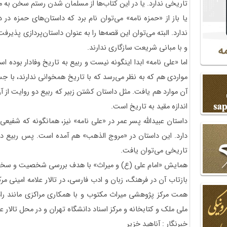
تاریخی ندارد. یا در این کتاب‌ها از مسلمان شدن رستم سخن به میا
یا باز از «حمزه نامه» می‌توان نام برد که داستان‌های حمزه در 
ندارد. البته می‌توان این قصه‌ها را به عنوان داستان‌پردازی پذیرف
و با مبانی شریعت سازگاری ندارند.
اما «علی نامه» ابدا اینگونه نیست و ربیع به تاریخ وفادار بوده اس
مواردی هم که به نظر می‌رسد که با تاریخ همخوانی ندارند، با ج
آن موارد هم یافت. مثل داستان کشتن زبیر که ربیع دو روایت از آن
اندازه مقید به تاریخ است.
داستان عبیدالله پسر عمر در «علی نامه» نیز، همانگونه که شفیعی
دارد. این داستان در «مروج الذهب» هم آمده است. پس ربیع دخال
تاریخی می‌توان یافت.
همایش «امام علی (ع) و میراث» با هدف بررسی شخصیت و سخنا
بازتاب آن در فرهنگ، زبان و ادب فارسی، در تالار علامه امینی مرک
ملی ملک و کتابخانه و مرکز اسناد دانشگاه تهران و در محل تالار عل
خبرنگار : آناهید خزیر