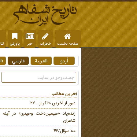
صفحه نخست
خاطرات
خبر
پاورقی
کتا
اُردو
العربية
فارسي
sh
آخرین مطالب
عبور از آخرین خاکریز - 27
زنده‌یاد «سیمین‌دخت وحیدی» در آینه 
شاعران
100 سؤال/42