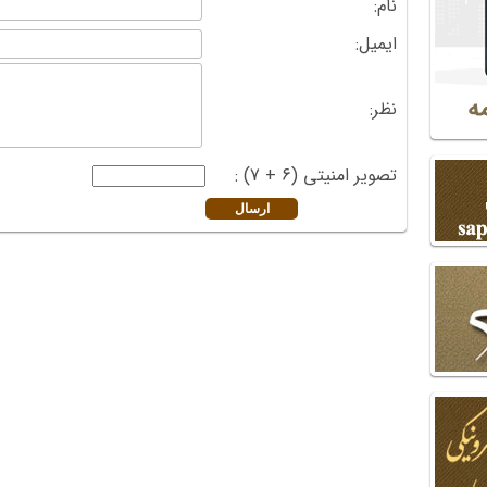
نام:
ایمیل:
نظر:
تصویر امنیتی (6 + 7) :