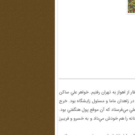
 من و علي ليسانس گرفتيم، در همان سال 1354 با قطار از اهواز به تهران رفتيم. خواهر علي ساکن
در زاهدان ماما و مسئول زايشگاه بود. خرج
لي مي‌فرستاد که آن موقع پول هنگفتي بود.
انه را هم خودش مي‌داد و به خسرو و فريبرز