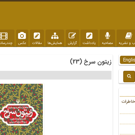
ب و نشریه
مصاحبه
یادداشت
گزارش
همایش‌ها
مقالات
عکس
چندرسانه
Engli
زیتون سرخ (23)
خاطرات