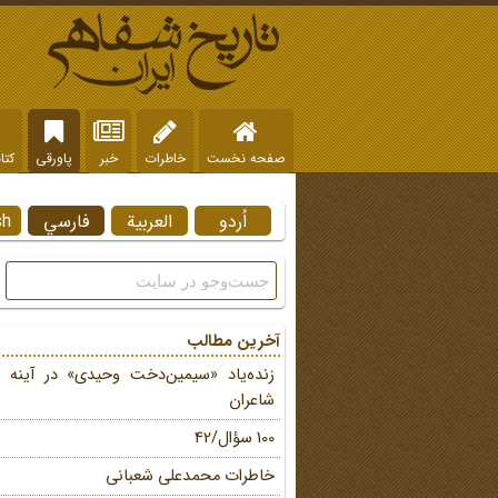
صفحه نخست
خاطرات
خبر
پاورقی
کتا
اُردو
العربية
فارسي
sh
آخرین مطالب
زنده‌یاد «سیمین‌دخت وحیدی» در آینه 
شاعران
100 سؤال/42
خاطرات محمد‌علی شعبانی