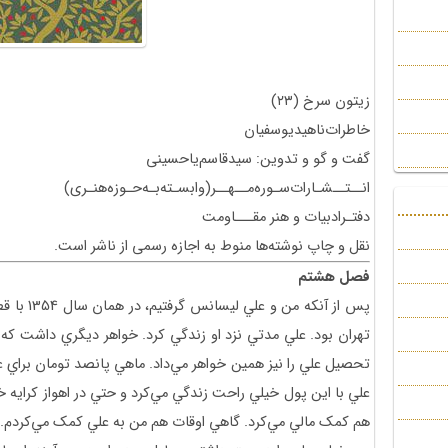
زیتون سرخ (۲۳)
خاطرات‌ناهید‌یوسفیان
گفت و گو و تدوین: سیدقاسم‌یاحسینی
انــتــشـارات‌سـوره‌مــهــر(وابسـته‌بـه‌حـوزه‌هنـری)
دفتـرادبیات و هنر مقـــاومت
نقل و چاپ نوشته‌ها منوط به اجازه رسمی از ناشر است.
فصل هشتم
پس از آنکه
تهران بود. علي مدتي نزد او زندگي کرد. خواهر ديگري داشت که 
تحصيل علي را نيز همين خواهر مي‌داد. ماهي پانصد تومان براي ع
علي با اين پول خيلي راحت زندگي مي‌کرد و حتي در اهواز کرايه خ
هم کمک مالي مي‌کرد. گاهي اوقات هم من به علي کمک مي‌کردم.