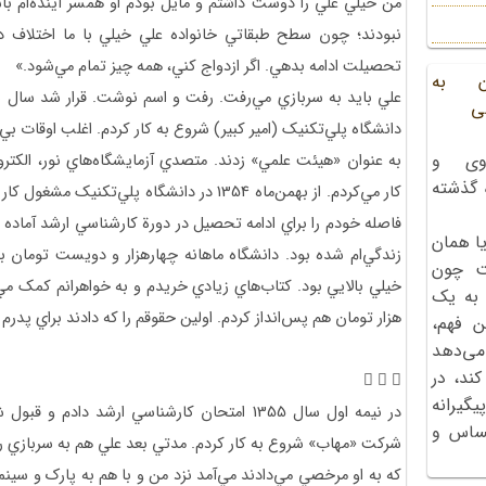
من خيلي علي را دوست داشتم و مايل بودم او همسر آينده‌ام با
نبودند؛ چون سطح طبقاتي خانواده علي خيلي با ما اختلاف 
تحصيلت ادامه بدهي. اگر ازدواج کني، همه چيز تمام مي‌شود.»
ن به
علي بايد به سربازي مي‌رفت. رفت و اسم نوشت. قرار شد سال بعد
ی
دانشگاه پلي‌تکنيک (امير کبير) شروع به کار کردم. اغلب اوقات بي‌
وی و
به عنوان «هيئت علمي» زدند. متصدي آزمايشگاه‌هاي نور، الکت
ه گذشته
فاصله خودم را براي ادامه تحصيل در دورة كارشناسي ارشد آماده مي
ا همان
زندگي‌ام شده بود. دانشگاه ماهانه چهارهزار و دويست تومان 
ت چون
خيلي بالايي بود. كتاب‌هاي زيادي خريدم و به خواهرانم کمک مي
 به یک
هزار تومان هم پس‌انداز کردم. اولين حقوقم را که دادند براي پ
ن فهم،
می‌دهد
کند، در
  
گیرانه
در نيمه اول سال 1355 امتحان كارشناسي ارشد داد
احساس و
شرکت «مهاب» شروع به کار کردم. مدتي بعد علي هم به سربازي رف
که به او مرخصي مي‌دادند مي‌آمد نزد من و با هم به پارک و سين