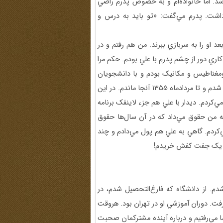
شد. اما خانواده‌ام و به خصوص پدرم راضي
داشت. پدرم مي‌گفت: «تو بايد به درس و
 او را به سربازي ببرند. من هم رفتم و در
کاري دور از چشم پدرم با علي بودم. حکم مرا
رومغناطيس و مکانيک بودم و با دانشجويان
کار مي‌کردم. از بهمن‌ماه 1354 در دانشگاه پلي‌تکنيک مشغول کار شدم و تا مردادماه 1355 آنجا ماندم. در اين
‌کردم. ديدار با علي هم جزء لاينفک برنامه
به من حقوق مي‌داد که در آن سال‌ها حقوق
‌کردم. گاهي به علي هم پول مي‌دادم و چند
درم يک جفت کفش خريدم!
م و قبول شدم. از دانشگاه كه فارغ‌التحصيل شدم، در
ت. دوران آموزشي او در تهران بود. هروقت
ما مي‌رفتيم و درباره آينده مشترکمان صحبت