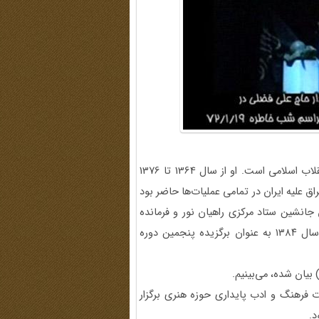
سردار سرتیپ پاسدار علی فضلی از فرماندهان سپاه پاسداران انقلاب اسلامی است. او از سال 1364 تا 1376
ر طول 8 سال جنگ تحمیلی عراق علیه ایران در تمامی عملیات‌ها حاضر بود
جانشین ستاد مرکزی راهیان نور و فرمانده
قرارگاه مرکزی راهیان نور سپاه و بسیج است. سردار فضلی در سال ۱۳۸۴ به عنوان برگزیده پنجمین دوره
قیقات فرهنگ و ادب پایداری حوزه هنری برگزار