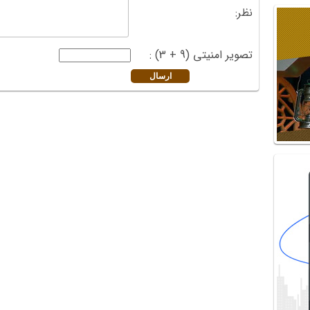
نظر:
تصویر امنیتی (9 + 3) :