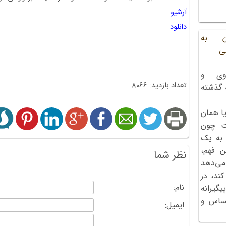
آرشیو
دانلود
ن به
ی
وی و
تعداد بازدید: 8066
ه گذشته
ا همان
ت چون
 به یک
ن فهم،
نظر شما
می‌دهد
کند، در
نام:
گیرانه
احساس و
ایمیل: