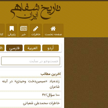
صفحه نخست
خاطرات
خبر
پاورقی
کتا
اُردو
العربية
فارسي
sh
آخرین مطالب
زنده‌یاد «سیمین‌دخت وحیدی» در آینه 
شاعران
100 سؤال/42
خاطرات محمد‌علی شعبانی