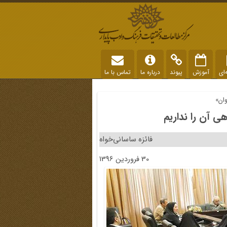
‌ای
آموزش
پیوند
درباره ما
تماس با ما
ان»
ی آن را نداریم
فائزه ساسانی‌خواه
30 فروردین 1396