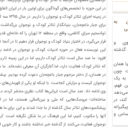
گردهمایی مسئولان مرتبط با تئاتر کودک و نوجوان برگزارشد. گر
در این حوزه با تخصص‌های گوناگون برای اولین بار در ایران اتفاق ا
در زمینه اجر
ن به
برای جبار باغچه‌بان، بنیانگذار تئاتر کودک و نوجوان بزرگداشت 
ی
توانستیم سرای کاظمی، واقع در منطقه 
قرار می‌گیرد، در اختیار بنیاد کودک و نوجوان قرار دهیم تا در آنجا ت
وی و
ه گذشته
این نویسنده فعال در حوزه ادبیات کودک و نوجوان در ادامه 
افزود: ما صد سال است تئاتر کودک داریم، اما در این زمینه تا
ا همان
که تئاتر کودک فعالیت دارد، اما آغازگران آن معرفی نشده‌اند. ما 
ت چون
در همدان، از دختر مرحوم جبار باغچه‌بان دعوت کرده بودیم. بیشتر
 به یک
نوجوان کیست و مزارش کجاست. با اینکه او یکی از قهرمان‌های 
ن فهم،
وی ادامه داد: صد سال است ایرانی‌ها کتاب نظری منتشر کرده، در
می‌دهد
کند، در
ساخته‌اند؛ عروسک‌هایی که ملی و بین‌المللی هستند، اما در ا
گیرانه
پیشکسوت‌های تئاتر سال گذشته از ما جدا شدند و این برای ما هشد
احساس و
آنها را مکتوب کنیم، اما این فرهنگ در ما شکل نگرفته است. آی
نوجوان فعالیت می‌کنند از گذشته خبر نداشته باشند و کار خوبی 