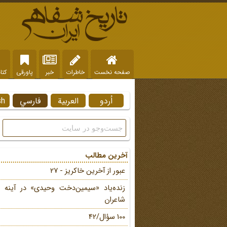
صفحه نخست
خاطرات
خبر
پاورقی
کتا
اُردو
العربية
فارسي
sh
آخرین مطالب
عبور از آخرین خاکریز - 27
زنده‌یاد «سیمین‌دخت وحیدی» در آینه 
شاعران
100 سؤال/42